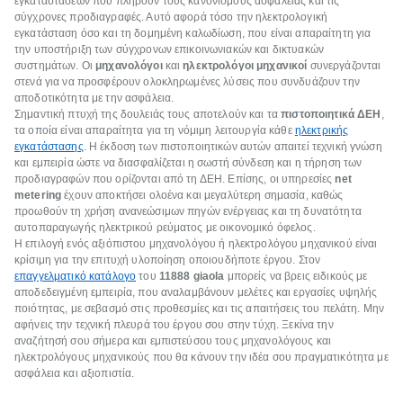
εγκαταστάσεων που πληρούν τους κανονισμούς ασφαλείας και τις
σύγχρονες προδιαγραφές. Αυτό αφορά τόσο την ηλεκτρολογική
εγκατάσταση όσο και τη δομημένη καλωδίωση, που είναι απαραίτητη για
την υποστήριξη των σύγχρονων επικοινωνιακών και δικτυακών
συστημάτων. Οι
μηχανολόγοι
και
ηλεκτρολόγοι μηχανικοί
συνεργάζονται
στενά για να προσφέρουν ολοκληρωμένες λύσεις που συνδυάζουν την
αποδοτικότητα με την ασφάλεια.
Σημαντική πτυχή της δουλειάς τους αποτελούν και τα
πιστοποιητικά ΔΕΗ
,
τα οποία είναι απαραίτητα για τη νόμιμη λειτουργία κάθε
ηλεκτρικής
εγκατάστασης
. Η έκδοση των πιστοποιητικών αυτών απαιτεί τεχνική γνώση
και εμπειρία ώστε να διασφαλίζεται η σωστή σύνδεση και η τήρηση των
προδιαγραφών που ορίζονται από τη ΔΕΗ. Επίσης, οι υπηρεσίες
net
metering
έχουν αποκτήσει ολοένα και μεγαλύτερη σημασία, καθώς
προωθούν τη χρήση ανανεώσιμων πηγών ενέργειας και τη δυνατότητα
αυτοπαραγωγής ηλεκτρικού ρεύματος με οικονομικό όφελος.
Η επιλογή ενός αξιόπιστου μηχανολόγου ή ηλεκτρολόγου μηχανικού είναι
κρίσιμη για την επιτυχή υλοποίηση οποιουδήποτε έργου. Στον
επαγγελματικό κατάλογο
του
11888 giaola
μπορείς να βρεις ειδικούς με
αποδεδειγμένη εμπειρία, που αναλαμβάνουν μελέτες και εργασίες υψηλής
ποιότητας, με σεβασμό στις προθεσμίες και τις απαιτήσεις του πελάτη. Μην
αφήνεις την τεχνική πλευρά του έργου σου στην τύχη. Ξεκίνα την
αναζήτησή σου σήμερα και εμπιστεύσου τους μηχανολόγους και
ηλεκτρολόγους μηχανικούς που θα κάνουν την ιδέα σου πραγματικότητα με
ασφάλεια και αξιοπιστία.