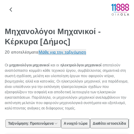
Μηχανολόγοι Μηχανικοί -
Κέρκυρα [Δήμος]
20 αποτελέσματα
Μάθε για την ταξινόμηση
Οι
μηχανολόγοι μηχανικοί
και οι
ηλεκτρολόγοι μηχανικοί
αποτελούν
αναπόσπαστο κομμάτι κάθε τεχνικού έργου, συμβάλλοντας σημαντικά στη
σωστή σχεδίαση, μελέτη και υλοποίηση έργων που αφορούν κτίρια,
βιομηχανίες αλλά και κατοικίες. Οι ηλεκτρολόγοι μηχανικοί, για παράδειγμα,
είναι υπεύθυνοι για την εκπόνηση ηλεκτρολογικών σχεδίων που
εξασφαλίζουν την ασφαλή και αποδοτική λειτουργία των ηλεκτρικών
εγκαταστάσεων. Παράλληλα, οι μηχανολόγοι μηχανικοί αναλαμβάνουν την
εκπόνηση μελετών που αφορούν μηχανολογικά συστήματα και εξοπλισμό,
καλύπτοντας ανάγκες σε διάφορους τομείς.
Ταξινόμηση: Προτεινόμενα
Ανοιχτό τώρα
Διαθέτει ιστοσελίδα
Ε