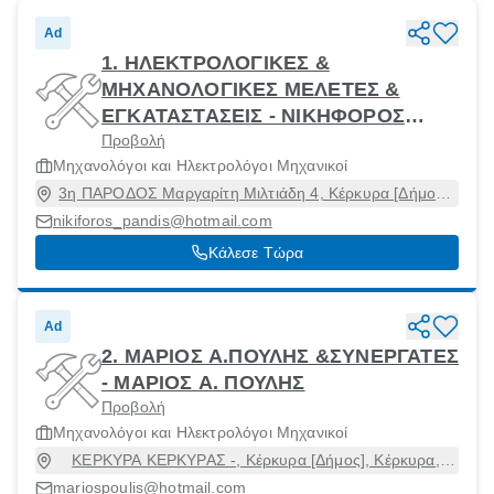
Ad
1. ΗΛΕΚΤΡΟΛΟΓΙΚΕΣ &
ΜΗΧΑΝΟΛΟΓΙΚΕΣ ΜΕΛΕΤΕΣ &
ΕΓΚΑΤΑΣΤΑΣΕΙΣ - ΝΙΚΗΦΟΡΟΣ
Προβολή
ΠΑΝΔΗΣ
Μηχανολόγοι και Ηλεκτρολόγοι Μηχανικοί
3η ΠΑΡΟΔΟΣ Μαργαρίτη Μιλτιάδη 4, Κέρκυρα [Δήμος],
Κέρκυρα, 49100
nikiforos_pandis@hotmail.com
Κάλεσε Τώρα
Ad
2. ΜΑΡΙΟΣ Α.ΠΟΥΛΗΣ &ΣΥΝΕΡΓΑΤΕΣ
- ΜΑΡΙΟΣ Α. ΠΟΥΛΗΣ
Προβολή
Μηχανολόγοι και Ηλεκτρολόγοι Μηχανικοί
ΚΕΡΚΥΡΑ ΚΕΡΚΥΡΑΣ -, Κέρκυρα [Δήμος], Κέρκυρα,
49100
mariospoulis@hotmail.com