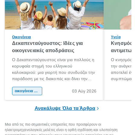
Οικογένεια
Υγεία
Δεκαπενταύγουστος: Ιδέες για
Κνησμός: 
οικογενειακές αποδράσεις
αντιμετωπ
Ο Δεκαπενταύγουστος είναι για πολλούς η
Ο κνησμός ε
κορυφαία στιγμή του ελληνικού
την ανάγκη 
καλοκαιριού: μια γιορτή που συνδυάζει την
αποτελεί έν
παράδοση με τις διακοπές και δίνει την
συμπτώματα
αφορμή για ταξίδια σε κάθε γωνιά της
άνθρωποι κά
03 Αύγ 2026
χώρας. Είτε πρόκειται για λίγες μέρες
οικογένεια & παιδί
πληροφορίες 
ξεγνοιασιάς είτε για μια σύντομη εξόρμηση.
καθώς μπορε
επιμένει για
Ανακάλυψε Όλα τα Άρθρα
Μια από τις πιο σημαντικές υπηρεσίες που προσφέρουν οι
ηλεκτρομηχανολογικές μελέτες είναι η ορθή σχεδίαση και υλοποίηση