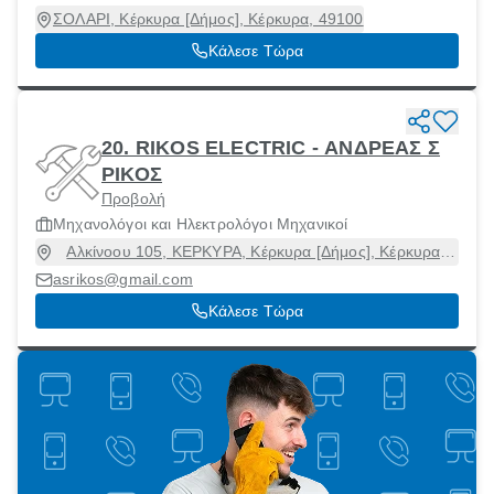
ΣΟΛΑΡΙ, Κέρκυρα [Δήμος], Κέρκυρα, 49100
Κάλεσε Τώρα
20. RIKOS ELECTRIC - ΑΝΔΡΕΑΣ Σ
ΡΙΚΟΣ
Προβολή
Μηχανολόγοι και Ηλεκτρολόγοι Μηχανικοί
Αλκίνοου 105, ΚΕΡΚΥΡΑ, Κέρκυρα [Δήμος], Κέρκυρα,
49100
asrikos@gmail.com
Κάλεσε Τώρα