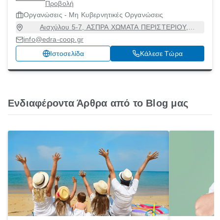
Προβολή
ΟΜΑΔΩΝ
Οργανώσεις - Μη Κυβερνητικές Οργανώσεις
Αισχύλου 5-7, ΑΣΠΡΑ ΧΩΜΑΤΑ ΠΕΡΙΣΤΕΡΙΟΥ,
Περιστέρι, Αττική, 12137
info@edra-coop.gr
Ιστοσελίδα
Κάλεσε Τώρα
Ενδιαφέροντα Άρθρα από το Blog μας