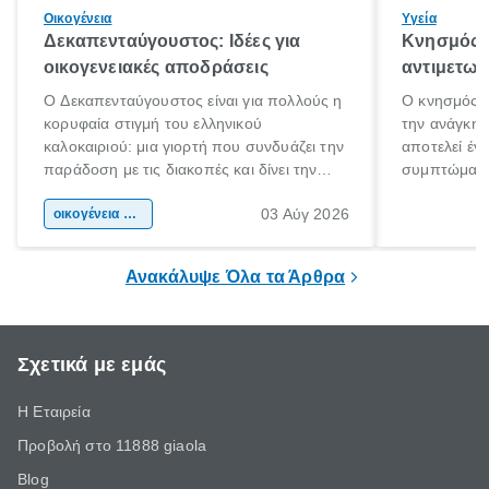
Οικογένεια
Υγεία
Δεκαπενταύγουστος: Ιδέες για
Κνησμός: 
οικογενειακές αποδράσεις
αντιμετωπ
Ο Δεκαπενταύγουστος είναι για πολλούς η
Ο κνησμός ε
κορυφαία στιγμή του ελληνικού
την ανάγκη 
καλοκαιριού: μια γιορτή που συνδυάζει την
αποτελεί έν
παράδοση με τις διακοπές και δίνει την
συμπτώματα
αφορμή για ταξίδια σε κάθε γωνιά της
άνθρωποι κά
03 Αύγ 2026
χώρας. Είτε πρόκειται για λίγες μέρες
οικογένεια & παιδί
πληροφορίες 
ξεγνοιασιάς είτε για μια σύντομη εξόρμηση.
καθώς μπορε
επιμένει για
Ανακάλυψε Όλα τα Άρθρα
Σχετικά με εμάς
Η Εταιρεία
Προβολή στο 11888 giaola
Blog