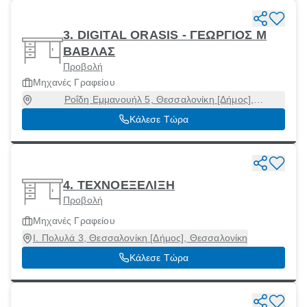
3. DIGITAL ORASIS - ΓΕΩΡΓΙΟΣ Μ
ΒΑΒΛΑΣ
Προβολή
Μηχανές Γραφείου
Ροΐδη Εμμανουήλ 5, Θεσσαλονίκη [Δήμος],
Θεσσαλονίκη, 54248
Κάλεσε Τώρα
4. ΤΕΧΝΟΕΞΕΛΙΞΗ
Προβολή
Μηχανές Γραφείου
Ι. Πολυλά 3, Θεσσαλονίκη [Δήμος], Θεσσαλονίκη
Κάλεσε Τώρα