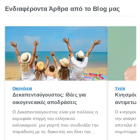
Ενδιαφέροντα Άρθρα από το Blog μας
Οικογένεια
Υγεία
Δεκαπενταύγουστος: Ιδέες για
Κνησμός: 
οικογενειακές αποδράσεις
αντιμετωπ
Ο Δεκαπενταύγουστος είναι για πολλούς η
Ο κνησμός ε
κορυφαία στιγμή του ελληνικού
την ανάγκη 
καλοκαιριού: μια γιορτή που συνδυάζει την
αποτελεί έν
παράδοση με τις διακοπές και δίνει την
συμπτώματα
αφορμή για ταξίδια σε κάθε γωνιά της
άνθρωποι κά