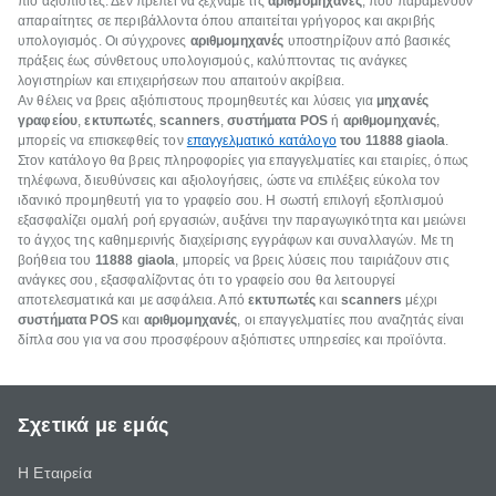
πιο αξιόπιστες. Δεν πρέπει να ξεχνάμε τις
αριθμομηχανές
, που παραμένουν
απαραίτητες σε περιβάλλοντα όπου απαιτείται γρήγορος και ακριβής
υπολογισμός. Οι σύγχρονες
αριθμομηχανές
υποστηρίζουν από βασικές
πράξεις έως σύνθετους υπολογισμούς, καλύπτοντας τις ανάγκες
λογιστηρίων και επιχειρήσεων που απαιτούν ακρίβεια.
Αν θέλεις να βρεις αξιόπιστους προμηθευτές και λύσεις για
μηχανές
γραφείου
,
εκτυπωτές
,
scanners
,
συστήματα POS
ή
αριθμομηχανές
,
μπορείς να επισκεφθείς τον
επαγγελματικό κατάλογο
του 11888
giaola
.
Στον κατάλογο θα βρεις πληροφορίες για επαγγελματίες και εταιρίες, όπως
τηλέφωνα, διευθύνσεις και αξιολογήσεις, ώστε να επιλέξεις εύκολα τον
ιδανικό προμηθευτή για το γραφείο σου. Η σωστή επιλογή εξοπλισμού
εξασφαλίζει ομαλή ροή εργασιών, αυξάνει την παραγωγικότητα και μειώνει
το άγχος της καθημερινής διαχείρισης εγγράφων και συναλλαγών. Με τη
βοήθεια του
11888
giaola
, μπορείς να βρεις λύσεις που ταιριάζουν στις
ανάγκες σου, εξασφαλίζοντας ότι το γραφείο σου θα λειτουργεί
αποτελεσματικά και με ασφάλεια. Από
εκτυπωτές
και
scanners
μέχρι
συστήματα POS
και
αριθμομηχανές
, οι επαγγελματίες που αναζητάς είναι
δίπλα σου για να σου προσφέρουν αξιόπιστες υπηρεσίες και προϊόντα.
Σχετικά με εμάς
Η Εταιρεία