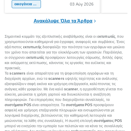
03 Αύγ 2026
χώρας. Είτε πρόκειται για λίγες μέρες
οικογένεια & παιδί
πληροφορίες 
ξεγνοιασιάς είτε για μια σύντομη εξόρμηση.
καθώς μπορε
επιμένει για
Ανακάλυψε Όλα τα Άρθρα
Σημαντικό κομμάτι της εξοπλιστικής αναβάθμισης είναι οι
εκτυπωτές
, που
χρησιμοποιούνται καθημερινά για έγγραφα, αναφορές και συμβάσεις. Ένας
αξιόπιστος
εκτυπωτής
διασφαλίζει την ποιότητα των εγγράφων και μειώνει
τον χρόνο που απαιτείται για την ολοκλήρωση των εργασιών. Παράλληλα,
οι σύγχρονοι
εκτυπωτές
προσφέρουν λειτουργίες σάρωσης, διπλής όψης
και ασύρματης εκτύπωσης, κάνοντας τις εργασίες πιο ευέλικτες και
πρακτικές.
Τα
scanners
είναι απαραίτητα για τη ψηφιοποίηση εγγράφων και τη
διαχείριση αρχείων, ενώ τα
scanners
υψηλής ταχύτητας και ανάλυσης
εξασφαλίζουν σαφή εικόνα και γρήγορη επεξεργασία, καλύπτοντας τις
ανάγκες κάθε γραφείου. Με ένα καλό
scanner
, η αρχειοθέτηση γίνεται πιο
εύκολη, μειώνεται η χρήση χαρτιού και διευκολύνεται η αναζήτηση
πληροφοριών. Για επιχειρήσεις που διαχειρίζονται συναλλαγές, τα
συστήματα POS
είναι απαραίτητα. Τα
συστήματα POS
προσφέρουν
ασφαλή και γρήγορη επεξεργασία πληρωμών και ενσωματώνονται με
λογισμικά διαχείρισης, βελτιώνοντας την καθημερινή λειτουργία και
μειώνοντας τα λάθη στις συναλλαγές. Η σωστή επιλογή
συστήματος POS
μπορεί να ενισχύσει την εμπειρία των πελατών και να κάνει τις συναλλαγές