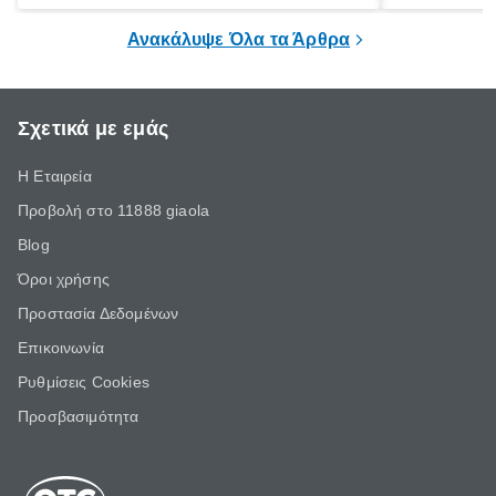
ξεγνοιασιάς είτε για μια σύντομη εξόρμηση.
καθώς μπορε
επιμένει για
Ανακάλυψε Όλα τα Άρθρα
Σχετικά με εμάς
Η Εταιρεία
Προβολή στο 11888 giaola
Blog
Όροι χρήσης
Προστασία Δεδομένων
Επικοινωνία
Ρυθμίσεις Cookies
Προσβασιμότητα