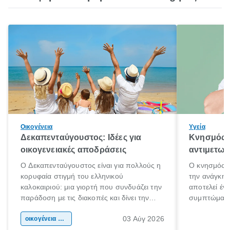
Οικογένεια
Υγεία
Δεκαπενταύγουστος: Ιδέες για
Κνησμός: 
οικογενειακές αποδράσεις
αντιμετωπ
Ο Δεκαπενταύγουστος είναι για πολλούς η
Ο κνησμός ε
κορυφαία στιγμή του ελληνικού
την ανάγκη 
καλοκαιριού: μια γιορτή που συνδυάζει την
αποτελεί έν
παράδοση με τις διακοπές και δίνει την
συμπτώματα
αφορμή για ταξίδια σε κάθε γωνιά της
άνθρωποι κά
03 Αύγ 2026
χώρας. Είτε πρόκειται για λίγες μέρες
οικογένεια & παιδί
πληροφορίες 