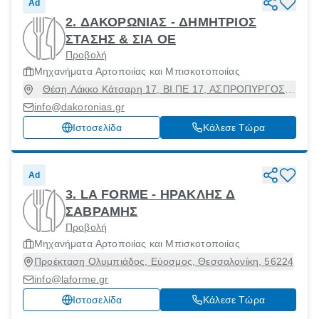
Ad
2. ΔΑΚΟΡΩΝΙΑΣ - ΔΗΜΗΤΡΙΟΣ
ΣΤΑΣΗΣ & ΣΙΑ ΟΕ
Προβολή
Μηχανήματα Αρτοποιίας και Μπισκοτοποιίας
Θέση Λάκκο Κάτσαρη 17, ΒΙ.ΠΕ 17, ΑΣΠΡΟΠΥΡΓΟΣ,
Ασπρόπυργος, Αττική, 19300
info@dakoronias.gr
Ιστοσελίδα
Κάλεσε Τώρα
Ad
3. LA FORME - ΗΡΑΚΛΗΣ Δ
ΣΑΒΡΑΜΗΣ
Προβολή
Μηχανήματα Αρτοποιίας και Μπισκοτοποιίας
Προέκταση Ολυμπιάδος, Εύοσμος, Θεσσαλονίκη, 56224
info@laforme.gr
Ιστοσελίδα
Κάλεσε Τώρα