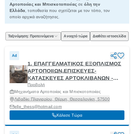
Αρτοποιίας και Μπισκοτοποιίας
σε
όλη την
Ελλάδα
, τοποθεσία που σχετίζεται με τον τόπο, τον
οποίο αρχικά αναζήτησες.
Ταξινόμηση: Προτεινόμενα
Ανοιχτό τώρα
Διαθέτει ιστοσελίδα
Ad
1. ΕΠΑΓΓΕΛΜΑΤΙΚΟΣ ΕΞΟΠΛΙΣΜΟΣ
ΑΡΤΟΠΟΙΙΩΝ,ΕΠΙΣΚΕΥΕΣ-
ΚΑΤΑΣΚΕΥΕΣ ΑΡΤΟΚΛΙΒΑΝΩΝ -
Προβολή
ΣΠΥΡΙΔΩΝ ΚΑΚΟΥΛΙΔΗΣ
Μηχανήματα Αρτοποιίας και Μπισκοτοποιίας
Λιβαδίκι Πλαγιαρίου, Θέρμη, Θεσσαλονίκη, 57500
elle_thess@hotmail.com
Κάλεσε Τώρα