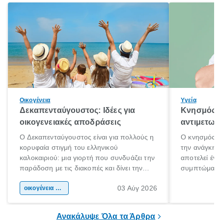
Οικογένεια
Υγεία
Δεκαπενταύγουστος: Ιδέες για
Κνησμός: 
οικογενειακές αποδράσεις
αντιμετωπ
Ο Δεκαπενταύγουστος είναι για πολλούς η
Ο κνησμός ε
κορυφαία στιγμή του ελληνικού
την ανάγκη 
καλοκαιριού: μια γιορτή που συνδυάζει την
αποτελεί έν
παράδοση με τις διακοπές και δίνει την
συμπτώματα
αφορμή για ταξίδια σε κάθε γωνιά της
άνθρωποι κά
03 Αύγ 2026
χώρας. Είτε πρόκειται για λίγες μέρες
οικογένεια & παιδί
πληροφορίες 
ξεγνοιασιάς είτε για μια σύντομη εξόρμηση.
καθώς μπορε
επιμένει για
Ανακάλυψε Όλα τα Άρθρα