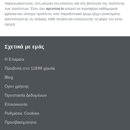
παραγωγικότητας, στη μείωση του κόστους και στη βελτίωση της ποιότητας
των προϊόντων. Έτσι, ένα
αρτοποιείο
μπορεί να προσφέρει καθημερινά
φρέσκα και νόστιμα προϊόντα, από παραδοσιακό ψωμί μέχρι γλυκίσματα,
ικανοποιώντας τις ανάγκες κάθε πελάτη και ενισχύοντας τη φήμη του στην
αγορά.
Σχετικά με εμάς
Η Εταιρεία
Προβολή στο 11888 giaola
Blog
Όροι χρήσης
Προστασία Δεδομένων
Επικοινωνία
Ρυθμίσεις Cookies
Προσβασιμότητα