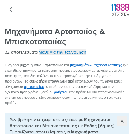
Μηχανήματα Αρτοποιίας &
Μπισκοτοποιίας
32 αποτελέσματα
Μάθε για την ταξινόμηση
Η αγορά
μηχανημάτων αρτοποιίας
και
μηχανημάτων ζαχαροπλαστικής
έχει
εξελιχθεί σημαντικά τα τελευταία χρόνια, προσφέροντας εργαλεία υψηλής
ποιότητας που διευκολύνουν την παραγωγή και την επεξεργασία
προϊόντων. Τα
ζυμωτήρια επαγγελματικά
αποτελούν τον πυρήνα κάθε
σύγχρονου
αρτοποιείου
, επιτρέποντας την ομοιογενή ζύμη και την
εξοικονόμηση χρόνου, ενώ οι
φούρνοι
, είτε πρόκειται για παραδοσιακούς
είτε για σύγχρονους, εξασφαλίζουν σωστή ψησίματος και γεύση σε κάθε
προϊόν.
Δεν βρέθηκαν επιχειρήσεις σχετικές με
Μηχανήματα
Αρτοποιίας και Μπισκοτοποιίας
σε
Ρόδος [Δήμος]
.
Εμφανίζονται αποτελέσματα για
Μηχανήματα