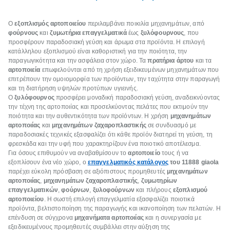
Ο
εξοπλισμός αρτοποιείου
περιλαμβάνει ποικιλία μηχανημάτων, από
φούρνους
και
ζυμωτήρια επαγγελματικά
έως
ξυλόφουρνους
, που
προσφέρουν παραδοσιακή γεύση και άρωμα στα προϊόντα. Η επιλογή
κατάλληλου εξοπλισμού είναι καθοριστική για την ποιότητα, την
παραγωγικότητα και την ασφάλεια στον χώρο. Τα
πρατήρια άρτου
και τα
αρτοποιεία
επωφελούνται από τη χρήση εξειδικευμένων μηχανημάτων που
επιτρέπουν την ομοιομορφία των προϊόντων, την ταχύτητα στην παραγωγή
και τη διατήρηση υψηλών προτύπων υγιεινής.
Ο
ξυλόφουρνος
προσφέρει μοναδική παραδοσιακή γεύση, αναδεικνύοντας
την τέχνη της αρτοποιίας και προσελκύοντας πελάτες που εκτιμούν την
ποιότητα και την αυθεντικότητα των προϊόντων. Η χρήση
μηχανημάτων
αρτοποιίας
και
μηχανημάτων ζαχαροπλαστικής
σε συνδυασμό με
παραδοσιακές τεχνικές εξασφαλίζει ότι κάθε προϊόν διατηρεί τη γεύση, τη
φρεσκάδα και την υφή που χαρακτηρίζουν ένα ποιοτικό αποτέλεσμα.
Για όσους επιθυμούν να αναβαθμίσουν το
αρτοποιείο
τους ή να
εξοπλίσουν ένα νέο χώρο, ο
επαγγελματικός κατάλογος
του 11888 giaola
παρέχει εύκολη πρόσβαση σε αξιόπιστους προμηθευτές
μηχανημάτων
αρτοποιίας
,
μηχανημάτων ζαχαροπλαστικής
,
ζυμωτηρίων
επαγγελματικών
,
φούρνων
,
ξυλοφούρνων
και πλήρους
εξοπλισμού
αρτοποιείου
. Η σωστή επιλογή επαγγελματία εξασφαλίζει ποιοτικά
προϊόντα, βελτιστοποίηση της παραγωγής και ικανοποίηση των πελατών. Η
επένδυση σε σύγχρονα
μηχανήματα αρτοποιίας
και η συνεργασία με
εξειδικευμένους προμηθευτές συμβάλλει στην αύξηση της