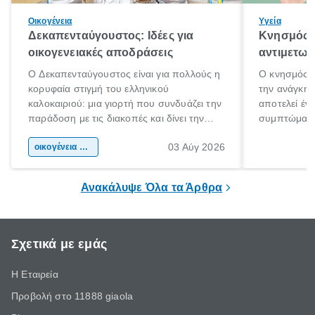
Οικογένεια
Υγεία
Δεκαπενταύγουστος: Ιδέες για
Κνησμός: 
οικογενειακές αποδράσεις
αντιμετωπ
Ο Δεκαπενταύγουστος είναι για πολλούς η
Ο κνησμός ε
κορυφαία στιγμή του ελληνικού
την ανάγκη 
καλοκαιριού: μια γιορτή που συνδυάζει την
αποτελεί έν
παράδοση με τις διακοπές και δίνει την
συμπτώματα
αφορμή για ταξίδια σε κάθε γωνιά της
άνθρωποι κά
03 Αύγ 2026
χώρας. Είτε πρόκειται για λίγες μέρες
οικογένεια & παιδί
πληροφορίες 
ξεγνοιασιάς είτε για μια σύντομη εξόρμηση.
καθώς μπορε
επιμένει για
Ανακάλυψε Όλα τα Άρθρα
Σχετικά με εμάς
Η Εταιρεία
Προβολή στο 11888 giaola