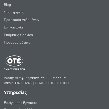
Blog
Όροι χρήσης
Προστασία Δεδομένων
Επικοινωνία
Ρυθμίσεις Cookies
Προσβασιμότητα
Δ/νση: Λεωφ. Κηφισίας αρ. 99, Μαρούσι
ΑΦΜ: 094019245 | ΓΕΜΗ: 001037501000
Υπηρεσίες
Επείγουσες Εργασίες