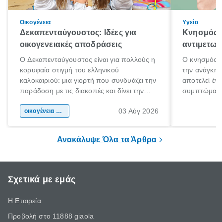
Οικογένεια
Υγεία
Δεκαπενταύγουστος: Ιδέες για
Κνησμός: 
οικογενειακές αποδράσεις
αντιμετωπ
Ο Δεκαπενταύγουστος είναι για πολλούς η
Ο κνησμός ε
κορυφαία στιγμή του ελληνικού
την ανάγκη 
καλοκαιριού: μια γιορτή που συνδυάζει την
αποτελεί έν
παράδοση με τις διακοπές και δίνει την
συμπτώματα
αφορμή για ταξίδια σε κάθε γωνιά της
άνθρωποι κά
03 Αύγ 2026
χώρας. Είτε πρόκειται για λίγες μέρες
οικογένεια & παιδί
πληροφορίες 
ξεγνοιασιάς είτε για μια σύντομη εξόρμηση.
καθώς μπορε
επιμένει για
Ανακάλυψε Όλα τα Άρθρα
Σχετικά με εμάς
Η Εταιρεία
Προβολή στο 11888 giaola