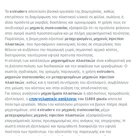
Τα
extruders
αποτελούν βασικά εργαλεία της βιομηχανίας, καθώς
επιτρέπουν τη διαμόρφωση του πλαστικού υλικού σε φύλλα, σωλήνες ή
άλλα προϊόντα με ακριβείς διαστάσεις και ομοιομορφία. Η χρήση τους σε
συνδυασμό με
μηχανές συσκευασίας
εξασφαλίζει ότι τα προϊόντα φτάνουν
στην αγορά σωστά προστατευμένα και με πλήρη χαρακτηριστικά ποιότητας.
Παράλληλα, η βιομηχανία αξιοποιεί
μεταχειρισμένες μηχανές injection
πλαστικών
, που προσφέρουν οικονομικές λύσεις σε επιχειρήσεις που
θέλουν να αυξήσουν την παραγωγή χωρίς σημαντικό αρχικό κόστος,
διατηρώντας ταυτόχρονα υψηλά πρότυπα ποιότητας.
Η επιλογή των κατάλληλων
μηχανημάτων πλαστικών
είναι καθοριστική για
τη βελτιστοποίηση των διαδικασιών και την ασφάλεια των εργαζομένων. Ο
σωστός σχεδιασμός της γραμμής παραγωγής, η χρήση
extruders
,
μηχανών συσκευασίας
και
μεταχειρισμένων μηχανών injection
πλαστικών
, καθώς και η τακτική συντήρηση του εξοπλισμού, συμβάλλουν
στη μείωση του κόστους και στην αύξηση της αποδοτικότητας.
Για όσους αναζητούν
μηχανήματα πλαστικών
ή αξιόπιστους προμηθευτές
εξοπλισμού, ο
επαγγελματικός κατάλογος
του 11888 giaola
αποτελεί
πολύτιμο εργαλείο. Μέσω του καταλόγου μπορούν να βρουν πλήρη σειρά
μηχανημάτων, από
extruders
και
μηχανές συσκευασίας
μέχρι
μεταχειρισμένες μηχανές injection πλαστικών
, εξασφαλίζοντας
επαγγελματικές λύσεις προσαρμοσμένες στις ανάγκες της επιχείρησης. Η
σωστή επιλογή εξοπλισμού και προμηθευτή διασφαλίζει την υψηλή
ποιότητα των προϊόντων, την αξιοπιστία της παραγωγής και την