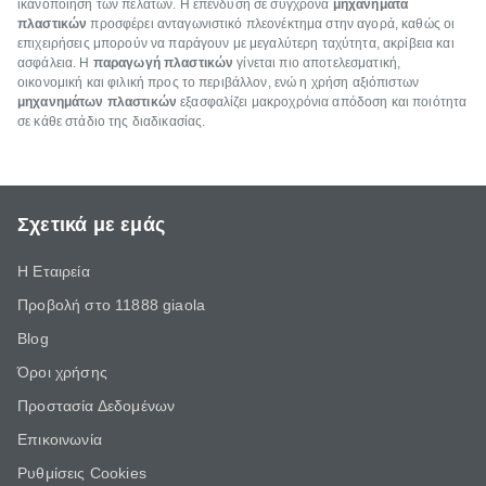
ικανοποίηση των πελατών. Η επένδυση σε σύγχρονα
μηχανήματα
πλαστικών
προσφέρει ανταγωνιστικό πλεονέκτημα στην αγορά, καθώς οι
επιχειρήσεις μπορούν να παράγουν με μεγαλύτερη ταχύτητα, ακρίβεια και
ασφάλεια. Η
παραγωγή πλαστικών
γίνεται πιο αποτελεσματική,
οικονομική και φιλική προς το περιβάλλον, ενώ η χρήση αξιόπιστων
μηχανημάτων πλαστικών
εξασφαλίζει μακροχρόνια απόδοση και ποιότητα
σε κάθε στάδιο της διαδικασίας.
Σχετικά με εμάς
Η Εταιρεία
Προβολή στο 11888 giaola
Blog
Όροι χρήσης
Προστασία Δεδομένων
Επικοινωνία
Ρυθμίσεις Cookies