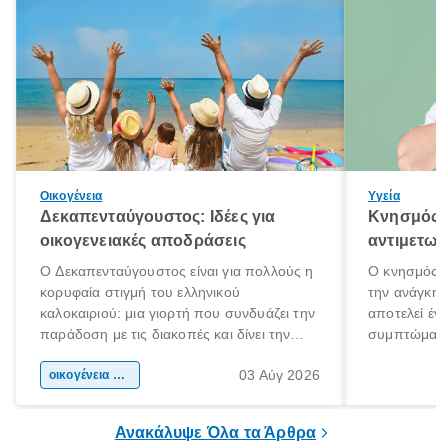
Οικογένεια
Υγεία
Δεκαπενταύγουστος: Ιδέες για
Κνησμός: 
οικογενειακές αποδράσεις
αντιμετωπ
Ο Δεκαπενταύγουστος είναι για πολλούς η
Ο κνησμός ε
κορυφαία στιγμή του ελληνικού
την ανάγκη 
καλοκαιριού: μια γιορτή που συνδυάζει την
αποτελεί έν
παράδοση με τις διακοπές και δίνει την
συμπτώματα
αφορμή για ταξίδια σε κάθε γωνιά της
άνθρωποι κά
03 Αύγ 2026
χώρας. Είτε πρόκειται για λίγες μέρες
οικογένεια & παιδί
πληροφορίες 
ξεγνοιασιάς είτε για μια σύντομη εξόρμηση.
καθώς μπορε
επιμένει για
Ανακάλυψε Όλα τα Άρθρα