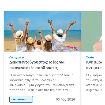
Οικογένεια
Υγεία
Δεκαπενταύγουστος: Ιδέες για
Κνησμός: 
οικογενειακές αποδράσεις
αντιμετωπ
Ο Δεκαπενταύγουστος είναι για πολλούς η
Ο κνησμός ε
κορυφαία στιγμή του ελληνικού
την ανάγκη 
καλοκαιριού: μια γιορτή που συνδυάζει την
αποτελεί έν
παράδοση με τις διακοπές και δίνει την
συμπτώματα
αφορμή για ταξίδια σε κάθε γωνιά της
άνθρωποι κά
03 Αύγ 2026
χώρας. Είτε πρόκειται για λίγες μέρες
οικογένεια & παιδί
πληροφορίες 
ξεγνοιασιάς είτε για μια σύντομη εξόρμηση.
καθώς μπορε