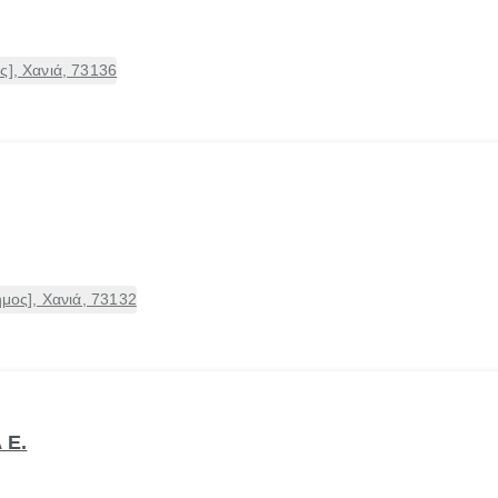
ς], Χανιά, 73136
ήμος], Χανιά, 73132
 Ε.