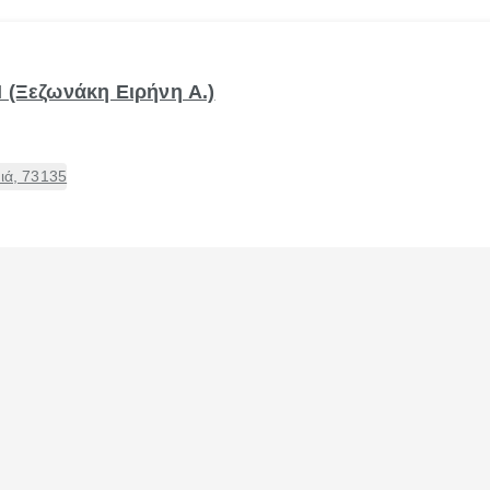
(Ξεζωνάκη Ειρήνη Α.)
ιά, 73135