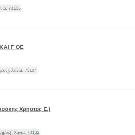
νιά, 73135
ΚΑΙ Γ ΟΕ
μος], Χανιά, 73134
ισάκης Χρήστος Ε.)
Δήμος], Χανιά, 73132