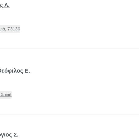
ς Λ.
νιά, 73136
Θεόφιλος Ε.
 Χανιά
γιος Σ.