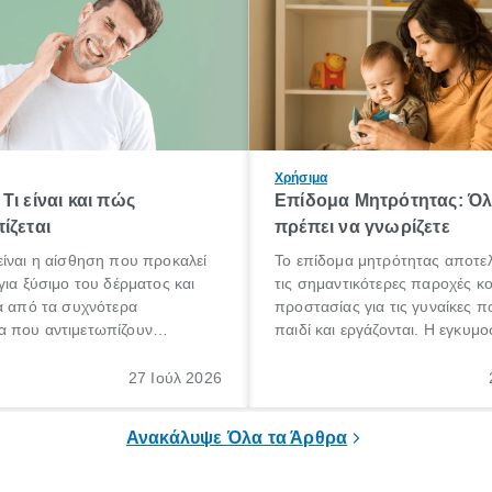
Χρήσιμα
Τι είναι και πώς
Επίδομα Μητρότητας: Ό
ίζεται
πρέπει να γνωρίζετε
ίναι η αίσθηση που προκαλεί
Το επίδομα μητρότητας αποτελ
για ξύσιμο του δέρματος και
τις σημαντικότερες παροχές κ
α από τα συχνότερα
προστασίας για τις γυναίκες 
 που αντιμετωπίζουν
παιδί και εργάζονται. Η εγκυμο
θε ηλικίας. Πολλοί αναζητούν
γέννηση ενός παιδιού είναι μια 
 για το «κνησμός τι είναι»,
σημαντική περίοδος στη ζωή 
27 Ιούλ 2026
ί να εμφανιστεί ξαφνικά ή να
οικογένειας, η οποία συνοδεύε
α μεγάλο χρονικό διάστημα.
αυξημένες ανάγκες και υποχρε
Ανακάλυψε Όλα τα Άρθρα