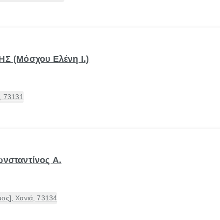
Σ (Μόσχου Ελένη Ι.)
, 73131
νσταντίνος Α.
ος], Χανιά, 73134