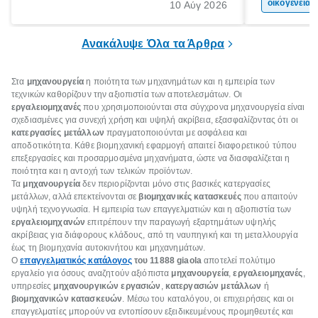
Εδώ ακριβώς έρχεται να βοηθήσει η
χώρας. Είτε 
οικογένεια 
10 Αύγ 2026
επιδότηση ηλεκτρικών συσκευών, δηλαδή
ξεγνοιασιάς 
προγράμματα οικονομικής ενίσχυσης που
Ανακάλυψε Όλα τα Άρθρα
καλύπτουν μέρος του κόστους
αντικατάστασης.
Στα
μηχανουργεία
η ποιότητα των μηχανημάτων και η εμπειρία των
τεχνικών καθορίζουν την αξιοπιστία των αποτελεσμάτων. Οι
εργαλειομηχανές
που χρησιμοποιούνται στα σύγχρονα μηχανουργεία είναι
σχεδιασμένες για συνεχή χρήση και υψηλή ακρίβεια, εξασφαλίζοντας ότι οι
κατεργασίες μετάλλων
πραγματοποιούνται με ασφάλεια και
αποδοτικότητα. Κάθε βιομηχανική εφαρμογή απαιτεί διαφορετικού τύπου
επεξεργασίες και προσαρμοσμένα μηχανήματα, ώστε να διασφαλίζεται η
ποιότητα και η αντοχή των τελικών προϊόντων.
Τα
μηχανουργεία
δεν περιορίζονται μόνο στις βασικές κατεργασίες
μετάλλων, αλλά επεκτείνονται σε
βιομηχανικές κατασκευές
που απαιτούν
υψηλή τεχνογνωσία. Η εμπειρία των επαγγελματιών και η αξιοπιστία των
εργαλειομηχανών
επιτρέπουν την παραγωγή εξαρτημάτων υψηλής
ακρίβειας για διάφορους κλάδους, από τη ναυπηγική και τη μεταλλουργία
έως τη βιομηχανία αυτοκινήτου και μηχανημάτων.
Ο
επαγγελματικός κατάλογος
του 11888 giaola
αποτελεί πολύτιμο
εργαλείο για όσους αναζητούν αξιόπιστα
μηχανουργεία
,
εργαλειομηχανές
,
υπηρεσίες
μηχανουργικών εργασιών
,
κατεργασιών μετάλλων
ή
βιομηχανικών κατασκευών
. Μέσω του καταλόγου, οι επιχειρήσεις και οι
επαγγελματίες μπορούν να εντοπίσουν εξειδικευμένους προμηθευτές και