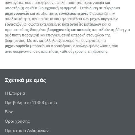
συνεργάτες που προσφέρουν υψηλή ποιότητα, τεχνογνωσία και
υποστήριξη σε κάθε βιομηχανική εφαρμογή. Η επένδυση σε σύγχρονα
μηχανουργεία
και σε αξιόπιστες
εργαλειομηχανές
διασφαλίζει την
αποδοτικότητα, την ποιότητα και την ασφάλεια των
μηχανουργικών
εργασιών
. Οι σωστά εκτελεσμένες
κατεργασίες μετάλλων
και οι
προσεκτικά σχεδιασμένες
βιομηχανικές κατασκευές
αποτελούν τη βάση για
αξιόπιστη παραγωγή και επαγγελματική υπεροχή στον χώρο της
βιομηχανίας. Με τον κατάλληλο εξοπλισμό και συνεργάτες, τα
μηχανουργεία
μπορούν να προσφέρουν ολοκληρωμένες λύσεις που
ανταποκρίνονται στις απαιτήσεις κάθε σύγχρονης επιχείρησης.
Σχετικά με εμάς
Η Εταιρεία
Προβολή στο 11888 giaola
Blog
Όροι χρήσης
Προστασία Δεδομένων