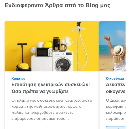
Ενδιαφέροντα Άρθρα από το Blog μας
Χρήσιμα
Οικογένεια
Επιδότηση ηλεκτρικών συσκευών:
Δεκαπεντα
Όσα πρέπει να γνωρίζετε
οικογενει
Οι ηλεκτρικές συσκευές είναι αναπόσπαστο
Ο Δεκαπεντα
κομμάτι της καθημερινότητας, όμως οι
κορυφαία στ
παλιές και ενεργοβόρες συσκευές
καλοκαιριού
επιβαρύνουν σημαντικά τους
παράδοση με 
λογαριασμούς ρεύματος και το περιβάλλον.
αφορμή για 