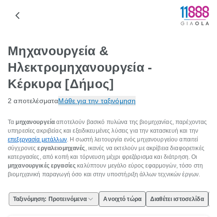
Μηχανουργεία &
Ηλεκτρομηχανουργεία -
Κέρκυρα [Δήμος]
2 αποτελέσματα
Μάθε για την ταξινόμηση
Τα
μηχανουργεία
αποτελούν βασικό πυλώνα της βιομηχανίας, παρέχοντας
υπηρεσίες ακριβείας και εξειδικευμένες λύσεις για την κατασκευή και την
επεξεργασία μετάλλων
. Η σωστή λειτουργία ενός μηχανουργείου απαιτεί
σύγχρονες
εργαλειομηχανές
, ικανές να εκτελούν με ακρίβεια διαφορετικές
κατεργασίες, από κοπή και τόρνευση μέχρι φρεζάρισμα και διάτρηση. Οι
μηχανουργικές εργασίες
καλύπτουν μεγάλο εύρος εφαρμογών, τόσο στη
βιομηχανική παραγωγή όσο και στην υποστήριξη άλλων τεχνικών έργων.
Ταξινόμηση: Προτεινόμενα
Ανοιχτό τώρα
Διαθέτει ιστοσελίδα
Ε