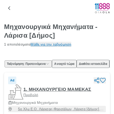
Μηχανουργικά Μηχανήματα -
Λάρισα [Δήμος]
1 αποτελέσματα
Μάθε για την ταξινόμηση
Ταξινόμηση: Προτεινόμενα
Ανοιχτό τώρα
Διαθέτει ιστοσελίδα
Ε
Ad
1. ΜΗΧΑΝΟΥΡΓΕΙΟ ΜΑMΕΚΑΣ
Προβολή
Μηχανουργικά Μηχανήματα
5ο Χλμ Ε.Ο. Λάρισας-Φαρσάλων, Λάρισα [Δήμος],