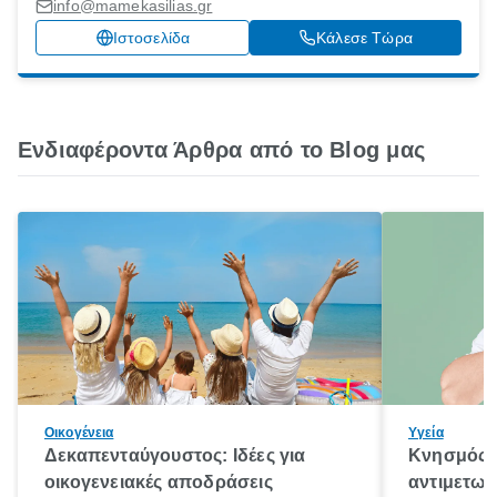
Λάρισα, 41500
info@mamekasilias.gr
Ιστοσελίδα
Κάλεσε Τώρα
Ενδιαφέροντα Άρθρα από το Blog μας
Οικογένεια
Υγεία
Δεκαπενταύγουστος: Ιδέες για
Κνησμός: 
οικογενειακές αποδράσεις
αντιμετωπ