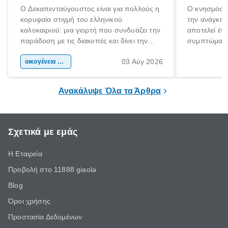
Ο Δεκαπενταύγουστος είναι για πολλούς η
Ο κνησμός ε
κορυφαία στιγμή του ελληνικού
την ανάγκη 
καλοκαιριού: μια γιορτή που συνδυάζει την
αποτελεί έν
παράδοση με τις διακοπές και δίνει την
συμπτώματα
αφορμή για ταξίδια σε κάθε γωνιά της
άνθρωποι κά
03 Αύγ 2026
χώρας. Είτε πρόκειται για λίγες μέρες
οικογένεια & παιδί
πληροφορίες 
ξεγνοιασιάς είτε για μια σύντομη εξόρμηση.
καθώς μπορε
επιμένει για
Ανακάλυψε Όλα τα Άρθρα
Σχετικά με εμάς
Η Εταιρεία
Προβολή στο 11888 giaola
Blog
Όροι χρήσης
Προστασία Δεδομένων