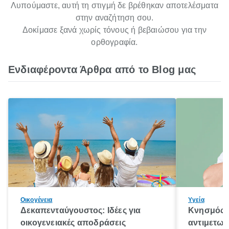
Λυπούμαστε, αυτή τη στιγμή δε βρέθηκαν αποτελέσματα
στην αναζήτηση σου.
Δοκίμασε ξανά χωρίς τόνους ή βεβαιώσου για την
ορθογραφία.
Ενδιαφέροντα Άρθρα από το Blog μας
Οικογένεια
Υγεία
Δεκαπενταύγουστος: Ιδέες για
Κνησμός: 
οικογενειακές αποδράσεις
αντιμετωπ