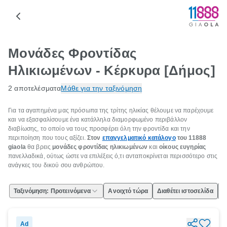
Μονάδες Φροντίδας
Ηλικιωμένων - Κέρκυρα [Δήμος]
2 αποτελέσματα
Μάθε για την ταξινόμηση
Για τα αγαπημένα μας πρόσωπα της τρίτης ηλικίας θέλουμε να παρέχουμε
και να εξασφαλίσουμε ένα κατάλληλα διαμορφωμένο περιβάλλον
διαβίωσης, το οποίο να τους προσφέρει όλη την φροντίδα και την
περιποίηση που τους αξίζει.
Στον
επαγγελματικό κατάλογο
του 11888
giaola
θα βρεις
μονάδες φροντίδας ηλικιωμένων
και
οίκους ευγηρίας
πανελλαδικά, ούτως ώστε να επιλέξεις ό,τι ανταποκρίνεται περισσότερο στις
ανάγκες του δικού σου ανθρώπου.
Ταξινόμηση: Προτεινόμενα
Ανοιχτό τώρα
Διαθέτει ιστοσελίδα
Ε
Ad