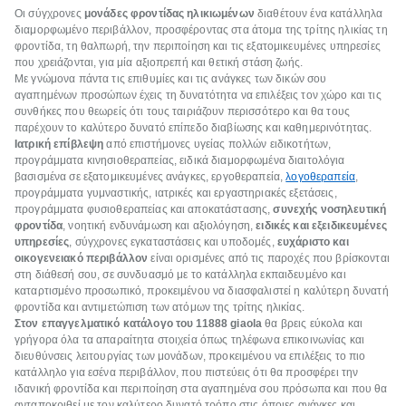
Οι σύγχρονες
μονάδες φροντίδας ηλικιωμένων
διαθέτουν ένα κατάλληλα
διαμορφωμένο περιβάλλον, προσφέροντας στα άτομα της τρίτης ηλικίας τη
φροντίδα, τη θαλπωρή, την περιποίηση και τις εξατομικευμένες υπηρεσίες
που χρειάζονται, για μία αξιοπρεπή και θετική στάση ζωής.
Με γνώμονα πάντα τις επιθυμίες και τις ανάγκες των δικών σου
αγαπημένων προσώπων έχεις τη δυνατότητα να επιλέξεις τον χώρο και τις
συνθήκες που θεωρείς ότι τους ταιριάζουν περισσότερο και θα τους
παρέχουν το καλύτερο δυνατό επίπεδο διαβίωσης και καθημερινότητας.
Ιατρική επίβλεψη
από επιστήμονες υγείας πολλών ειδικοτήτων,
προγράμματα κινησιοθεραπείας, ειδικά διαμορφωμένα διαιτολόγια
βασισμένα σε εξατομικευμένες ανάγκες, εργοθεραπεία,
λογοθεραπεία
,
προγράμματα γυμναστικής, ιατρικές και εργαστηριακές εξετάσεις,
προγράμματα φυσιοθεραπείας και αποκατάστασης,
συνεχής νοσηλευτική
φροντίδα
, νοητική ενδυνάμωση και αξιολόγηση,
ειδικές και εξειδικευμένες
υπηρεσίες
, σύγχρονες εγκαταστάσεις και υποδομές,
ευχάριστο και
οικογενειακό περιβάλλον
είναι ορισμένες από τις παροχές που βρίσκονται
στη διάθεσή σου, σε συνδυασμό με το κατάλληλα εκπαιδευμένο και
καταρτισμένο προσωπικό, προκειμένου να διασφαλιστεί η καλύτερη δυνατή
φροντίδα και αντιμετώπιση των ατόμων της τρίτης ηλικίας.
Στον επαγγελματικό κατάλογο του 11888
giaola
θα βρεις εύκολα και
γρήγορα όλα τα απαραίτητα στοιχεία όπως τηλέφωνα επικοινωνίας και
διευθύνσεις λειτουργίας των μονάδων, προκειμένου να επιλέξεις το πιο
κατάλληλο για εσένα περιβάλλον, που πιστεύεις ότι θα προσφέρει την
ιδανική φροντίδα και περιποίηση στα αγαπημένα σου πρόσωπα και που θα
ανταποκριθεί με τον καλύτερο δυνατό τρόπο στις όποιες ανάγκες και