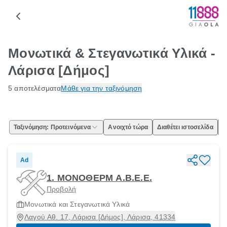
Μονωτικά & Στεγανωτικά Υλικά -
Λάρισα [Δήμος]
5 αποτελέσματα
Μάθε για την ταξινόμηση
Ταξινόμηση: Προτεινόμενα
Ανοιχτό τώρα
Διαθέτει ιστοσελίδα
Ε
Ad
1. ΜΟΝΟΘΕΡΜ Α.Β.Ε.Ε.
Προβολή
Μονωτικά και Στεγανωτικά Υλικά
Λαγού Αθ. 17, Λάρισα [Δήμος], Λάρισα, 41334