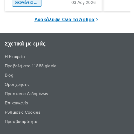
03 Αύγ 2026
χώρας. Είτε πρόκειται για λίγες μέρες
οικογένεια & παιδί
πληροφορίες 
ξεγνοιασιάς είτε για μια σύντομη εξόρμηση.
καθώς μπορε
επιμένει για
Ανακάλυψε Όλα τα Άρθρα
Σχετικά με εμάς
Η Εταιρεία
Προβολή στο 11888 giaola
Blog
Όροι χρήσης
Προστασία Δεδομένων
Επικοινωνία
Ρυθμίσεις Cookies
Προσβασιμότητα