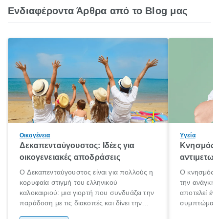
Ενδιαφέροντα Άρθρα από το Blog μας
Οικογένεια
Υγεία
Δεκαπενταύγουστος: Ιδέες για
Κνησμός: 
οικογενειακές αποδράσεις
αντιμετωπ
Ο Δεκαπενταύγουστος είναι για πολλούς η
Ο κνησμός ε
κορυφαία στιγμή του ελληνικού
την ανάγκη 
καλοκαιριού: μια γιορτή που συνδυάζει την
αποτελεί έν
παράδοση με τις διακοπές και δίνει την
συμπτώματα
αφορμή για ταξίδια σε κάθε γωνιά της
άνθρωποι κά