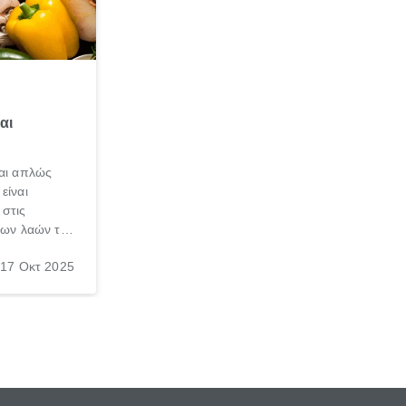
αι
ναι απλώς
είναι
 στις
 των λαών της
σκα, φυσικά
17 Οκτ 2025
 η διατροφή
 ως μια από
οφής.