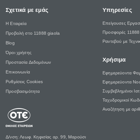
Σχετικά με εμάς
Υπηρεσίες
Επείγουσες Εργασ
Η Εταιρεία
Προσφορές 11888 
Προβολή στο 11888 giaola
Ραντεβού με Τεχνι
Blog
Όροι χρήσης
Χρήσιμα
Προστασία Δεδομένων
Επικοινωνία
Εφημερεύοντα Φα
Ρυθμίσεις Cookies
Εφημερεύοντα Νο
Συμβεβλημένοι Ια
Προσβασιμότητα
Ταχυδρομικοί Κωδι
Αναζήτηση με αρι
Δ/νση: Λεωφ. Κηφισίας αρ. 99, Μαρούσι