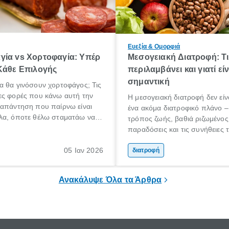
Ευεξία & Ομορφιά
γία vs Χορτοφαγία: Υπέρ
Μεσογειακή Διατροφή: Τι
Κάθε Eπιλογής
περιλαμβάνει και γιατί είν
σημαντική
α θα γινόσουν χορτοφάγος; Τις
ες φορές που κάνω αυτή την
Η μεσογειακή διατροφή δεν εί
 απάντηση που παίρνω είναι
ένα ακόμα διατροφικό πλάνο – 
λα, όποτε θέλω σταματάω να
τρόπος ζωής, βαθιά ριζωμένος
». Από όσους το λένε όμως
παραδόσεις και τις συνήθειες
ναι εκείνοι που το εννοούν και
Μεσογείου. Βασισμένη σε φρέ
εροι εκείνοι που το κάνουν. Και
05 Ιαν 2026
και ανεπεξέργαστα υλικά, αυτή
διατροφή
έπει όλοι να σταματήσουν να
έχει αναγνωριστεί παγκοσμίως
;
τις πιο υγιεινές επιλογές διατρ
Ανακάλυψε Όλα τα Άρθρα