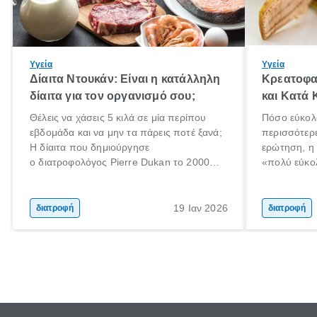
Υγεία
Υγεία
Δίαιτα Ντουκάν: Είναι η κατάλληλη
Κρεατοφα
δίαιτα για τον οργανισμό σου;
και Κατά 
Θέλεις να χάσεις 5 κιλά σε μία περίπου
Πόσο εύκολ
εβδομάδα και να μην τα πάρεις ποτέ ξανά;
περισσότερ
Η δίαιτα που δημιούργησε
ερώτηση, η
ο διατροφολόγος Pierre Dukan το 2000
«πολύ εύκο
μπορεί να δώσει τέτοιες υποσχέσεις.
τρώω κρέας
Χαμηλές σε λιπαρά πηγές πρωτεϊνών,
ελάχιστοι εί
δημητριακά ολικής άλεσης, άφθονο νερό,
ακόμα λιγότ
19 Ιαν 2026
διατροφή
διατροφή
και ένας ημερήσιος περίπατος 20 λεπτών
γιατί θα πρ
είναι τα κλειδιά της.
τρώνε κρέας