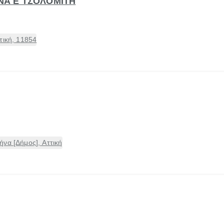
ΝΝΑ Ε ΤΣΟΛΟΜΙΤΗ
τική, 11854
να [Δήμος], Αττική