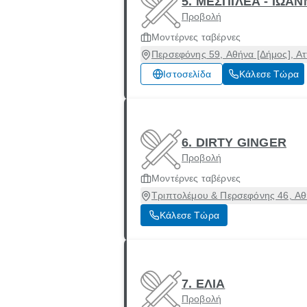
5. ΜΕΣΠΙΛΕΑ - ΙΩΑ
Προβολή
Μοντέρνες ταβέρνες
Περσεφόνης 59, Αθήνα [Δήμος], Ατ
Ιστοσελίδα
Κάλεσε Τώρα
6. DIRTY GINGER
Προβολή
Μοντέρνες ταβέρνες
Τριπτολέμου & Περσεφόνης 46, Αθή
Κάλεσε Τώρα
7. ΕΛΙΑ
Προβολή