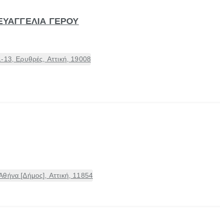
 ΕΥΑΓΓΕΛΙΑ ΓΕΡΟΥ
-13, Ερυθρές, Αττική, 19008
θήνα [Δήμος], Αττική, 11854