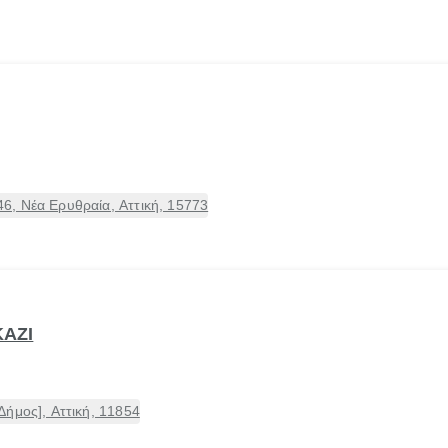
, Νέα Ερυθραία, Αττική, 15773
ΚΑΖΙ
ήμος], Αττική, 11854