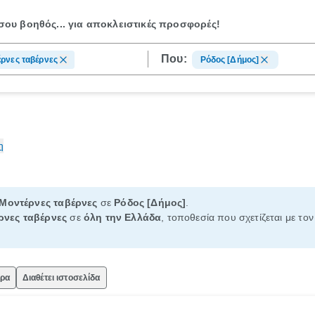
ου βοηθός...
για αποκλειστικές προσφορές!
Που:
ρνες ταβέρνες
Ρόδος [Δήμος]
η
Μοντέρνες ταβέρνες
σε
Ρόδος [Δήμος]
.
ρνες ταβέρνες
σε
όλη την Ελλάδα
, τοποθεσία που σχετίζεται με το
ώρα
Διαθέτει ιστοσελίδα