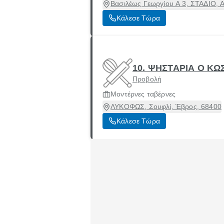
Βασιλέως Γεωργίου Α 3, ΣΤΑΔΙΟ, Α
Κάλεσε Τώρα
10. ΨΗΣΤΑΡΙΑ Ο Κ
Προβολή
Μοντέρνες ταβέρνες
ΛΥΚΟΦΩΣ, Σουφλί, Έβρος, 68400
Κάλεσε Τώρα