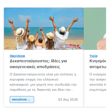
Οικογένεια
Υγεία
Δεκαπενταύγουστος: Ιδέες για
Κνησμός: 
οικογενειακές αποδράσεις
αντιμετωπ
Ο Δεκαπενταύγουστος είναι για πολλούς η
Ο κνησμός ε
κορυφαία στιγμή του ελληνικού
την ανάγκη 
καλοκαιριού: μια γιορτή που συνδυάζει την
αποτελεί έν
παράδοση με τις διακοπές και δίνει την
συμπτώματα
αφορμή για ταξίδια σε κάθε γωνιά της
άνθρωποι κά
03 Αύγ 2026
χώρας. Είτε πρόκειται για λίγες μέρες
οικογένεια & παιδί
πληροφορίες 
ξεγνοιασιάς είτε για μια σύντομη εξόρμηση.
καθώς μπορε