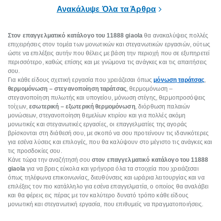
επιμένει για
Ανακάλυψε Όλα τα Άρθρα
Στον επαγγελματικό κατάλογο του 11888
giaola
θα ανακαλύψεις πολλές
επιχειρήσεις στον τομέα των μονωτικών και στεγανωτικών εργασιών, ούτως
ώστε να επιλέξεις αυτήν που θέλεις με βάση την περιοχή που σε εξυπηρετεί
περισσότερο, καθώς επίσης και με γνώμονα τις ανάγκες και τις απαιτήσεις
σου.
Για κάθε είδους σχετική εργασία που χρειάζεσαι όπως
μόνωση ταράτσας
,
θερμομόνωση – στεγανοποίηση ταράτσας
, θερμομόνωση –
στεγανοποίηση πυλωτής και υπογείου, μόνωση στέγης, θερμοπροσόψεις
τοίχων,
εσωτερική – εξωτερική θερμομόνωση
, διόρθωση παλαιών
μονώσεων, στεγανοποίηση θεμελίων κτιρίου και για πολλές ακόμη
μονωτικές και στεγανωτικές εργασίες, οι επαγγελματίες της αγοράς
βρίσκονται στη διάθεσή σου, με σκοπό να σου προτείνουν τις ιδανικότερες
για εσένα λύσεις και επιλογές, που θα καλύψουν στο μέγιστο τις ανάγκες και
τις προσδοκίες σου.
Κάνε τώρα την αναζήτησή σου
στον επαγγελματικό κατάλογο του 11888
giaola
για να βρεις εύκολα και γρήγορα όλα τα στοιχεία που χρειάζεσαι
όπως τηλέφωνα επικοινωνίας, διευθύνσεις και ωράρια λειτουργίας και να
επιλέξεις τον πιο κατάλληλο για εσένα επαγγελματία, ο οποίος θα αναλάβει
και θα φέρεις εις πέρας με τον καλύτερο δυνατό τρόπο κάθε είδους
μονωτική και στεγανωτική εργασία, που επιθυμείς να πραγματοποιήσεις.