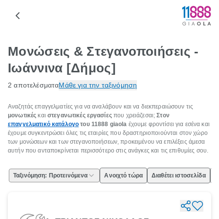
Μονώσεις & Στεγανοποιήσεις -
Ιωάννινα [Δήμος]
2 αποτελέσματα
Μάθε για την ταξινόμηση
Αναζητάς επαγγελματίες για να αναλάβουν και να διεκπεραιώσουν τις
μονωτικές
και
στεγανωτικές εργασίες
που χρειάζεσαι;
Στον
επαγγελματικό κατάλογο
του 11888
giaola
έχουμε φροντίσει για εσένα και
έχουμε συγκεντρώσει όλες τις εταιρίες που δραστηριοποιούνται στον χώρο
των μονώσεων και των στεγανοποιήσεων, προκειμένου να επιλέξεις άμεσα
αυτήν που ανταποκρίνεται περισσότερο στις ανάγκες και τις επιθυμίες σου.
Ταξινόμηση: Προτεινόμενα
Ανοιχτό τώρα
Διαθέτει ιστοσελίδα
Ε