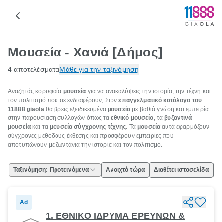
Μουσεία - Χανιά [Δήμος]
4 αποτελέσματα
Μάθε για την ταξινόμηση
Αναζητάς κορυφαία
μουσεία
για να ανακαλύψεις την ιστορία, την τέχνη και
τον πολιτισμό που σε ενδιαφέρουν; Στον
επαγγελματικό κατάλογο του
11888
giaola
θα βρεις εξειδικευμένα
μουσεία
με βαθιά γνώση και εμπειρία
στην παρουσίαση συλλογών όπως τα
εθνικό μουσείο
, τα
βυζαντινά
μουσεία
και τα
μουσεία σύγχρονης τέχνης
. Τα
μουσεία
αυτά εφαρμόζουν
σύγχρονες μεθόδους έκθεσης και προσφέρουν εμπειρίες που
αποτυπώνουν με ζωντάνια την ιστορία και τον πολιτισμό.
Ταξινόμηση: Προτεινόμενα
Ανοιχτό τώρα
Διαθέτει ιστοσελίδα
Ε
Ad
1. ΕΘΝΙΚΟ ΙΔΡΥΜΑ ΕΡΕΥΝΩΝ &