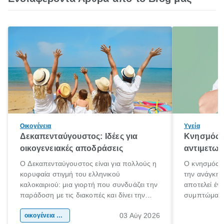
Οικογένεια
Υγεία
Δεκαπενταύγουστος: Ιδέες για
Κνησμός: 
οικογενειακές αποδράσεις
αντιμετωπ
Ο Δεκαπενταύγουστος είναι για πολλούς η
Ο κνησμός ε
κορυφαία στιγμή του ελληνικού
την ανάγκη 
καλοκαιριού: μια γιορτή που συνδυάζει την
αποτελεί έν
παράδοση με τις διακοπές και δίνει την
συμπτώματα
αφορμή για ταξίδια σε κάθε γωνιά της
άνθρωποι κά
03 Αύγ 2026
χώρας. Είτε πρόκειται για λίγες μέρες
οικογένεια & παιδί
πληροφορίες 