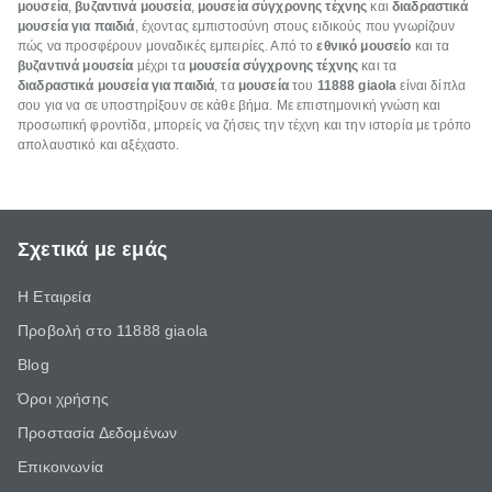
μουσεία
,
βυζαντινά μουσεία
,
μουσεία σύγχρονης τέχνης
και
διαδραστικά
μουσεία για παιδιά
, έχοντας εμπιστοσύνη στους ειδικούς που γνωρίζουν
πώς να προσφέρουν μοναδικές εμπειρίες. Από το
εθνικό μουσείο
και τα
βυζαντινά μουσεία
μέχρι τα
μουσεία σύγχρονης τέχνης
και τα
διαδραστικά μουσεία για παιδιά
, τα
μουσεία
του
11888
giaola
είναι δίπλα
σου για να σε υποστηρίξουν σε κάθε βήμα. Με επιστημονική γνώση και
προσωπική φροντίδα, μπορείς να ζήσεις την τέχνη και την ιστορία με τρόπο
απολαυστικό και αξέχαστο.
Σχετικά με εμάς
Η Εταιρεία
Προβολή στο 11888 giaola
Blog
Όροι χρήσης
Προστασία Δεδομένων
Επικοινωνία