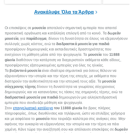
ξεγνοιασιάς είτε για μια σύντομη εξόρμηση.
καθώς μπορε
επιμένει για
Ανακάλυψε Όλα τα Άρθρα
Οι επισκέψεις σε
μουσεία
αποτελούν σημαντική εμπειρία που απαιτεί
προσεκτική οργάνωση και κατάλληλη επιλογή από το κοινό. Τα
δωρεάν
μουσεία
, για
παράδειγμα
, δίνουν τη δυνατότητα σε όλους να εξερευνήσουν
συλλογές χωρίς κόστος, ενώ τα
διαδραστικά μουσεία για παιδιά
προσφέρουν δημιουργικές και εκπαιδευτικές δραστηριότητες που
ενισχύουν τη μάθηση μέσα από την ψυχαγωγία. Τα
μουσεία
του
11888
giaola
διαθέτουν την κατάρτιση να διαχειριστούν εκθέματα κάθε είδους,
προσφέροντας εξατομικευμένες εμπειρίες για όλες τις ηλικίες.
Τα
βυζαντινά μουσεία
είναι ιδιαίτερα σημαντικά για όσους θέλουν να
εξερευνήσουν την ιστορία και την τέχνη της εποχής, με εκθέματα που
διατηρούν την αυθεντικότητα και την ιστορική τους αξία. Τα
μουσεία
σύγχρονης τέχνης
δίνουν τη δυνατότητα να γνωρίσεις σύγχρονους
δημιουργούς και να κατανοήσεις τις τάσεις της σημερινής τέχνης, ενώ τα
διαδραστικά μουσεία για παιδιά
δημιουργούν μια αλληλεπιδραστική
εμπειρία που συνδυάζει μάθηση και ψυχαγωγία.
Στον
επαγγελματικό κατάλογο
του 11888
giaola
θα βρεις πλήρεις
πληροφορίες, όπως διευθύνσεις και τηλέφωνα, ώστε να επιλέξεις γρήγορα
και με ασφάλεια το
μουσείο
που ταιριάζει καλύτερα στις ανάγκες σου. Μην
αφήνεις την ευκαιρία να εξερευνήσεις την ιστορία και την τέχνη να πάει
χαμένη. Κάνε τώρα την αναζήτησή σου και απόλαυσε επισκέψεις σε
δωρεάν