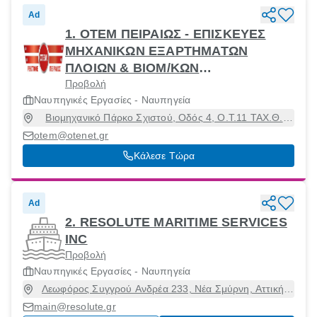
Ad
1. ΟΤΕΜ ΠΕΙΡΑΙΩΣ - ΕΠΙΣΚΕΥΕΣ
ΜΗΧΑΝΙΚΩΝ ΕΞΑΡΤΗΜΑΤΩΝ
ΠΛΟΙΩΝ & ΒΙΟΜ/ΚΩΝ
Προβολή
ΕΓΚΑΤΑΣΤΑΣΕΩΝ - ΑΠΟΣΤΟΛΟΣ
Ναυπηγικές Εργασίες - Ναυπηγεία
ΛΙΑΓΚΑΣ - ΑΝΤΩΝΙΟΣ ΠΑΠΟΥΡΤΖΗΣ
Βιομηχανικό Πάρκο Σχιστού, Oδός 4, Ο.Τ.11 ΤΑΧ.Θ.
& ΣΙΑ ΟΕ
3221 11, Πέραμα, Αττική, 18863
otem@otenet.gr
Κάλεσε Τώρα
Ad
2. RESOLUTE MARITIME SERVICES
INC
Προβολή
Ναυπηγικές Εργασίες - Ναυπηγεία
Λεωφόρος Συγγρού Ανδρέα 233, Νέα Σμύρνη, Αττική,
17121
main@resolute.gr