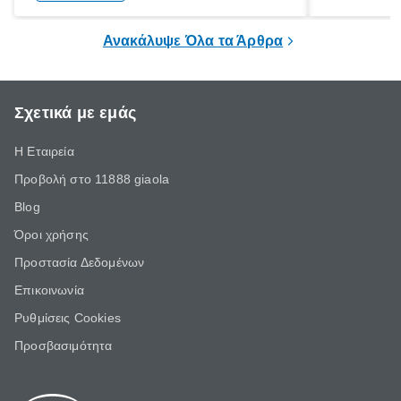
ξεγνοιασιάς είτε για μια σύντομη εξόρμηση.
καθώς μπορε
επιμένει για
Ανακάλυψε Όλα τα Άρθρα
Σχετικά με εμάς
Η Εταιρεία
Προβολή στο 11888 giaola
Blog
Όροι χρήσης
Προστασία Δεδομένων
Επικοινωνία
Ρυθμίσεις Cookies
Προσβασιμότητα