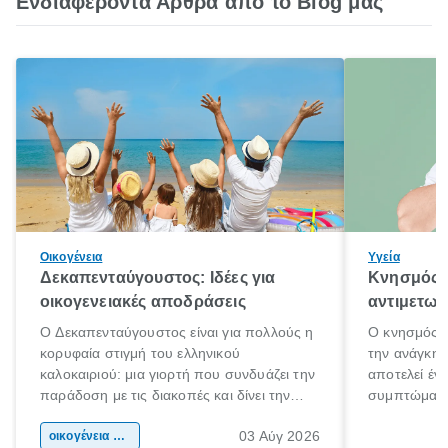
Ενδιαφέροντα Άρθρα από το Blog μας
Οικογένεια
Υγεία
Δεκαπενταύγουστος: Ιδέες για
Κνησμός: 
οικογενειακές αποδράσεις
αντιμετωπ
Ο Δεκαπενταύγουστος είναι για πολλούς η
Ο κνησμός ε
κορυφαία στιγμή του ελληνικού
την ανάγκη 
καλοκαιριού: μια γιορτή που συνδυάζει την
αποτελεί έν
παράδοση με τις διακοπές και δίνει την
συμπτώματα
αφορμή για ταξίδια σε κάθε γωνιά της
άνθρωποι κά
03 Αύγ 2026
χώρας. Είτε πρόκειται για λίγες μέρες
οικογένεια & παιδί
πληροφορίες 