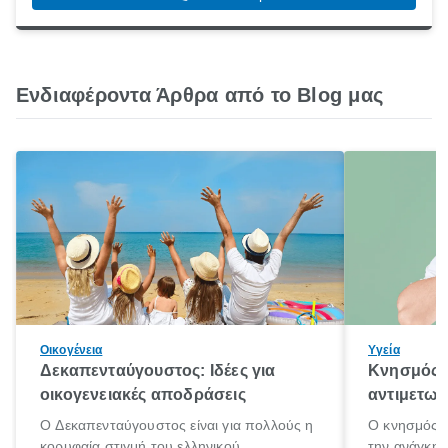
Ενδιαφέροντα Άρθρα από το Blog μας
Οικογένεια
Υγεία
Δεκαπενταύγουστος: Ιδέες για
Κνησμός: 
οικογενειακές αποδράσεις
αντιμετωπ
Ο Δεκαπενταύγουστος είναι για πολλούς η
Ο κνησμός ε
κορυφαία στιγμή του ελληνικού
την ανάγκη 