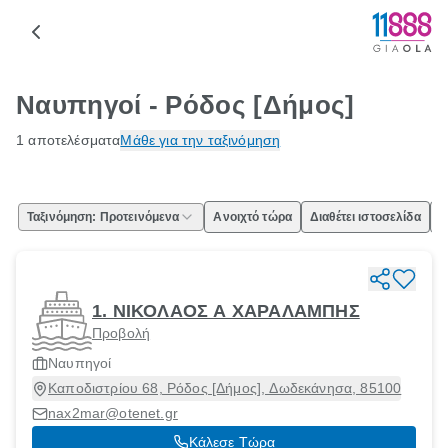
Ναυπηγοί - Ρόδος [Δήμος]
1 αποτελέσματα
Μάθε για την ταξινόμηση
Ταξινόμηση: Προτεινόμενα
Ανοιχτό τώρα
Διαθέτει ιστοσελίδα
Ε
1. ΝΙΚΟΛΑΟΣ Α ΧΑΡΑΛΑΜΠΗΣ
Προβολή
Ναυπηγοί
Καποδιστρίου 68, Ρόδος [Δήμος], Δωδεκάνησα, 85100
nax2mar@otenet.gr
Κάλεσε Τώρα