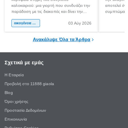
καλοκαιριού: μια γιορτή που συνδυάζει την
αποτελεί έν
παράδοση με τις διακοπές και δίνει την
συμπτώματα
αφορμή για ταξίδια σε κάθε γωνιά της
άνθρωποι κά
03 Αύγ 2026
χώρας. Είτε πρόκειται για λίγες μέρες
οικογένεια & παιδί
πληροφορίες 
ξεγνοιασιάς είτε για μια σύντομη εξόρμηση.
καθώς μπορε
επιμένει για
Ανακάλυψε Όλα τα Άρθρα
Σχετικά με εμάς
Η Εταιρεία
Προβολή στο 11888 giaola
Blog
Όροι χρήσης
Προστασία Δεδομένων
Επικοινωνία