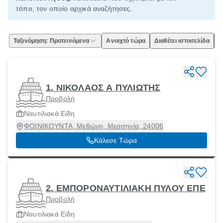
τόπο, τον οποίο αρχικά αναζήτησες.
Ταξινόμηση: Προτεινόμενα
Ανοιχτό τώρα
Διαθέτει ιστοσελίδα
Ε
1. ΝΙΚΟΛΑΟΣ Α ΠΥΛΙΩΤΗΣ
Προβολή
Ναυτιλιακά Είδη
ΦΟΙΝΙΚΟΥΝΤΑ, Μεθώνη, Μεσσηνία, 24006
Κάλεσε Τώρα
2. ΕΜΠΟΡΟΝΑΥΤΙΛΙΑΚΗ ΠΥΛΟΥ ΕΠΕ
Προβολή
Ναυτιλιακά Είδη