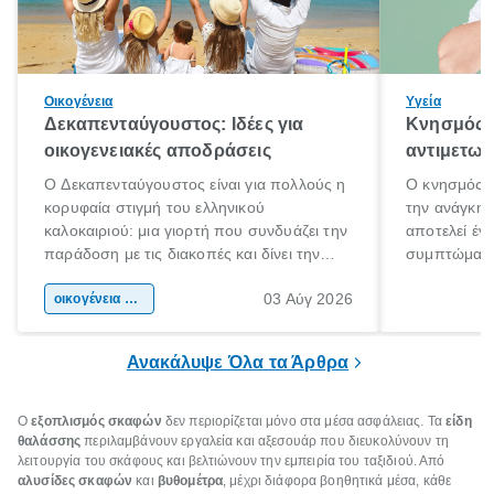
Οικογένεια
Υγεία
Δεκαπενταύγουστος: Ιδέες για
Κνησμός: 
οικογενειακές αποδράσεις
αντιμετωπ
Ο Δεκαπενταύγουστος είναι για πολλούς η
Ο κνησμός ε
κορυφαία στιγμή του ελληνικού
την ανάγκη 
καλοκαιριού: μια γιορτή που συνδυάζει την
αποτελεί έν
παράδοση με τις διακοπές και δίνει την
συμπτώματα
αφορμή για ταξίδια σε κάθε γωνιά της
άνθρωποι κά
03 Αύγ 2026
χώρας. Είτε πρόκειται για λίγες μέρες
οικογένεια & παιδί
πληροφορίες 
ξεγνοιασιάς είτε για μια σύντομη εξόρμηση.
καθώς μπορε
επιμένει για
Ανακάλυψε Όλα τα Άρθρα
Ο
εξοπλισμός σκαφών
δεν περιορίζεται μόνο στα μέσα ασφάλειας. Τα
είδη
θαλάσσης
περιλαμβάνουν εργαλεία και αξεσουάρ που διευκολύνουν τη
λειτουργία του σκάφους και βελτιώνουν την εμπειρία του ταξιδιού. Από
αλυσίδες σκαφών
και
βυθομέτρα
, μέχρι διάφορα βοηθητικά μέσα, κάθε