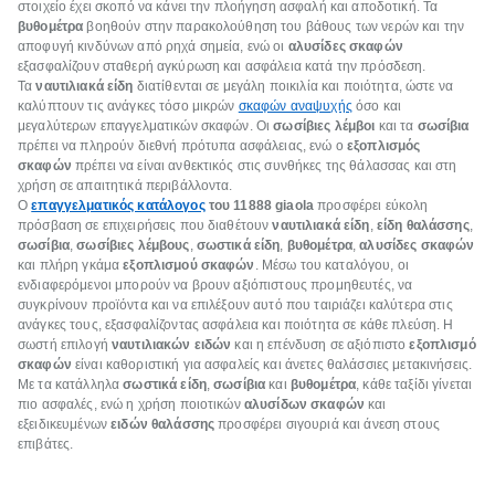
στοιχείο έχει σκοπό να κάνει την πλοήγηση ασφαλή και αποδοτική. Τα
βυθομέτρα
βοηθούν στην παρακολούθηση του βάθους των νερών και την
αποφυγή κινδύνων από ρηχά σημεία, ενώ οι
αλυσίδες σκαφών
εξασφαλίζουν σταθερή αγκύρωση και ασφάλεια κατά την πρόσδεση.
Τα
ναυτιλιακά είδη
διατίθενται σε μεγάλη ποικιλία και ποιότητα, ώστε να
καλύπτουν τις ανάγκες τόσο μικρών
σκαφών αναψυχής
όσο και
μεγαλύτερων επαγγελματικών σκαφών. Οι
σωσίβιες λέμβοι
και τα
σωσίβια
πρέπει να πληρούν διεθνή πρότυπα ασφάλειας, ενώ ο
εξοπλισμός
σκαφών
πρέπει να είναι ανθεκτικός στις συνθήκες της θάλασσας και στη
χρήση σε απαιτητικά περιβάλλοντα.
Ο
επαγγελματικός κατάλογος
του 11888 giaola
προσφέρει εύκολη
πρόσβαση σε επιχειρήσεις που διαθέτουν
ναυτιλιακά είδη
,
είδη θαλάσσης
,
σωσίβια
,
σωσίβιες λέμβους
,
σωστικά είδη
,
βυθομέτρα
,
αλυσίδες σκαφών
και πλήρη γκάμα
εξοπλισμού σκαφών
. Μέσω του καταλόγου, οι
ενδιαφερόμενοι μπορούν να βρουν αξιόπιστους προμηθευτές, να
συγκρίνουν προϊόντα και να επιλέξουν αυτό που ταιριάζει καλύτερα στις
ανάγκες τους, εξασφαλίζοντας ασφάλεια και ποιότητα σε κάθε πλεύση. Η
σωστή επιλογή
ναυτιλιακών ειδών
και η επένδυση σε αξιόπιστο
εξοπλισμό
σκαφών
είναι καθοριστική για ασφαλείς και άνετες θαλάσσιες μετακινήσεις.
Με τα κατάλληλα
σωστικά είδη
,
σωσίβια
και
βυθομέτρα
, κάθε ταξίδι γίνεται
πιο ασφαλές, ενώ η χρήση ποιοτικών
αλυσίδων σκαφών
και
εξειδικευμένων
ειδών θαλάσσης
προσφέρει σιγουριά και άνεση στους
επιβάτες.