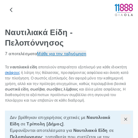
Ναυτιλιακά Είδη -
Πελοπόννησος
7 αποτελέσματα
Μάθε για την ταξινόμηση
Τα
ναυτιλιακά είδη
αποτελούν απαραίτητο εξοπλισμό για κάθε ιδιοκτήτη
σκάφους
ή λάτρη της θάλασσας, προσφέροντας ασφάλεια και άνεση κατά
την πλοήγηση. Ο σωστός εξοπλισμός δεν αφορά μόνο την καθημερινή
χρήση, αλλά και την πρόληψη ατυχημάτων, καθώς περιλαμβάνει βασικά
σωστικά είδη
,
σωσίβια
,
σωσίβιες λέμβους
και άλλα μέσα ασφάλειας. Η
διαθεσιμότητα αξιόπιστων προϊόντων συμβάλλει στη σιγουριά του
πλοιάρχου και των επιβατών σε κάθε διαδρομή.
Δεν βρέθηκαν επιχειρήσεις σχετικές με
Ναυτιλιακά
Είδη
σε
Τρίπολη [Δήμος]
.
Εμφανίζονται αποτελέσματα για
Ναυτιλιακά Είδη
σε
Πελοπόννησος
, τοποθεσία που σχετίζεται με τον