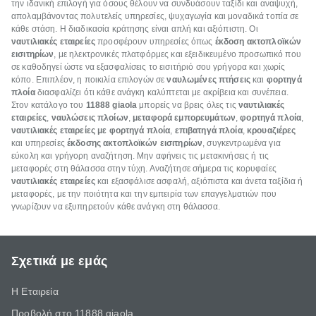
την ιδανική επιλογή για όσους θέλουν να συνδυάσουν ταξίδι και αναψυχή,
απολαμβάνοντας πολυτελείς υπηρεσίες, ψυχαγωγία και μοναδικά τοπία σε
κάθε στάση. Η διαδικασία κράτησης είναι απλή και αξιόπιστη. Οι
ναυτιλιακές εταιρείες
προσφέρουν υπηρεσίες όπως
έκδοση ακτοπλοϊκών
εισιτηρίων
, με ηλεκτρονικές πλατφόρμες και εξειδικευμένο προσωπικό που
σε καθοδηγεί ώστε να εξασφαλίσεις το εισιτήριό σου γρήγορα και χωρίς
κόπο. Επιπλέον, η ποικιλία επιλογών σε
ναυλωμένες πτήσεις
και
φορτηγά
πλοία
διασφαλίζει ότι κάθε ανάγκη καλύπτεται με ακρίβεια και συνέπεια.
Στον κατάλογο του
11888 giaola
μπορείς να βρεις όλες τις
ναυτιλιακές
εταιρείες
,
ναυλώσεις πλοίων
,
μεταφορά εμπορευμάτων
,
φορτηγά πλοία
,
ναυτιλιακές εταιρείες με φορτηγά πλοία
,
επιβατηγά πλοία
,
κρουαζιέρες
και υπηρεσίες
έκδοσης ακτοπλοϊκών εισιτηρίων
, συγκεντρωμένα για
εύκολη και γρήγορη αναζήτηση. Μην αφήνεις τις μετακινήσεις ή τις
μεταφορές στη θάλασσα στην τύχη. Αναζήτησε σήμερα τις κορυφαίες
ναυτιλιακές εταιρείες
και εξασφάλισε ασφαλή, αξιόπιστα και άνετα ταξίδια ή
μεταφορές, με την ποιότητα και την εμπειρία των επαγγελματιών που
γνωρίζουν να εξυπηρετούν κάθε ανάγκη στη θάλασσα.
Σχετικά με εμάς
Η Εταιρεία
Προβολή στο 11888 giaola