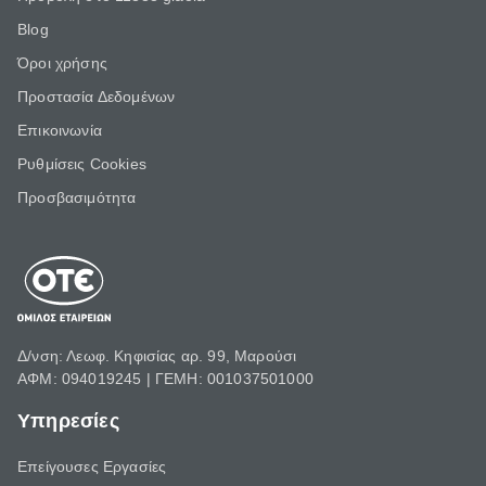
Blog
Όροι χρήσης
Προστασία Δεδομένων
Επικοινωνία
Ρυθμίσεις Cookies
Προσβασιμότητα
Δ/νση: Λεωφ. Κηφισίας αρ. 99, Μαρούσι
ΑΦΜ: 094019245 | ΓΕΜΗ: 001037501000
Υπηρεσίες
Επείγουσες Εργασίες