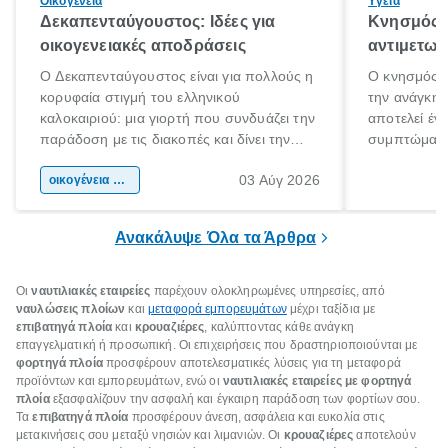
Οικογένεια
Υγεία
Δεκαπενταύγουστος: Ιδέες για
Κνησμός: 
οικογενειακές αποδράσεις
αντιμετωπ
Ο Δεκαπενταύγουστος είναι για πολλούς η
Ο κνησμός ε
κορυφαία στιγμή του ελληνικού
την ανάγκη 
καλοκαιριού: μια γιορτή που συνδυάζει την
αποτελεί έν
παράδοση με τις διακοπές και δίνει την
συμπτώματα
αφορμή για ταξίδια σε κάθε γωνιά της
άνθρωποι κά
03 Αύγ 2026
χώρας. Είτε πρόκειται για λίγες μέρες
οικογένεια & παιδί
πληροφορίες 
ξεγνοιασιάς είτε για μια σύντομη εξόρμηση.
καθώς μπορε
επιμένει για
Ανακάλυψε Όλα τα Άρθρα
Οι
ναυτιλιακές εταιρείες
παρέχουν ολοκληρωμένες υπηρεσίες, από
ναυλώσεις πλοίων
και
μεταφορά εμπορευμάτων
μέχρι ταξίδια με
επιβατηγά πλοία
και
κρουαζιέρες
, καλύπτοντας κάθε ανάγκη
επαγγελματική ή προσωπική. Οι επιχειρήσεις που δραστηριοποιούνται με
φορτηγά πλοία
προσφέρουν αποτελεσματικές λύσεις για τη μεταφορά
προϊόντων και εμπορευμάτων, ενώ οι
ναυτιλιακές εταιρείες με φορτηγά
πλοία
εξασφαλίζουν την ασφαλή και έγκαιρη παράδοση των φορτίων σου.
Τα
επιβατηγά πλοία
προσφέρουν άνεση, ασφάλεια και ευκολία στις
μετακινήσεις σου μεταξύ νησιών και λιμανιών. Οι
κρουαζιέρες
αποτελούν