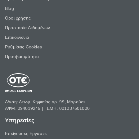
Blog
Όροι χρήσης
Προστασία Δεδομένων
Επικοινωνία
Ρυθμίσεις Cookies
Προσβασιμότητα
Δ/νση: Λεωφ. Κηφισίας αρ. 99, Μαρούσι
ΑΦΜ: 094019245 | ΓΕΜΗ: 001037501000
Υπηρεσίες
Επείγουσες Εργασίες