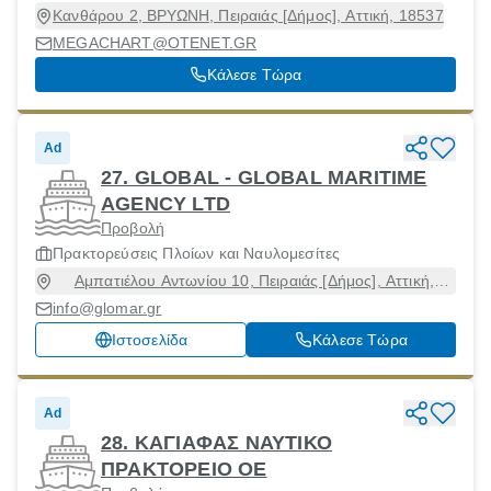
Κανθάρου 2, ΒΡΥΩΝΗ, Πειραιάς [Δήμος], Αττική, 18537
MEGACHART@OTENET.GR
Κάλεσε Τώρα
Ad
27. GLOBAL - GLOBAL MARITIME
AGENCY LTD
Προβολή
Πρακτορεύσεις Πλοίων και Ναυλομεσίτες
Αμπατιέλου Αντωνίου 10, Πειραιάς [Δήμος], Αττική,
18536
info@glomar.gr
Ιστοσελίδα
Κάλεσε Τώρα
Ad
28. ΚΑΓΙΑΦΑΣ ΝΑΥΤΙΚΟ
ΠΡΑΚΤΟΡΕΙΟ ΟΕ