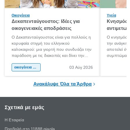
Οικογένεια
Υγεία
Δεκαπενταύγουστος: Ιδέες για
Κνησμός: 
οικογενειακές αποδράσεις
αντιμετωπ
Ο Δεκαπενταύγουστος είναι για πολλούς η
Ο κνησμός ε
κορυφαία στιγμή του ελληνικού
την ανάγκη 
καλοκαιριού: μια γιορτή που συνδυάζει την
αποτελεί έν
παράδοση με τις διακοπές και δίνει την
συμπτώματα
αφορμή για ταξίδια σε κάθε γωνιά της
άνθρωποι κά
03 Αύγ 2026
χώρας. Είτε πρόκειται για λίγες μέρες
οικογένεια & παιδί
πληροφορίες 
ξεγνοιασιάς είτε για μια σύντομη εξόρμηση.
καθώς μπορε
επιμένει για
Ανακάλυψε Όλα τα Άρθρα
Σχετικά με εμάς
Η Εταιρεία
Προβολή στο 11888 giaola