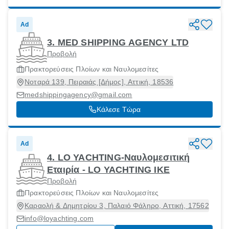
Ad
3. MED SHIPPING AGENCY LTD
Προβολή
Πρακτορεύσεις Πλοίων και Ναυλομεσίτες
Νοταρά 139, Πειραιάς [Δήμος], Αττική, 18536
medshippingagency@gmail.com
Κάλεσε Τώρα
Ad
4. LO YACHTING-Ναυλομεσιτική
Εταιρία - LO YACHTING ΙΚΕ
Προβολή
Πρακτορεύσεις Πλοίων και Ναυλομεσίτες
Καραολή & Δημητρίου 3, Παλαιό Φάληρο, Αττική, 17562
info@loyachting.com