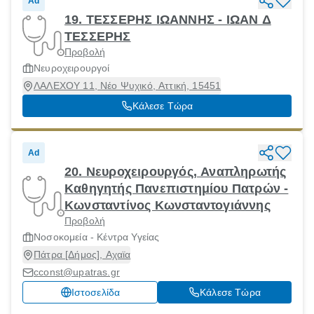
Ad
19. ΤΕΣΣΕΡΗΣ ΙΩΑΝΝΗΣ - ΙΩΑΝ Δ
ΤΕΣΣΕΡΗΣ
Προβολή
Νευροχειρουργοί
ΛΑΛΕΧΟΥ 11, Νέο Ψυχικό, Αττική, 15451
Κάλεσε Τώρα
Ad
20. Νευροχειρουργός, Αναπληρωτής
Καθηγητής Πανεπιστημίου Πατρών -
Κωνσταντίνος Κωνσταντογιάννης
Προβολή
Νοσοκομεία - Κέντρα Υγείας
Πάτρα [Δήμος], Αχαϊα
cconst@upatras.gr
Ιστοσελίδα
Κάλεσε Τώρα