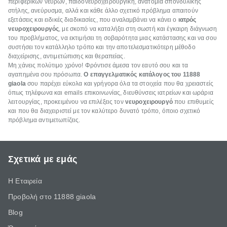
περιφερικών νεύρων, παιδονευροχειρουργική, ανατομία σπονδυλικής
στήλης, ανεύρυσμα, αλλά και κάθε άλλο σχετικό πρόβλημα απαιτούν
εξετάσεις και ειδικές διαδικασίες, που αναλαμβάνει να κάνει ο
ιατρός
νευροχειρουργός
, με σκοπό να καταλήξει στη σωστή και έγκαιρη διάγνωση
του προβλήματος, να εκτιμήσει τη σοβαρότητα μιας κατάστασης και να σου
συστήσει τον κατάλληλο τρόπο και την αποτελεσματικότερη μέθοδο
διαχείρισης, αντιμετώπισης και θεραπείας.
Μη χάνεις πολύτιμο χρόνο! Φρόντισε άμεσα τον εαυτό σου και τα
αγαπημένα σου πρόσωπα.
Ο επαγγελματικός κατάλογος του 11888
giaola
σου παρέχει εύκολα και γρήγορα όλα τα στοιχεία που θα χρειαστείς
όπως τηλέφωνα και emails επικοινωνίας, διευθύνσεις ιατρείων και ωράρια
λειτουργίας, προκειμένου να επιλέξεις τον
νευροχειρουργό
που επιθυμείς
και που θα διαχειριστεί με τον καλύτερο δυνατό τρόπο, όποιο σχετικό
πρόβλημα αντιμετωπίζεις.
Σχετικά με εμάς
Η Εταιρεία
Προβολή στο 11888 giaola
Blog