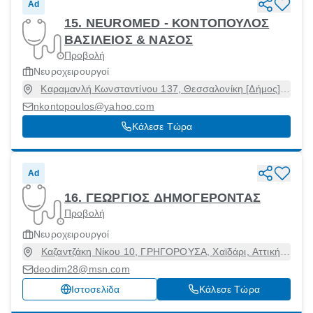
Ad
15. NEUROMED - ΚΟΝΤΟΠΟΥΛΟΣ
ΒΑΣΙΛΕΙΟΣ & ΝΑΣΟΣ
Προβολή
Νευροχειρουργοί
Καραμανλή Κωνσταντίνου 137, Θεσσαλονίκη [Δήμος],
Θεσσαλονίκη, 54248
nkontopoulos@yahoo.com
Κάλεσε Τώρα
Ad
16. ΓΕΩΡΓΙΟΣ ΔΗΜΟΓΕΡΟΝΤΑΣ
Προβολή
Νευροχειρουργοί
Καζαντζάκη Νίκου 10, ΓΡΗΓΟΡΟΥΣΑ, Χαϊδάρι, Αττική,
12461
deodim28@msn.com
Ιστοσελίδα
Κάλεσε Τώρα