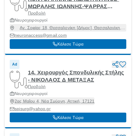
ΜΩΡΑΛΗΣ ΙΩΑΝΝΗΣ-ΨΑΡΡΑΣ
Προβολή
ΝΙΚΟΛΑΟΣ-ΔΗΜΗΤΡΙΟΣ ΠΕΙΟΣ
Νευροχειρουργοί
Αγ. Σοφίας 18, Θεσσαλονίκη [Δήμος], Θεσσαλονίκη,
54622
neuronaccess@gmail.com
Κάλεσε Τώρα
Ad
14. Χειρουργός Σπονδυλικής Στήλης
- ΝΙΚΟΛΑΟΣ Δ ΜΕΤΑΞΑΣ
Προβολή
Νευροχειρουργοί
2ας Μαΐου 4, Νέα Σμύρνη, Αττική, 17121
spisurg@yahoo.gr
Κάλεσε Τώρα