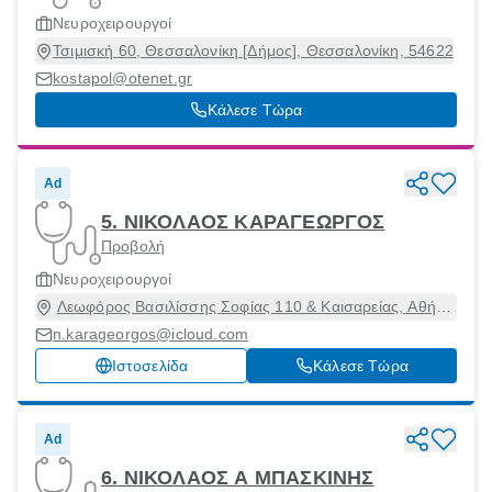
Νευροχειρουργοί
Τσιμισκή 60, Θεσσαλονίκη [Δήμος], Θεσσαλονίκη, 54622
kostapol@otenet.gr
Κάλεσε Τώρα
Ad
5. ΝΙΚΟΛΑΟΣ ΚΑΡΑΓΕΩΡΓΟΣ
Προβολή
Νευροχειρουργοί
Λεωφόρος Βασιλίσσης Σοφίας 110 & Καισαρείας, Αθήνα
[Δήμος], Αττική, 11527
n.karageorgos@icloud.com
Ιστοσελίδα
Κάλεσε Τώρα
Ad
6. ΝΙΚΟΛΑΟΣ Α ΜΠΑΣΚΙΝΗΣ