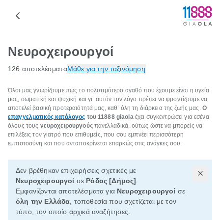
Νευροχειρουργοί
126 αποτελέσματα
Μάθε για την ταξινόμηση
Όλοι μας γνωρίζουμε πως το πολυτιμότερο αγαθό που έχουμε είναι η υγεία
μας, σωματική και ψυχική και γι’ αυτόν τον λόγο πρέπει να φροντίζουμε να
αποτελεί βασική προτεραιότητά μας, καθ’ όλη τη διάρκεια της ζωής μας.
Ο
επαγγελματικός κατάλογος
του 11888 giaola
έχει συγκεντρώσει για εσένα
όλους τους
νευροχειρουργούς
πανελλαδικά, ούτως ώστε να μπορείς να
επιλέξεις τον γιατρό που επιθυμείς, που σου εμπνέει περισσότερη
εμπιστοσύνη και που ανταποκρίνεται επαρκώς στις ανάγκες σου.
Δεν βρέθηκαν επιχειρήσεις σχετικές με
Νευροχειρουργοί
σε
Ρόδος [Δήμος]
.
Εμφανίζονται αποτελέσματα για
Νευροχειρουργοί
σε
όλη την Ελλάδα
, τοποθεσία που σχετίζεται με τον
τόπο, τον οποίο αρχικά αναζήτησες.