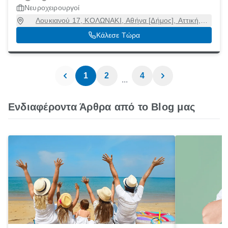
Νευροχειρουργοί
Λουκιανού 17, ΚΟΛΩΝΑΚΙ, Αθήνα [Δήμος], Αττική,
10675
Κάλεσε Τώρα
1
2
4
...
Ενδιαφέροντα Άρθρα από το Blog μας