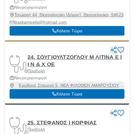
Νευροχειρουργοί
Τσιμισκή 44, Θεσσαλονίκη [Δήμος], Θεσσαλονίκη, 54623
iliaskampelis@hotmail.com
Κάλεσε Τώρα
24. ΣΟΥΓΙΟΥΛΤΖΟΓΛΟΥ Μ ΛΙΤΙΝΑ Ε Ι
Ι Ν & Χ ΟΕ
Προβολή
Νευροχειρουργοί
Ερυθρού Σταυρού 5, ΝΕΑ ΦΙΛΟΘΕΗ ΑΜΑΡΟΥΣΙΟΥ,
Αμαρούσιο, Αττική, 15123
Κάλεσε Τώρα
25. ΣΤΕΦΑΝΟΣ Ι ΚΟΡΦΙΑΣ
Προβολή