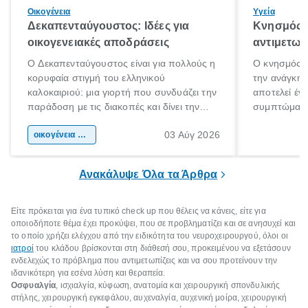
Οικογένεια
Υγεία
Δεκαπενταύγουστος: Ιδέες για
Κνησμός: 
οικογενειακές αποδράσεις
αντιμετωπ
Ο Δεκαπενταύγουστος είναι για πολλούς η
Ο κνησμός ε
κορυφαία στιγμή του ελληνικού
την ανάγκη 
καλοκαιριού: μια γιορτή που συνδυάζει την
αποτελεί έν
παράδοση με τις διακοπές και δίνει την
συμπτώματα
αφορμή για ταξίδια σε κάθε γωνιά της
άνθρωποι κά
03 Αύγ 2026
χώρας. Είτε πρόκειται για λίγες μέρες
οικογένεια & παιδί
πληροφορίες 
ξεγνοιασιάς είτε για μια σύντομη εξόρμηση.
καθώς μπορε
επιμένει για
Ανακάλυψε Όλα τα Άρθρα
Είτε πρόκειται για ένα τυπικό check up που θέλεις να κάνεις, είτε για
οποιοδήποτε θέμα έχει προκύψει, που σε προβληματίζει και σε ανησυχεί και
το οποίο χρήζει ελέγχου από την ειδικότητα του νευροχειρουργού, όλοι οι
ιατροί
του κλάδου βρίσκονται στη διάθεσή σου, προκειμένου να εξετάσουν
ενδελεχώς το πρόβλημα που αντιμετωπίζεις και να σου προτείνουν την
ιδανικότερη για εσένα λύση και θεραπεία.
Οσφυαλγία
, ισχιαλγία, κύφωση, ανατομία και χειρουργική σπονδυλικής
στήλης, χειρουργική εγκεφάλου, αυχεναλγία, αυχενική μοίρα, χειρουργική