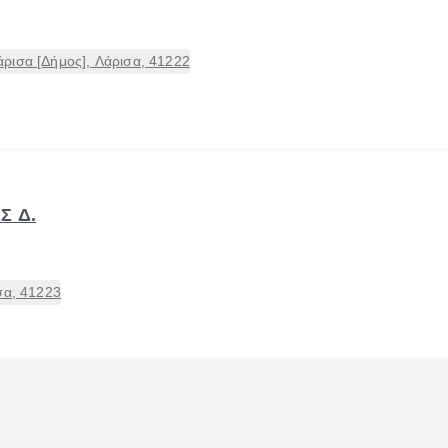
ρισα [Δήμος], Λάρισα, 41222
Σ Δ.
σα, 41223