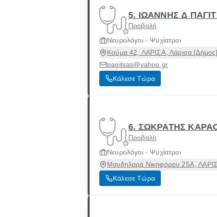
5. ΙΩΑΝΝΗΣ Δ ΠΑΓΙ
Προβολή
Νευρολόγοι - Ψυχίατροι
Κούμα 42, ΛΑΡΙΣΑ, Λάρισα [Δήμος]
pagitsas@yahoo.gr
Κάλεσε Τώρα
6. ΣΩΚΡΑΤΗΣ ΚΑΡΑ
Προβολή
Νευρολόγοι - Ψυχίατροι
Μανδηλαρά Νικηφόρου 25Α, ΛΑΡΙΣΑ
Κάλεσε Τώρα