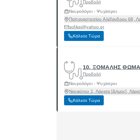
Προβολή
Νευρολόγοι - Ψυχίατροι
Παπαναστασίου Αλέξανδρου 68, Λά
sofikei@yahoo.gr
Κάλεσε Τώρα
10. ΞΟΜΑΛΗΣ ΘΩΜΑ
Προβολή
Νευρολόγοι - Ψυχίατροι
Νεοφύτου 1, Λάρισα [Δήμος], Λάρι
Κάλεσε Τώρα