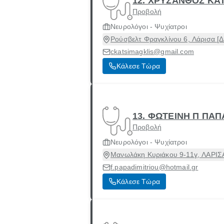
12. ΧΡΥΣΑΝΘΟΣ ΚΑ
Προβολή
Νευρολόγοι - Ψυχίατροι
Ρούσβελτ Φραγκλίνου 6, Λάρισα [Δ
ckatsimagklis@gmail.com
Κάλεσε Τώρα
13. ΦΩΤΕΙΝΗ Π ΠΑ
Προβολή
Νευρολόγοι - Ψυχίατροι
Μανωλάκη Κυριάκου 9-11γ, ΛΑΡΙΣΑ
f.papadimitriou@hotmail.gr
Κάλεσε Τώρα