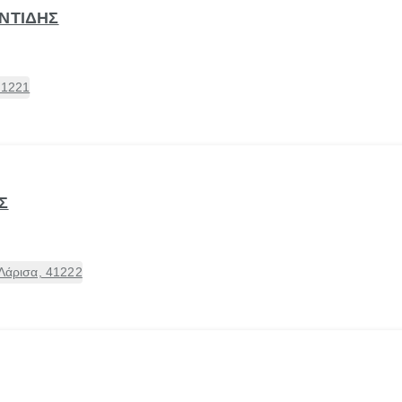
ΑΝΤΙΔΗΣ
41221
Σ
 Λάρισα, 41222