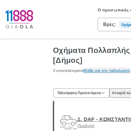
Ο προσωπικός σ
Βρες:
Οχήμ
Αντιπ
Οχήματα Πολλαπλής 
[Δήμος]
3 αποτελέσματα
Μάθε για την ταξινόμηση
Ταξινόμηση:
Προτεινόμενα
Ανοιχτό τ
1. DAF - ΚΩΝΣΤΑΝΤ
Προβολή