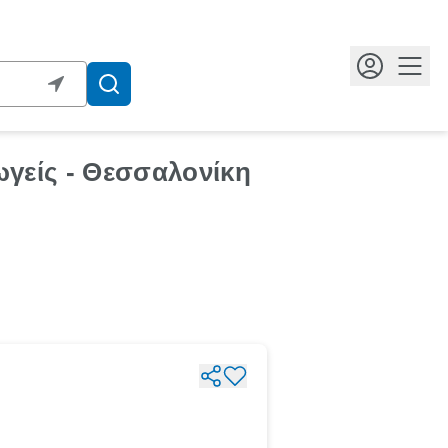
Κουμ
γείς - Θεσσαλονίκη