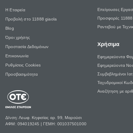
Επείγουσες Εργασ
Η Εταιρεία
Προσφορές 11888 
Προβολή στο 11888 giaola
Ραντεβού με Τεχνι
Blog
Όροι χρήσης
Χρήσιμα
Προστασία Δεδομένων
Επικοινωνία
Εφημερεύοντα Φα
Ρυθμίσεις Cookies
Εφημερεύοντα Νο
Συμβεβλημένοι Ια
Προσβασιμότητα
Ταχυδρομικοί Κωδι
Αναζήτηση με αρι
Δ/νση: Λεωφ. Κηφισίας αρ. 99, Μαρούσι
ΑΦΜ: 094019245 | ΓΕΜΗ: 001037501000