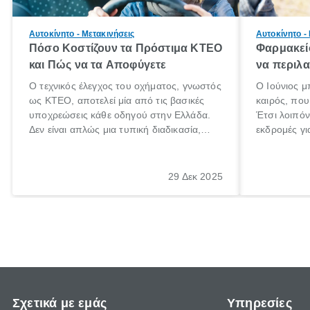
Αυτοκίνητο - Μετακινήσεις
Αυτοκίνητο -
Πόσο Κοστίζουν τα Πρόστιμα ΚΤΕΟ
Φαρμακείο
και Πώς να τα Αποφύγετε
να περιλα
Ο τεχνικός έλεγχος του οχήματος, γνωστός
Ο Ιούνιος μ
ως ΚΤΕΟ, αποτελεί μία από τις βασικές
καιρός, που 
υποχρεώσεις κάθε οδηγού στην Ελλάδα.
Έτσι λοιπόν
Δεν είναι απλώς μια τυπική διαδικασία,
εκδρομές γι
αλλά ένα ουσιαστικό μέτρο για την
ρυθμούς θα 
ασφάλεια των επιβατών, των άλλων
πηγαίνουμε 
οδηγών και του περιβάλλοντος. Ωστόσο,
29 Δεκ 2025
πολλοί ιδιοκτήτες οχημάτων αμελούν την
προθεσμία του ελέγχου.
Σχετικά με εμάς
Υπηρεσίες