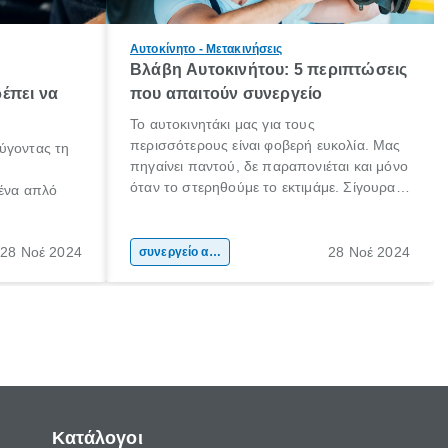
Αυτοκίνητο - Μετακινήσεις
Βλάβη Αυτοκινήτου: 5 περιπτώσεις
έπει να
που απαιτούν συνεργείο
Το αυτοκινητάκι μας για τους
περισσότερους είναι φοβερή ευκολία. Μας
ύγοντας τη
πηγαίνει παντού, δε παραπονιέται και μόνο
όταν το στερηθούμε το εκτιμάμε. Σίγουρα
 ένα απλό
κάποιοι το προσέχουν ιδιαιτέρως και το
φροντίζουν συχνά! Είμαστε όμως και εμείς,
 το ίδιο. Ο
που αν παρουσιαστεί μία βλάβη (ειδικά αν
28 Νοέ 2024
28 Νοέ 2024
ήτου, είναι
συνεργείο αυτοκινήτου
δε τη θεωρούμε σοβαρή) θα αναβάλουμε
αθαρισμός
το να πάμε στο συνεργείο, ξανά και ξανά.
μαξιού.
Κατάλογοι