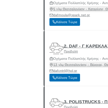
Οχήματα Πολλαπλής Χρήσης - Αντι
5 χλμ Θεσσαλονίκης - Κατερίνης, 
dafmoula@spark.net.gr
Κάλεσε Τώρα
2. DAF - Γ ΚΑΡΕΚΛΑ
Προβολή
Οχήματα Πολλαπλής Χρήσης - Αντι
13 χλμ Θεσσαλονίκης - Βέροιας, Θ
dafcntrl@hol.gr
Κάλεσε Τώρα
3. POLISTRUCKS -
Προβολή