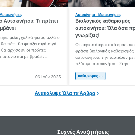
 Μετακινήσεις
Αυτοκίνητο - Μετακινήσεις
 Αυτοκινήτου: Τι πρέπει
Βιολογικός καθαρισμός
μβάνει
αυτοκινήτου: Όλα όσα πρ
γνωρίζεις!
πήκε μελαγχολικά φέτος αλλά ο
θα πάει, θα φτιάξει σιγά-σιγά!
Οι περισσότεροι από εμάς ακο
 θα αρχίσουν οι πρώτες
φράση βιολογικός καθαρισμός
α μπάνιο και με βραδείς
αυτοκινήτου, την ταυτίζουν με
αρχίσουμε κάποιοι να
πλύσιμο αυτοκινήτου. Στην
για διακοπές!
πραγματικότητα όμως, δεν είναι
βιολογικός καθαρισμός αυτοκιν
καθαρισμός αυτοκινήτου
06 Ιούν 2025
ουσιαστικά ένας βαθύτερος κ
του εσωτερικού μέρους ενός α
Ανακάλυψε Όλα τα Άρθρα
Συχνές Αναζητήσεις