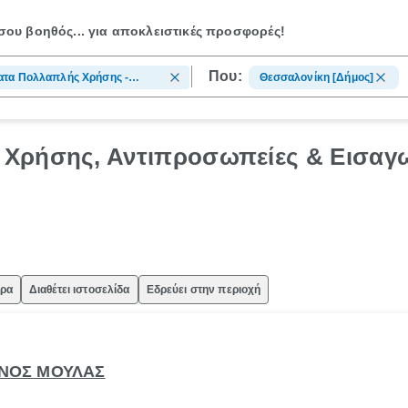
ου βοηθός...
για αποκλειστικές προσφορές!
Που:
ατα Πολλαπλής Χρήσης -
Θεσσαλονίκη [Δήμος]
ροσωπείες - Εισαγωγείς
Χρήσης, Αντιπροσωπείες & Εισαγω
ώρα
Διαθέτει ιστοσελίδα
Εδρεύει στην περιοχή
ΙΝΟΣ ΜΟΥΛΑΣ