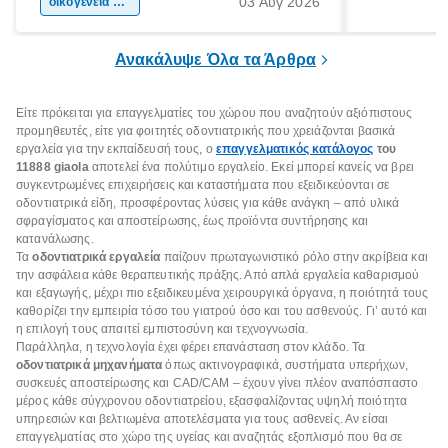
03 Αύγ 2026
χώρας. Είτε πρόκειται για λίγες μέρες
οικογένεια & παιδί
πληροφορίες 
ξεγνοιασιάς είτε για μια σύντομη εξόρμηση.
καθώς μπορε
επιμένει για
Ανακάλυψε Όλα τα Άρθρα
Είτε πρόκειται για επαγγελματίες του χώρου που αναζητούν αξιόπιστους
προμηθευτές, είτε για φοιτητές οδοντιατρικής που χρειάζονται βασικά
εργαλεία για την εκπαίδευσή τους, ο
επαγγελματικός κατάλογος
του
11888
giaola
αποτελεί ένα πολύτιμο εργαλείο. Εκεί μπορεί κανείς να βρει
συγκεντρωμένες επιχειρήσεις και καταστήματα που εξειδικεύονται σε
οδοντιατρικά είδη, προσφέροντας λύσεις για κάθε ανάγκη – από υλικά
σφραγίσματος και αποστείρωσης, έως προϊόντα συντήρησης και
κατανάλωσης.
Τα
οδοντιατρικά εργαλεία
παίζουν πρωταγωνιστικό ρόλο στην ακρίβεια και
την ασφάλεια κάθε θεραπευτικής πράξης. Από απλά εργαλεία καθαρισμού
και εξαγωγής, μέχρι πιο εξειδικευμένα χειρουργικά όργανα, η ποιότητά τους
καθορίζει την εμπειρία τόσο του γιατρού όσο και του ασθενούς. Γι’ αυτό και
η επιλογή τους απαιτεί εμπιστοσύνη και τεχνογνωσία.
Παράλληλα, η τεχνολογία έχει φέρει επανάσταση στον κλάδο. Τα
οδοντιατρικά μηχανήματα
όπως ακτινογραφικά, συστήματα υπερήχων,
συσκευές αποστείρωσης και CAD/CAM – έχουν γίνει πλέον αναπόσπαστο
μέρος κάθε σύγχρονου οδοντιατρείου, εξασφαλίζοντας υψηλή ποιότητα
υπηρεσιών και βελτιωμένα αποτελέσματα για τους ασθενείς. Αν είσαι
επαγγελματίας στο χώρο της υγείας και αναζητάς εξοπλισμό που θα σε