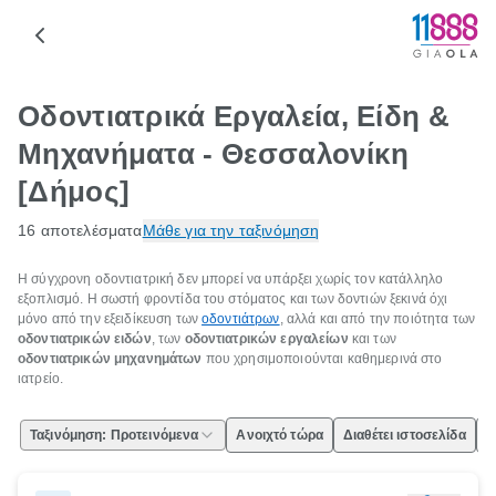
Οδοντιατρικά Εργαλεία, Είδη &
Μηχανήματα - Θεσσαλονίκη
[Δήμος]
16 αποτελέσματα
Μάθε για την ταξινόμηση
Η σύγχρονη οδοντιατρική δεν μπορεί να υπάρξει χωρίς τον κατάλληλο
εξοπλισμό. Η σωστή φροντίδα του στόματος και των δοντιών ξεκινά όχι
μόνο από την εξειδίκευση των
οδοντιάτρων
, αλλά και από την ποιότητα των
οδοντιατρικών ειδών
, των
οδοντιατρικών εργαλείων
και των
οδοντιατρικών μηχανημάτων
που χρησιμοποιούνται καθημερινά στο
ιατρείο.
Ταξινόμηση: Προτεινόμενα
Ανοιχτό τώρα
Διαθέτει ιστοσελίδα
Ε