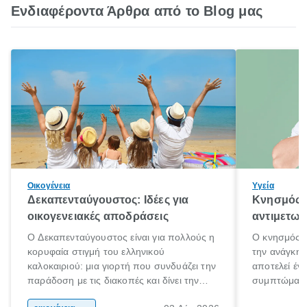
Ενδιαφέροντα Άρθρα από το Blog μας
Οικογένεια
Υγεία
Δεκαπενταύγουστος: Ιδέες για
Κνησμός: 
οικογενειακές αποδράσεις
αντιμετωπ
Ο Δεκαπενταύγουστος είναι για πολλούς η
Ο κνησμός ε
κορυφαία στιγμή του ελληνικού
την ανάγκη 
καλοκαιριού: μια γιορτή που συνδυάζει την
αποτελεί έν
παράδοση με τις διακοπές και δίνει την
συμπτώματα
αφορμή για ταξίδια σε κάθε γωνιά της
άνθρωποι κά