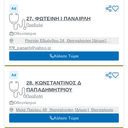
Ad
27. ΦΩΤΕΙΝΗ Ι ΠΑΝΑΙΡΛΗ
Προβολή
Οδοντίατροι
Ροστάν Εδμόνδου 24, Θεσσαλονίκη [Δήμος],
Θεσσαλονίκη, 54641
f_panairli@yahoo.gr
Κάλεσε Τώρα
Ad
28. ΚΩΝΣΤΑΝΤΙΝΟΣ Δ
ΠΑΠΑΔΗΜΗΤΡΙΟΥ
Προβολή
Οδοντίατροι
Μελά Παύλου 48, Θεσσαλονίκη [Δήμος], Θεσσαλονίκη,
54622
Κάλεσε Τώρα