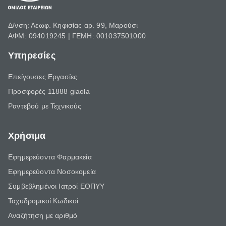
Δ/νση: Λεωφ. Κηφισίας αρ. 99, Μαρούσι
ΑΦΜ: 094019245 | ΓΕΜΗ: 001037501000
Υπηρεσίες
Επείγουσες Εργασίες
Προσφορές 11888 giaola
Ραντεβού με Τεχνικούς
Χρήσιμα
Εφημερεύοντα Φαρμακεία
Εφημερεύοντα Νοσοκομεία
Συμβεβλημένοι Ιατροί ΕΟΠΥΥ
Ταχυδρομικοί Κωδικοί
Αναζήτηση με αριθμό