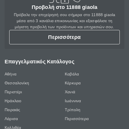
Προβολή στο 11888 giaola
Πρόβαλε την επιχείρησή σου σήμερα στο 11888 giaola
μέσα από 3 κανάλια επικοινωνίας και εξασφάλισε τη
μέγιστη προβολή των προϊόντων και υπηρεσιών σου.
Περισσότερα
Επαγγελματικός Κατάλογος
Αθήνα
Καβάλα
Θεσσαλονίκη
Κέρκυρα
Περιστέρι
Χανιά
Ηράκλειο
Ιωάννινα
Πειραιάς
Τρίπολη
Λάρισα
Περισσότερα
Καλλιθέα