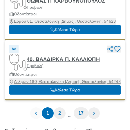
ΘΩΜΑΣ Π ΚΑΡΒΟΥΝΟΠΟΥΛΟΣ
Προβολή
Οδοντίατροι
Ερμού 61, Θεσσαλονίκη [Δήμος], Θεσσαλονίκη, 54623
Κάλεσε Τώρα
Ad
40. ΒΑΛΔΙΡΚΑ Π. ΚΑΛΛΙΟΠΗ
Προβολή
Οδοντίατροι
Δελφών 180, Θεσσαλονίκη [Δήμος], Θεσσαλονίκη, 54248
Κάλεσε Τώρα
1
2
17
...