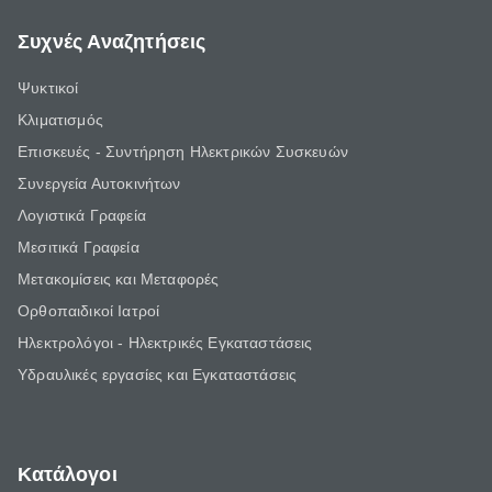
Συχνές Αναζητήσεις
Ψυκτικοί
Κλιματισμός
Επισκευές - Συντήρηση Ηλεκτρικών Συσκευών
Συνεργεία Αυτοκινήτων
Λογιστικά Γραφεία
Μεσιτικά Γραφεία
Μετακομίσεις και Μεταφορές
Ορθοπαιδικοί Ιατροί
Ηλεκτρολόγοι - Ηλεκτρικές Εγκαταστάσεις
Υδραυλικές εργασίες και Εγκαταστάσεις
Κατάλογοι