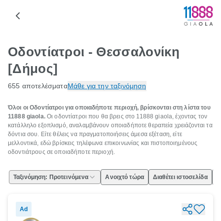
Οδοντίατροι - Θεσσαλονίκη
[Δήμος]
655 αποτελέσματα
Μάθε για την ταξινόμηση
Όλοι οι Οδοντίατροι για οποιαδήποτε περιοχή, βρίσκονται στη λίστα του
11888 giaola.
Οι οδοντίατροι που θα βρεις στο 11888 giaola, έχοντας τον
κατάλληλο εξοπλισμό, αναλαμβάνουν οποιαδήποτε θεραπεία χρειάζονται τα
δόντια σου. Είτε θέλεις να πραγματοποιήσεις άμεσα εξέταση, είτε
μελλοντικά, εδώ βρίσκεις τηλέφωνα επικοινωνίας και πιστοποιημένους
οδοντιάτρους σε οποιαδήποτε περιοχή.
Ταξινόμηση: Προτεινόμενα
Ανοιχτό τώρα
Διαθέτει ιστοσελίδα
Ε
Ad