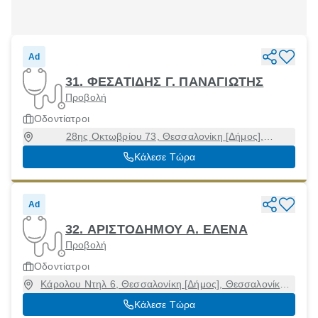
Ad
31. ΦΕΣΑΤΙΔΗΣ Γ. ΠΑΝΑΓΙΩΤΗΣ
Προβολή
Οδοντίατροι
28ης Οκτωβρίου 73, Θεσσαλονίκη [Δήμος],
Θεσσαλονίκη, 54642
Κάλεσε Τώρα
Ad
32. ΑΡΙΣΤΟΔΗΜΟΥ Α. ΕΛΕΝΑ
Προβολή
Οδοντίατροι
Κάρολου Ντηλ 6, Θεσσαλονίκη [Δήμος], Θεσσαλονίκη,
54623
Κάλεσε Τώρα