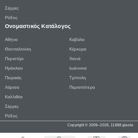
Σέρρες
Ρόδος
Ονομαστικός Κατάλογος
Αθήνα
Καβάλα
Θεσσαλονίκη
Κέρκυρα
Περιστέρι
Χανιά
Ηράκλειο
Ιωάννινα
Πειραιάς
Τρίπολη
Λάρισα
Περισσότερα
Καλλιθέα
Σέρρες
Ρόδος
Copyright © 2009–2026, 11888 giaola