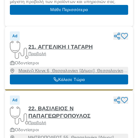
μέγιστη προβολή των προϊόντων και υπηρεσιών σας.
Μάθε Περισσότερα
Ad
21. ΑΓΓΕΛΙΚΗ Ι ΤΑΓΑΡΗ
Προβολή
Οδοντίατροι
Μακένζι Κίνγκ 6, Θεσσαλονίκη [Δήμος], Θεσσαλονίκη,
54622
Κάλεσε Τώρα
Ad
22. ΒΑΣΙΛΕΙΟΣ Ν
ΠΑΠΑΓΕΩΡΓΟΠΟΥΛΟΣ
Προβολή
Οδοντίατροι
ΜΗΤΡΟΠΟΛΕΩΣ 55, Θεσσαλονίκη [Δήμος],