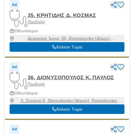
Ad
35. ΚΡΗΤΙΔΗΣ Δ. ΚΟΣΜΑΣ
Προβολή
Οδοντίατροι
Δραγούμη Ίωνος 39, Θεσσαλονίκη [Δήμος],
Θεσσαλονίκη, 54624
Κάλεσε Τώρα
Ad
36. ΔΙΟΝΥΣΟΠΟΥΛΟΣ Κ. ΠΑΥΛΟΣ
Προβολή
Οδοντίατροι
Λ. Στρατού 6, Θεσσαλονίκη [Δήμος], Θεσσαλονίκη,
54640
Κάλεσε Τώρα
Ad