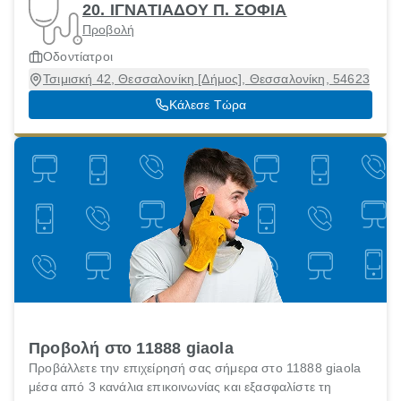
20. ΙΓΝΑΤΙΑΔΟΥ Π. ΣΟΦΙΑ
Προβολή
Οδοντίατροι
Τσιμισκή 42, Θεσσαλονίκη [Δήμος], Θεσσαλονίκη, 54623
Κάλεσε Τώρα
Προβολή στο 11888 giaola
Προβάλλετε την επιχείρησή σας σήμερα στο 11888 giaola
μέσα από 3 κανάλια επικοινωνίας και εξασφαλίστε τη