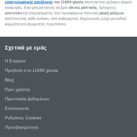
επαγγελματικός κατάλογος
του 11888 giaola
αποτελεί ένα χρήσιμο σημείο
αναφοράς. Εκεί μπορεί κανείς να βρει
οίκους ραπτικής
, έμπειρους
μοντελίστ
και επαγγελματίες που προσφέρουν ποιοτική
ραφή ρούχων
,
καλύπτοντας κάθε ανάγκη, από καθημερινές δημιουργίες μέχρι μοναδικά
κομμάτια για ξεχωριστές περιστάσεις.
Σχετικά με εμάς
Η Εταιρεία
Προβολή στο 11888 giaola
Blog
Όροι χρήσης
Προστασία Δεδομένων
Επικοινωνία
Ρυθμίσεις Cookies
Προσβασιμότητα