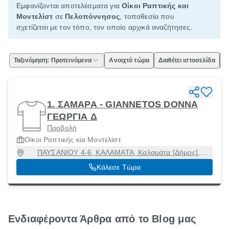
Εμφανίζονται αποτελέσματα για
Οίκοι Ραπτικής και
Μοντελίστ
σε
Πελοπόννησος
, τοποθεσία που
σχετίζεται με τον τόπο, τον οποίο αρχικά αναζήτησες.
Ταξινόμηση: Προτεινόμενα
Ανοιχτό τώρα
Διαθέτει ιστοσελίδα
Ε
1. ΣΑΜΑΡΑ - GIANNETOS DONNA
ΓΕΩΡΓΙΑ Δ
Προβολή
Οίκοι Ραπτικής και Μοντελίστ
ΠΑΥΣΑΝΙΟΥ 4-6, ΚΑΛΑΜΑΤΑ, Καλαμάτα [Δήμος],
Μεσσηνία, 24100
Κάλεσε Τώρα
Ενδιαφέροντα Άρθρα από το Blog μας