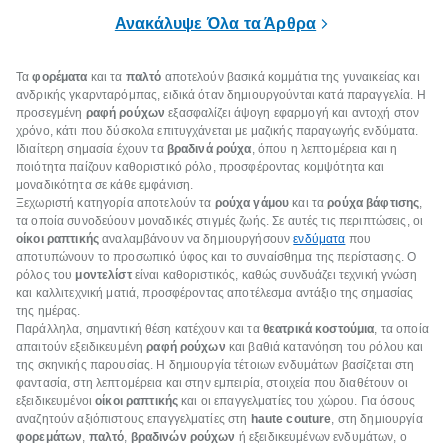
Έχεις βάλει ποτέ πουπουλένιο μπουφάν
Ανακάλυψε Όλα τα Άρθρα
στο πλυντήριο; Μην το κάνεις!
Τα
φορέματα
και τα
παλτό
αποτελούν βασικά κομμάτια της γυναικείας και
ανδρικής γκαρνταρόμπας, ειδικά όταν δημιουργούνται κατά παραγγελία. Η
προσεγμένη
ραφή ρούχων
εξασφαλίζει άψογη εφαρμογή και αντοχή στον
χρόνο, κάτι που δύσκολα επιτυγχάνεται με μαζικής παραγωγής ενδύματα.
Ιδιαίτερη σημασία έχουν τα
βραδινά ρούχα
, όπου η λεπτομέρεια και η
ποιότητα παίζουν καθοριστικό ρόλο, προσφέροντας κομψότητα και
μοναδικότητα σε κάθε εμφάνιση.
Ξεχωριστή κατηγορία αποτελούν τα
ρούχα γάμου
και τα
ρούχα βάφτισης
,
τα οποία συνοδεύουν μοναδικές στιγμές ζωής. Σε αυτές τις περιπτώσεις, οι
οίκοι ραπτικής
αναλαμβάνουν να δημιουργήσουν
ενδύματα
που
αποτυπώνουν το προσωπικό ύφος και το συναίσθημα της περίστασης. Ο
ρόλος του
μοντελίστ
είναι καθοριστικός, καθώς συνδυάζει τεχνική γνώση
και καλλιτεχνική ματιά, προσφέροντας αποτέλεσμα αντάξιο της σημασίας
της ημέρας.
Παράλληλα, σημαντική θέση κατέχουν και τα
θεατρικά κοστούμια
, τα οποία
απαιτούν εξειδικευμένη
ραφή ρούχων
και βαθιά κατανόηση του ρόλου και
της σκηνικής παρουσίας. Η δημιουργία τέτοιων ενδυμάτων βασίζεται στη
φαντασία, στη λεπτομέρεια και στην εμπειρία, στοιχεία που διαθέτουν οι
εξειδικευμένοι
οίκοι ραπτικής
και οι επαγγελματίες του χώρου. Για όσους
αναζητούν αξιόπιστους επαγγελματίες στη
haute couture
, στη δημιουργία
φορεμάτων
,
παλτό
,
βραδινών ρούχων
ή εξειδικευμένων ενδυμάτων, ο