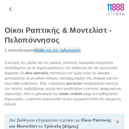
Οίκοι Ραπτικής & Μοντελίστ -
Πελοπόννησος
1 αποτελέσματα
Μάθε για την ταξινόμηση
Ο κόσμος της μόδας και της υψηλής ραπτικής παραμένει διαχρονικά
συνδεδεμένος με τη δημιουργικότητα, την αισθητική και την προσωπική
έκφραση. Οι
οίκοι ραπτικής
αποτελούν τον χώρο όπου το ύφασμα
μετατρέπεται σε μοναδικό ένδυμα, προσαρμοσμένο στις ανάγκες και στο
στυλ κάθε ανθρώπου. Εκεί, ο έμπειρος
μοντελίστ
συνεργάζεται στενά με
τον πελάτη, σχεδιάζοντας ρούχα που συνδυάζουν ποιότητα, εφαρμογή και
χαρακτήρα. Από τη φιλοσοφία της
haute couture
μέχρι πιο καθημερινές
δημιουργίες, η ραπτική εξακολουθεί να έχει ξεχωριστή θέση στη σύγχρονη
ένδυση.
Δεν βρέθηκαν επιχειρήσεις σχετικές με
Οίκοι Ραπτικής
και Μοντελίστ
σε
Τρίπολη [Δήμος]
.