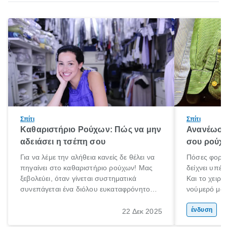
Σπίτι
Σπίτι
Καθαριστήριο Ρούχων: Πώς να μην
Ανανέωση
αδειάσει η τσέπη σου
σου ρούχα
Για να λέμε την αλήθεια κανείς δε θέλει να
Πόσες φορές
πηγαίνει στο καθαριστήριο ρούχων! Μας
δείχνει υπέρ
ξεβολεύει, όταν γίνεται συστηματικά
Και το χειρό
συνεπάγεται ένα διόλου ευκαταφρόνητο
νούμερό μας
κόστος, ενώ όταν το αποφεύγουμε
μετανιώσει 
δυστυχώς τα αποτελέσματα στα ρούχα ή
που φορούσ
ένδυση
22 Δεκ 2025
τα πανωφόρια μας είναι καταστροφικά.
μόδα»;