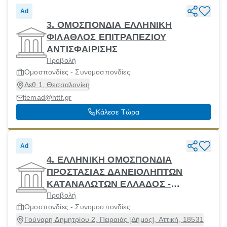
Ad
3. ΟΜΟΣΠΟΝΔΙΑ ΕΛΛΗΝΙΚΗ
ΦΙΛΑΘΛΟΣ ΕΠΙΤΡΑΠΕΖΙΟΥ
ΑΝΤΙΣΦΑΙΡΙΣΗΣ
Προβολή
Ομοσπονδίες - Συνομοσπονδίες
Δεθ 1, Θεσσαλονίκη
temad@httf.gr
Κάλεσε Τώρα
Ad
4. ΕΛΛΗΝΙΚΗ ΟΜΟΣΠΟΝΔΙΑ
ΠΡΟΣΤΑΣΙΑΣ ΔΑΝΕΙΟΛΗΠΤΩΝ
ΚΑΤΑΝΑΛΩΤΩΝ ΕΛΛΑΔΟΣ -
Προβολή
ΚΡΗΤΙΚΟΣ Σ. ΕΥΑΓΓΕΛΟΣ
Ομοσπονδίες - Συνομοσπονδίες
ΠΡΟΕΔΡΟΣ ΔΑΝΕΙΟΛΗΠΤΩΝ
Γούναρη Δημητρίου 2, Πειραιάς [Δήμος], Αττική, 18531