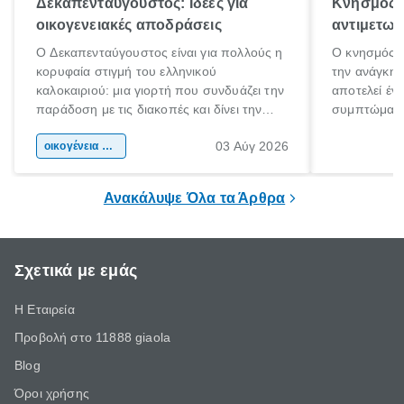
Δεκαπενταύγουστος: Ιδέες για
Κνησμός: 
οικογενειακές αποδράσεις
αντιμετωπ
Ο Δεκαπενταύγουστος είναι για πολλούς η
Ο κνησμός ε
κορυφαία στιγμή του ελληνικού
την ανάγκη 
καλοκαιριού: μια γιορτή που συνδυάζει την
αποτελεί έν
παράδοση με τις διακοπές και δίνει την
συμπτώματα
αφορμή για ταξίδια σε κάθε γωνιά της
άνθρωποι κά
03 Αύγ 2026
χώρας. Είτε πρόκειται για λίγες μέρες
οικογένεια & παιδί
πληροφορίες 
ξεγνοιασιάς είτε για μια σύντομη εξόρμηση.
καθώς μπορε
επιμένει για
Ανακάλυψε Όλα τα Άρθρα
Σχετικά με εμάς
Η Εταιρεία
Προβολή στο 11888 giaola
Blog
Όροι χρήσης