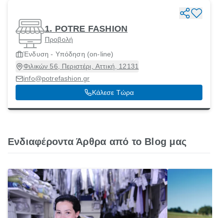
1. POTRE FASHION
Προβολή
Ένδυση - Υπόδηση (on-line)
Φιλικών 56, Περιστέρι, Αττική, 12131
info@potrefashion.gr
Κάλεσε Τώρα
Ενδιαφέροντα Άρθρα από το Blog μας