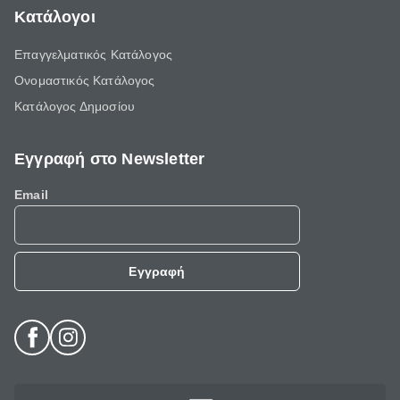
Κατάλογοι
Επαγγελματικός Κατάλογος
Ονομαστικός Κατάλογος
Κατάλογος Δημοσίου
Εγγραφή στο Newsletter
Email
Εγγραφή