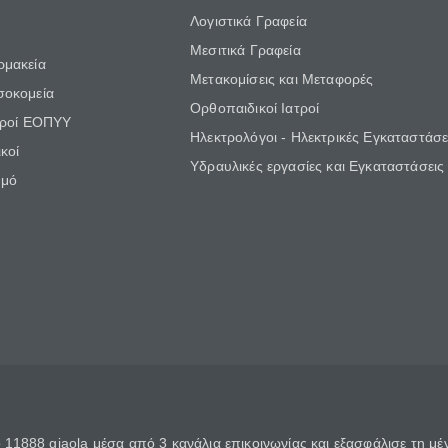
Λογιστικά Γραφεία
Μεσιτικά Γραφεία
ρμακεία
Μετακομίσεις και Μεταφορές
σοκομεία
Ορθοπαιδικοί Ιατροί
τροί ΕΟΠΥΥ
Ηλεκτρολόγοι - Ηλεκτρικές Εγκαταστάσε
κοί
Υδραυλικές εργασίες και Εγκαταστάσεις
θμό
11888 giaola μέσα από 3 κανάλια επικοινωνίας και εξασφάλισε τη μ