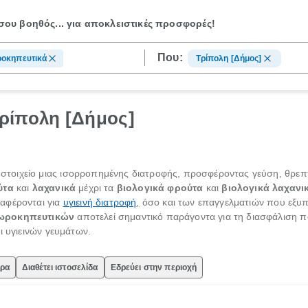
ου βοηθός...
για αποκλειστικές προσφορές!
Που:
οκηπευτικά
Τρίπολη [Δήμος]
ρίπολη [Δήμος]
τοιχείο μιας ισορροπημένης διατροφής, προσφέροντας γεύση, θρεπτι
ύτα
και
λαχανικά
μέχρι τα
βιολογικά φρούτα
και
βιολογικά λαχανι
αφέρονται για
υγιεινή διατροφή
,
όσο και των επαγγελματιών που εξυ
ωροκηπευτικών
αποτελεί σημαντικό παράγοντα για τη διασφάλιση π
ι υγιεινών γευμάτων.
ώρα
Διαθέτει ιστοσελίδα
Εδρεύει στην περιοχή