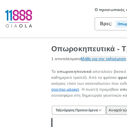
Ο προσωπικός σ
Βρες:
Οπωρ
Οπωροκηπευτικά - Τ
1 αποτελέσματα
Μάθε για την ταξινόμηση
Τα
οπωροκηπευτικά
αποτελούν βασικό σ
καθημερινό τραπέζι. Από τα φρέσκα
φρο
ανάγκες τόσο των καταναλωτών που ενδι
σούπερ μάρκετ
. Η σωστή προμήθεια
οπ
συνεισφέρει στη δημιουργία γευστικών κα
Ταξινόμηση:
Προτεινόμενα
Ανοιχτό τ