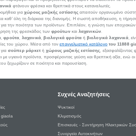
ανικά
φτάνουν φρέσκα και θρεπτικά στους καταναλωτές.
ρομήθεια για
χώρους μαζικής εστίασης
απαιτούν οργανωμένο σύστημ
 καθ’ όλη τη διάρκεια της διανομής. Η σωστή αποθήκευση, η τήρηση 
ς για την ποιότητα των προϊόντων. Επιπλέον, η γνώση των εποχιακώ
τήρηση της φρεσκάδας των
φρούτων
και
λαχανικών
.
ά
,
φρούτα
,
λαχανικά
,
βιολογικά φρούτα
ή
βιολογικά λαχανικά
, ε
τίες του χώρου. Μέσα από τον
επαγγελματικό κατάλογο
του 11888 gi
 για
σούπερ μάρκετ
ή
χώρους μαζικής εστίασης
, εξασφαλίζοντας 
ι με υγιεινά προϊόντα, προσφέροντας γεύση και θρεπτική αξία, ενώ ο
που ξεχωρίζουν σε ποιότητα και παρουσίαση.
Συχνές Αναζητήσεις
ίες
Ψυκτικοί
giaola
Κλιματισμός
κούς
Επισκευές - Συντήρηση Ηλεκτρικών Συ
Συνεργεία Αυτοκινήτων