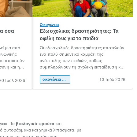
Οικογένεια
λα όσα
Εξωσχολικές δραστηριότητες: Τα
οφέλη τους για τα παιδιά
εί μία από
Οι εξωσχολικές δραστηριότητες αποτελούν
οινωνικής
ένα πολύ σημαντικό κομμάτι της
που αποκτούν
ανάπτυξης των παιδιών, καθώς
σύνη και η
συμπληρώνουν τη σχολική εκπαίδευση και
ιδιαίτερα
συμβάλλουν ουσιαστικά στη διαμόρφωση
13 Ιούλ 2026
κάθε
της προσωπικότητας, της κοινωνικότητας
οικογένεια & παιδί
20 Ιούλ 2026
ται από
και των δεξιοτήτων τους. Δεν είναι απλώς
ώσεις.
ένας τρόπος για να περνάει το παιδί τον
ελεύθερο χρόνο του.
γεια. Τα
βιολογικά φρούτα
και
ό φυτοφάρμακα και χημικά λιπάσματα, με
τα τους σε άριστη κατάσταση,