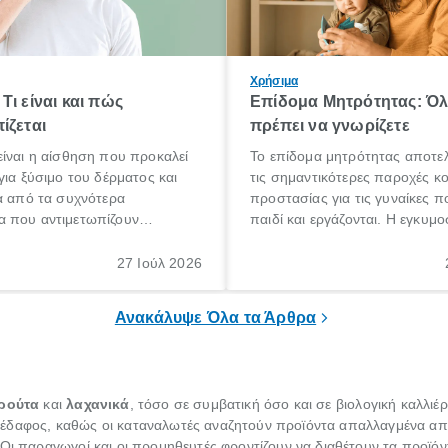
Χρήσιμα
Τι είναι και πώς
Επίδομα Μητρότητας: Ό
ίζεται
πρέπει να γνωρίζετε
ίναι η αίσθηση που προκαλεί
Το επίδομα μητρότητας αποτελ
για ξύσιμο του δέρματος και
τις σημαντικότερες παροχές κ
α από τα συχνότερα
προστασίας για τις γυναίκες 
 που αντιμετωπίζουν
παιδί και εργάζονται. Η εγκυμο
θε ηλικίας. Πολλοί αναζητούν
γέννηση ενός παιδιού είναι μια 
 για το «κνησμός τι είναι»,
σημαντική περίοδος στη ζωή 
27 Ιούλ 2026
ί να εμφανιστεί ξαφνικά ή να
οικογένειας, η οποία συνοδεύε
α μεγάλο χρονικό διάστημα.
αυξημένες ανάγκες και υποχρε
Ανακάλυψε Όλα τα Άρθρα
ρούτα
και
λαχανικά
, τόσο σε συμβατική όσο και σε βιολογική καλλιέρ
έδαφος, καθώς οι καταναλωτές αναζητούν προϊόντα απαλλαγμένα απ
 Οι παραγωγοί και οι προμηθευτές φροντίζουν να διαθέτουν τα προϊόν