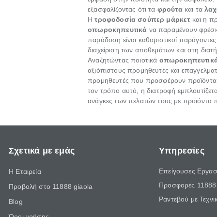
εξασφαλίζοντας ότι τα
φρούτα
και τα
λαχ
Η
τροφοδοσία σούπερ μάρκετ
και η π
οπωροκηπευτικά
να παραμένουν φρέσκα
παράδοση είναι καθοριστικοί παράγοντε
διαχείριση των αποθεμάτων και στη δια
Αναζητώντας ποιοτικά
οπωροκηπευτικ
αξιόπιστους προμηθευτές και επαγγελμα
προμηθευτές που προσφέρουν προϊόντα
τον τρόπο αυτό, η διατροφή εμπλουτίζετα
ανάγκες των πελατών τους με προϊόντα 
Σχετικά με εμάς
Υπηρεσίες
Επείγουσες Εργασ
Η Εταιρεία
Προσφορές 11888 
Προβολή στο 11888 giaola
Ραντεβού με Τεχνι
Blog
Όροι χρήσης