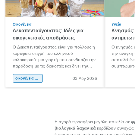
Οικογένεια
Υγεία
Δεκαπενταύγουστος: Ιδέες για
Κνησμός: 
οικογενειακές αποδράσεις
αντιμετωπ
Ο Δεκαπενταύγουστος είναι για πολλούς η
Ο κνησμός ε
κορυφαία στιγμή του ελληνικού
την ανάγκη 
καλοκαιριού: μια γιορτή που συνδυάζει την
αποτελεί έν
παράδοση με τις διακοπές και δίνει την
συμπτώματα
αφορμή για ταξίδια σε κάθε γωνιά της
άνθρωποι κά
03 Αύγ 2026
χώρας. Είτε πρόκειται για λίγες μέρες
οικογένεια & παιδί
πληροφορίες
ξεγνοιασιάς είτε για μια σύντομη εξόρμηση.
καθώς μπορε
επιμένει γι
Η αγορά προσφέρει μεγάλη ποικιλία σε
φ
βιολογικά λαχανικά
κερδίζουν συνεχώς 
έμφαση στην ποιότητα και την ασφάλεια.