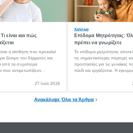
Χρήσιμα
Τι είναι και πώς
Επίδομα Μητρότητας: Ό
ίζεται
πρέπει να γνωρίζετε
ίναι η αίσθηση που προκαλεί
Το επίδομα μητρότητας αποτελ
για ξύσιμο του δέρματος και
τις σημαντικότερες παροχές κ
α από τα συχνότερα
προστασίας για τις γυναίκες 
 που αντιμετωπίζουν
παιδί και εργάζονται. Η εγκυμο
θε ηλικίας. Πολλοί αναζητούν
γέννηση ενός παιδιού είναι μια 
 για το «κνησμός τι είναι»,
σημαντική περίοδος στη ζωή 
27 Ιούλ 2026
ί να εμφανιστεί ξαφνικά ή να
οικογένειας, η οποία συνοδεύε
α μεγάλο χρονικό διάστημα.
αυξημένες ανάγκες και υποχρε
Ανακάλυψε Όλα τα Άρθρα