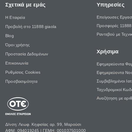
Σχετικά με εμάς
Υπηρεσίες
Επείγουσες Εργασ
Η Εταιρεία
Προσφορές 11888 
Προβολή στο 11888 giaola
Ραντεβού με Τεχνι
Blog
Όροι χρήσης
Χρήσιμα
Προστασία Δεδομένων
Επικοινωνία
Εφημερεύοντα Φα
Ρυθμίσεις Cookies
Εφημερεύοντα Νο
Συμβεβλημένοι Ια
Προσβασιμότητα
Ταχυδρομικοί Κωδι
Αναζήτηση με αρι
Δ/νση: Λεωφ. Κηφισίας αρ. 99, Μαρούσι
ΑΦΜ: 094019245 | ΓΕΜΗ: 001037501000