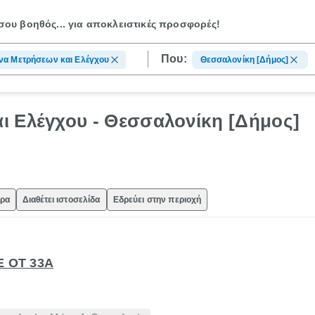
ου βοηθός...
για αποκλειστικές προσφορές!
Που:
να Μετρήσεων και Ελέγχου
Θεσσαλονίκη [Δήμος]
ι Ελέγχου - Θεσσαλονίκη [Δήμος]
ώρα
Διαθέτει ιστοσελίδα
Εδρεύει στην περιοχή
Ε ΟΤ 33Α