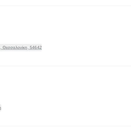
], Θεσσαλονίκη, 54642
η