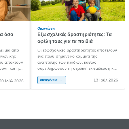
Οικογένεια
λα όσα
Εξωσχολικές δραστηριότητες: Τα
οφέλη τους για τα παιδιά
εί μία από
Οι εξωσχολικές δραστηριότητες αποτελούν
οινωνικής
ένα πολύ σημαντικό κομμάτι της
που αποκτούν
ανάπτυξης των παιδιών, καθώς
σύνη και η
συμπληρώνουν τη σχολική εκπαίδευση και
ιδιαίτερα
συμβάλλουν ουσιαστικά στη διαμόρφωση
13 Ιούλ 2026
κάθε
της προσωπικότητας, της κοινωνικότητας
οικογένεια & παιδί
20 Ιούλ 2026
ται από
και των δεξιοτήτων τους. Δεν είναι απλώς
ώσεις.
ένας τρόπος για να περνάει το παιδί τον
ελεύθερο χρόνο του.