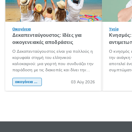
Οικογένεια
Υγεία
Δεκαπενταύγουστος: Ιδέες για
Κνησμός: 
οικογενειακές αποδράσεις
αντιμετωπ
Ο Δεκαπενταύγουστος είναι για πολλούς η
Ο κνησμός ε
κορυφαία στιγμή του ελληνικού
την ανάγκη 
καλοκαιριού: μια γιορτή που συνδυάζει την
αποτελεί έν
παράδοση με τις διακοπές και δίνει την
συμπτώματα
αφορμή για ταξίδια σε κάθε γωνιά της
άνθρωποι κά
03 Αύγ 2026
χώρας. Είτε πρόκειται για λίγες μέρες
οικογένεια & παιδί
πληροφορίες
ξεγνοιασιάς είτε για μια σύντομη εξόρμηση.
καθώς μπορε
επιμένει γι