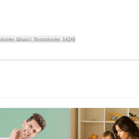
αλονίκη [Δήμος], Θεσσαλονίκη, 54248