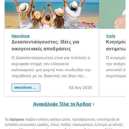
Οικογένεια
Υγεία
Δεκαπενταύγουστος: Ιδέες για
Κνησμός: 
οικογενειακές αποδράσεις
αντιμετωπ
Ο Δεκαπενταύγουστος είναι για πολλούς η
Ο κνησμός ε
κορυφαία στιγμή του ελληνικού
την ανάγκη 
καλοκαιριού: μια γιορτή που συνδυάζει την
αποτελεί έν
παράδοση με τις διακοπές και δίνει την
συμπτώματα
αφορμή για ταξίδια σε κάθε γωνιά της
άνθρωποι κά
03 Αύγ 2026
χώρας. Είτε πρόκειται για λίγες μέρες
οικογένεια & παιδί
πληροφορίες 
ξεγνοιασιάς είτε για μια σύντομη εξόρμηση.
καθώς μπορε
επιμένει για
Ανακάλυψε Όλα τα Άρθρα
Τα
ιδρύματα
παίζουν επίσης κρίσιμο ρόλο, προσφέροντας υποστήριξη σε
ευπαθείς κοινωνικές ομάδες, όπως παιδιά, ηλικιωμένους ή άτομα με ειδικές