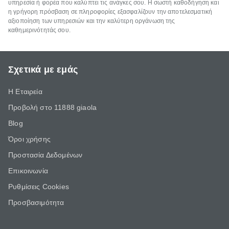
υπηρεσία ή φορέα που καλύπτει τις ανάγκες σου. Η σωστή καθοδήγηση και
η γρήγορη πρόσβαση σε πληροφορίες εξασφαλίζουν την αποτελεσματική
αξιοποίηση των υπηρεσιών και την καλύτερη οργάνωση της
καθημερινότητάς σου.
Σχετικά με εμάς
Η Εταιρεία
Προβολή στο 11888 giaola
Blog
Όροι χρήσης
Προστασία Δεδομένων
Επικοινωνία
Ρυθμίσεις Cookies
Προσβασιμότητα