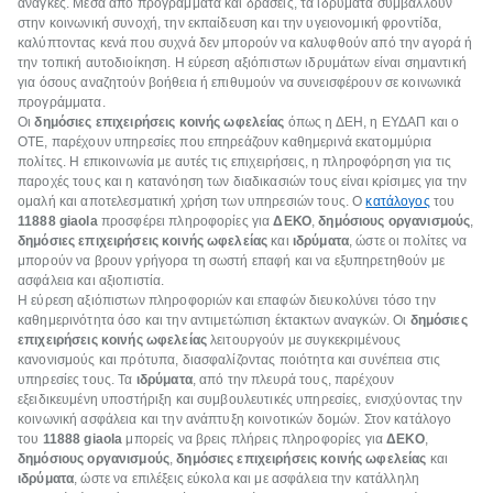
ανάγκες. Μέσα από προγράμματα και δράσεις, τα ιδρύματα συμβάλλουν
στην κοινωνική συνοχή, την εκπαίδευση και την υγειονομική φροντίδα,
καλύπτοντας κενά που συχνά δεν μπορούν να καλυφθούν από την αγορά ή
την τοπική αυτοδιοίκηση. Η εύρεση αξιόπιστων ιδρυμάτων είναι σημαντική
για όσους αναζητούν βοήθεια ή επιθυμούν να συνεισφέρουν σε κοινωνικά
προγράμματα.
Οι
δημόσιες επιχειρήσεις κοινής ωφελείας
όπως η ΔΕΗ, η ΕΥΔΑΠ και ο
ΟΤΕ, παρέχουν υπηρεσίες που επηρεάζουν καθημερινά εκατομμύρια
πολίτες. Η επικοινωνία με αυτές τις επιχειρήσεις, η πληροφόρηση για τις
παροχές τους και η κατανόηση των διαδικασιών τους είναι κρίσιμες για την
ομαλή και αποτελεσματική χρήση των υπηρεσιών τους. Ο
κατάλογος
του
11888
giaola
προσφέρει πληροφορίες για
ΔΕΚΟ
,
δημόσιους οργανισμούς
,
δημόσιες επιχειρήσεις κοινής ωφελείας
και
ιδρύματα
, ώστε οι πολίτες να
μπορούν να βρουν γρήγορα τη σωστή επαφή και να εξυπηρετηθούν με
ασφάλεια και αξιοπιστία.
Η εύρεση αξιόπιστων πληροφοριών και επαφών διευκολύνει τόσο την
καθημερινότητα όσο και την αντιμετώπιση έκτακτων αναγκών. Οι
δημόσιες
επιχειρήσεις κοινής ωφελείας
λειτουργούν με συγκεκριμένους
κανονισμούς και πρότυπα, διασφαλίζοντας ποιότητα και συνέπεια στις
υπηρεσίες τους. Τα
ιδρύματα
, από την πλευρά τους, παρέχουν
εξειδικευμένη υποστήριξη και συμβουλευτικές υπηρεσίες, ενισχύοντας την
κοινωνική ασφάλεια και την ανάπτυξη κοινοτικών δομών. Στον κατάλογο
του
11888
giaola
μπορείς να βρεις πλήρεις πληροφορίες για
ΔΕΚΟ
,
δημόσιους οργανισμούς
,
δημόσιες επιχειρήσεις κοινής ωφελείας
και
ιδρύματα
, ώστε να επιλέξεις εύκολα και με ασφάλεια την κατάλληλη