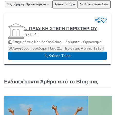
Ταξινόμηση: Προτεινόμενα
Ανοιχτό τώρα
Διαθέτει ιστοσελίδα
Ε
1. ΠΑΙΔΙΚΗ ΣΤΕΓΗ ΠΕΡΙΣΤΕΡΙΟΥ
Προβολή
Επιχειρήσεις Κοινής Ωφελείας - Ιδρύματα - Οργανισμοί
Λεωφόρος Τσαλδάρη Παν. 21, Περιστέρι, Αττική, 12134
Κάλεσε Τώρα
Ενδιαφέροντα Άρθρα από το Blog μας