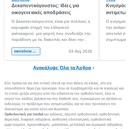
Δεκαπενταύγουστος: Ιδέες για
Κνησμός: 
οικογενειακές αποδράσεις
αντιμετωπ
Ο Δεκαπενταύγουστος είναι για πολλούς η
Ο κνησμός ε
κορυφαία στιγμή του ελληνικού
την ανάγκη 
καλοκαιριού: μια γιορτή που συνδυάζει την
αποτελεί έν
παράδοση με τις διακοπές και δίνει την
συμπτώματα
αφορμή για ταξίδια σε κάθε γωνιά της
άνθρωποι κά
03 Αύγ 2026
χώρας. Είτε πρόκειται για λίγες μέρες
οικογένεια & παιδί
πληροφορίες 
ξεγνοιασιάς είτε για μια σύντομη εξόρμηση.
καθώς μπορε
επιμένει για
Ανακάλυψε Όλα τα Άρθρα
Είτε πρόκειται για ένα τυπικό check up που θέλεις να κάνεις, είτε για
οποιοδήποτε θέμα έχει προκύψει, που σε προβληματίζει και σε ανησυχεί και
το οποίο χρήζει ελέγχου από την ειδικότητα του ορθοδοντικού, όλοι οι
ιατροί του κλάδου βρίσκονται στη διάθεσή σου, προκειμένου να εξετάσουν
ενδελεχώς το πρόβλημα που αντιμετωπίζεις και να σου προτείνουν την
ιδανικότερη για εσένα λύση και θεραπεία.
Ορθοδοντική για παιδιά
και ενήλικες, αόρατη ορθοδοντική, ορθοδοντική
θεραπεία, διαφανή σιδεράκια, αισθητική οδοντιατρική, ορθοδοντικά
εμφυτεύματα, προγναθισμός, μασελάκια, μεταλλικά και κεραμικά σιδεράκια,