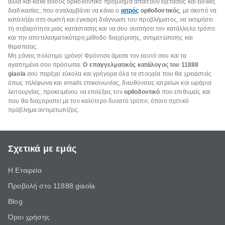
αλλά και κάθε είδους ορθοδοντικό πρόβλημα απαιτούν εξετάσεις και ειδικές
διαδικασίες, που αναλαμβάνει να κάνει ο
ιατρός
ορθοδοντικός
, με σκοπό να
καταλήξει στη σωστή και έγκαιρη διάγνωση του προβλήματος, να εκτιμήσει
τη σοβαρότητα μιας κατάστασης και να σου συστήσει τον κατάλληλο τρόπο
και την αποτελεσματικότερη μέθοδο διαχείρισης, αντιμετώπισης και
θεραπείας.
Μη χάνεις πολύτιμο χρόνο! Φρόντισε άμεσα τον εαυτό σου και τα
αγαπημένα σου πρόσωπα.
Ο επαγγελματικός κατάλογος του 11888
giaola
σου παρέχει εύκολα και γρήγορα όλα τα στοιχεία που θα χρειαστείς
όπως τηλέφωνα και emails επικοινωνίας, διευθύνσεις ιατρείων και ωράρια
λειτουργίας, προκειμένου να επιλέξεις τον
ορθοδοντικό
που επιθυμείς και
που θα διαχειριστεί με τον καλύτερο δυνατό τρόπο, όποιο σχετικό
πρόβλημα αντιμετωπίζεις.
Σχετικά με εμάς
Η Εταιρεία
Προβολή στο 11888 giaola
Blog
Όροι χρήσης