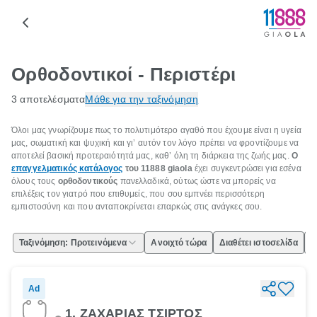
Ορθοδοντικοί - Περιστέρι
3 αποτελέσματα
Μάθε για την ταξινόμηση
Όλοι μας γνωρίζουμε πως το πολυτιμότερο αγαθό που έχουμε είναι η υγεία
μας, σωματική και ψυχική και γι’ αυτόν τον λόγο πρέπει να φροντίζουμε να
αποτελεί βασική προτεραιότητά μας, καθ’ όλη τη διάρκεια της ζωής μας.
Ο
επαγγελματικός κατάλογος
του 11888 giaola
έχει συγκεντρώσει για εσένα
όλους τους
ορθοδοντικούς
πανελλαδικά, ούτως ώστε να μπορείς να
επιλέξεις τον γιατρό που επιθυμείς, που σου εμπνέει περισσότερη
εμπιστοσύνη και που ανταποκρίνεται επαρκώς στις ανάγκες σου.
Ταξινόμηση: Προτεινόμενα
Ανοιχτό τώρα
Διαθέτει ιστοσελίδα
Ε
Ad
1. ΖΑΧΑΡΙΑΣ ΤΣΙΡΤΟΣ