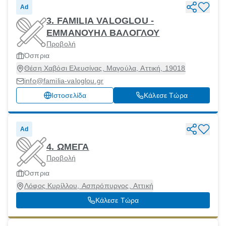
Ad
3. FAMILIA VALOGLOU -
ΕΜΜΑΝΟΥΗΛ ΒΑΛΟΓΛΟΥ
Προβολή
Όσπρια
Θέση Χαβόσι Ελευσίνας, Μαγούλα, Αττική, 19018
info@familia-valoglou.gr
Ιστοσελίδα
Κάλεσε Τώρα
Ad
4. ΩΜΕΓΑ
Προβολή
Όσπρια
Λόφος Κυρίλλου, Ασπρόπυργος, Αττική
Κάλεσε Τώρα