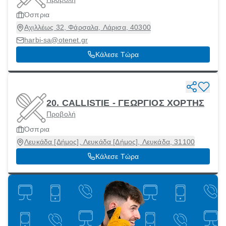
Όσπρια
Αχιλλέως 32, Φάρσαλα, Λάρισα, 40300
harbi-sa@otenet.gr
Κάλεσε Τώρα
20. CALLISTIE - ΓΕΩΡΓΙΟΣ ΧΟΡΤΗΣ
Προβολή
Όσπρια
Λευκάδα [Δήμος], Λευκάδα [Δήμος], Λευκάδα, 31100
Κάλεσε Τώρα