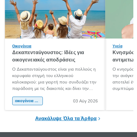
Οικογένεια
Υγεία
Δεκαπενταύγουστος: Ιδέες για
Κνησμός: 
οικογενειακές αποδράσεις
αντιμετωπ
Ο Δεκαπενταύγουστος είναι για πολλούς η
Ο κνησμός ε
κορυφαία στιγμή του ελληνικού
την ανάγκη 
καλοκαιριού: μια γιορτή που συνδυάζει την
αποτελεί έν
παράδοση με τις διακοπές και δίνει την
συμπτώματα
αφορμή για ταξίδια σε κάθε γωνιά της
άνθρωποι κά
03 Αύγ 2026
χώρας. Είτε πρόκειται για λίγες μέρες
οικογένεια & παιδί
πληροφορίες 
ξεγνοιασιάς είτε για μια σύντομη εξόρμηση.
καθώς μπορε
επιμένει για
Ανακάλυψε Όλα τα Άρθρα