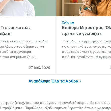
Χρήσιμα
Τι είναι και πώς
Επίδομα Μητρότητας: Ό
ίζεται
πρέπει να γνωρίζετε
ίναι η αίσθηση που προκαλεί
Το επίδομα μητρότητας αποτελ
για ξύσιμο του δέρματος και
τις σημαντικότερες παροχές κ
α από τα συχνότερα
προστασίας για τις γυναίκες 
 που αντιμετωπίζουν
παιδί και εργάζονται. Η εγκυμο
θε ηλικίας. Πολλοί αναζητούν
γέννηση ενός παιδιού είναι μια 
 για το «κνησμός τι είναι»,
σημαντική περίοδος στη ζωή 
27 Ιούλ 2026
ί να εμφανιστεί ξαφνικά ή να
οικογένειας, η οποία συνοδεύε
α μεγάλο χρονικό διάστημα.
αυξημένες ανάγκες και υποχρε
Ανακάλυψε Όλα τα Άρθρα
 σε φυσικές τεχνικές που προάγουν τη συνολική ισορροπία του σώμα
ά προβλήματα. Παράλληλα, εξειδικευμένες θεραπείες όπως η χειροπρα