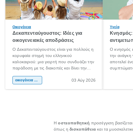
Οικογένεια
Υγεία
Δεκαπενταύγουστος: Ιδέες για
Κνησμός: 
οικογενειακές αποδράσεις
αντιμετωπ
Ο Δεκαπενταύγουστος είναι για πολλούς η
Ο κνησμός ε
κορυφαία στιγμή του ελληνικού
την ανάγκη 
καλοκαιριού: μια γιορτή που συνδυάζει την
αποτελεί έν
παράδοση με τις διακοπές και δίνει την
συμπτώματα
αφορμή για ταξίδια σε κάθε γωνιά της
άνθρωποι κά
03 Αύγ 2026
χώρας. Είτε πρόκειται για λίγες μέρες
οικογένεια & παιδί
πληροφορίες
ξεγνοιασιάς είτε για μια σύντομη εξόρμηση.
καθώς μπορε
επιμένει γι
Η
οστεοπαθητική
προσέγγιση βασίζεται
όπως η
δισκοπάθεια
και τα μυοσκελετικ