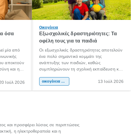
Οικογένεια
λα όσα
Εξωσχολικές δραστηριότητες: Τα
οφέλη τους για τα παιδιά
εί μία από
Οι εξωσχολικές δραστηριότητες αποτελούν
οινωνικής
ένα πολύ σημαντικό κομμάτι της
που αποκτούν
ανάπτυξης των παιδιών, καθώς
σύνη και η
συμπληρώνουν τη σχολική εκπαίδευση και
ιδιαίτερα
συμβάλλουν ουσιαστικά στη διαμόρφωση
13 Ιούλ 2026
κάθε
της προσωπικότητας, της κοινωνικότητας
οικογένεια & παιδί
20 Ιούλ 2026
ται από
και των δεξιοτήτων τους. Δεν είναι απλώς
ώσεις.
ένας τρόπος για να περνάει το παιδί τον
ελεύθερο χρόνο του.
τος και προσφέρει λύσεις σε περιπτώσεις
κτική, η ηλεκτροθεραπεία και η