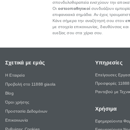
σπονδυλοθεραπεία ενισχύουν την αποκα
Οι
οστεοπαθητικοί
συνδυάζουν εμπειρία
επιφανειακά σημάδια. Αν έχεις τραυματι
Κάνε σήμερα την αναζήτησή σου στον
επ
με στοιχεία επικοινωνίας, διευθύνσεις κα
ευεξίας σου στα χέρια σου.
Σχετικά με εμάς
Υπηρεσίες
Επείγουσες Εργασ
Η Εταιρεία
Προσφορές 11888 
Προβολή στο 11888 giaola
Ραντεβού με Τεχνι
Blog
Όροι χρήσης
Χρήσιμα
Προστασία Δεδομένων
Επικοινωνία
Εφημερεύοντα Φα
Ρυθμίσεις Cookies
Εφημερεύοντα Νο