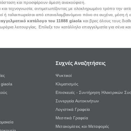
τάσταση και προσφέρουν άμεση ανακούφιση.
 και τεχνογνωσία, αντιμετωπίζοντας με ολοκληρωμένο τρόπο την αιτ
στεί ή ταλαιπωρείσαι από επαναλαμβανόμενο πόνο σε αυχένα, μέση ή α
αγγελματικό κατάλογο του 11888 giaola
και βρες όλους τους διαθ
ι ωράρια λειτουργίας. Επίλεξε τον κατάλληλο επαγγελματία για σένα κα
Συχνές Αναζητήσεις
ίες
Ψυκτικοί
giaola
Κλιματισμός
κούς
Επισκευές - Συντήρηση Ηλεκτρικών Συ
Συνεργεία Αυτοκινήτων
Λογιστικά Γραφεία
Μεσιτικά Γραφεία
ρμακεία
Μετακομίσεις και Μεταφορές
σοκομεία