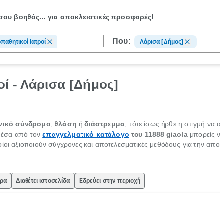
ου βοηθός...
για αποκλειστικές προσφορές!
Που:
παθητικοί Ιατροί
Λάρισα [Δήμος]
οί - Λάρισα [Δήμος]
νικό σύνδρομο
,
θλάση
ή
διάστρεμμα
, τότε ίσως ήρθε η στιγμή να
 Μέσα από τον
επαγγελματικό κατάλογο
του 11888 giaola
μπορείς ν
ίοι αξιοποιούν σύγχρονες και αποτελεσματικές μεθόδους για την απο
ώρα
Διαθέτει ιστοσελίδα
Εδρεύει στην περιοχή