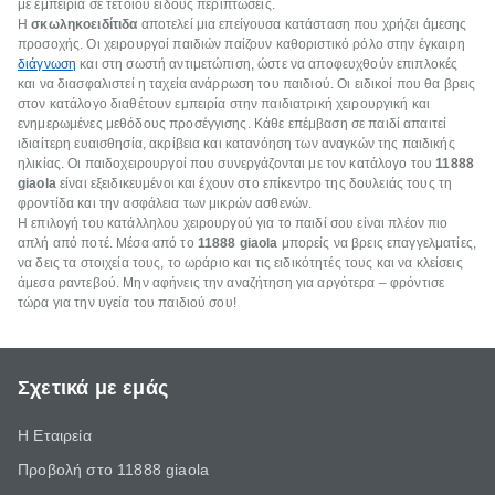
με εμπειρία σε τέτοιου είδους περιπτώσεις.
Η
σκωληκοειδίτιδα
αποτελεί μια επείγουσα κατάσταση που χρήζει άμεσης
προσοχής. Οι χειρουργοί παιδιών παίζουν καθοριστικό ρόλο στην έγκαιρη
διάγνωση
και στη σωστή αντιμετώπιση, ώστε να αποφευχθούν επιπλοκές
και να διασφαλιστεί η ταχεία ανάρρωση του παιδιού. Οι ειδικοί που θα βρεις
στον κατάλογο διαθέτουν εμπειρία στην παιδιατρική χειρουργική και
ενημερωμένες μεθόδους προσέγγισης. Κάθε επέμβαση σε παιδί απαιτεί
ιδιαίτερη ευαισθησία, ακρίβεια και κατανόηση των αναγκών της παιδικής
ηλικίας. Οι παιδοχειρουργοί που συνεργάζονται με τον κατάλογο του
11888
giaola
είναι εξειδικευμένοι και έχουν στο επίκεντρο της δουλειάς τους τη
φροντίδα και την ασφάλεια των μικρών ασθενών.
Η επιλογή του κατάλληλου χειρουργού για το παιδί σου είναι πλέον πιο
απλή από ποτέ. Μέσα από το
11888 giaola
μπορείς να βρεις επαγγελματίες,
να δεις τα στοιχεία τους, το ωράριο και τις ειδικότητές τους και να κλείσεις
άμεσα ραντεβού. Μην αφήνεις την αναζήτηση για αργότερα – φρόντισε
τώρα για την υγεία του παιδιού σου!
Σχετικά με εμάς
Η Εταιρεία
Προβολή στο 11888 giaola