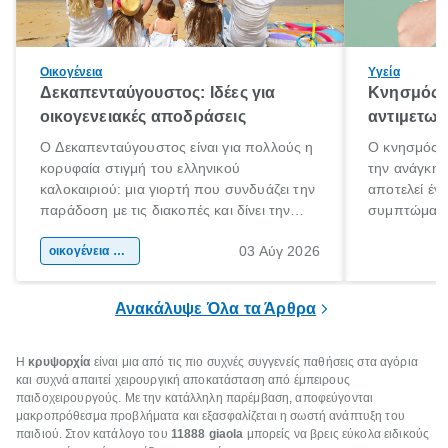
Οικογένεια
Υγεία
Δεκαπενταύγουστος: Ιδέες για
Κνησμός: 
οικογενειακές αποδράσεις
αντιμετωπ
Ο Δεκαπενταύγουστος είναι για πολλούς η
Ο κνησμός ε
κορυφαία στιγμή του ελληνικού
την ανάγκη 
καλοκαιριού: μια γιορτή που συνδυάζει την
αποτελεί έν
παράδοση με τις διακοπές και δίνει την
συμπτώματα
αφορμή για ταξίδια σε κάθε γωνιά της
άνθρωποι κά
03 Αύγ 2026
χώρας. Είτε πρόκειται για λίγες μέρες
οικογένεια & παιδί
πληροφορίες 
ξεγνοιασιάς είτε για μια σύντομη εξόρμηση.
καθώς μπορε
επιμένει για
Ανακάλυψε Όλα τα Άρθρα
Η
κρυψορχία
είναι μια από τις πιο συχνές συγγενείς παθήσεις στα αγόρια
και συχνά απαιτεί χειρουργική αποκατάσταση από έμπειρους
παιδοχειρουργούς. Με την κατάλληλη παρέμβαση, αποφεύγονται
μακροπρόθεσμα προβλήματα και εξασφαλίζεται η σωστή ανάπτυξη του
παιδιού. Στον κατάλογο του
11888 giaola
μπορείς να βρεις εύκολα ειδικούς