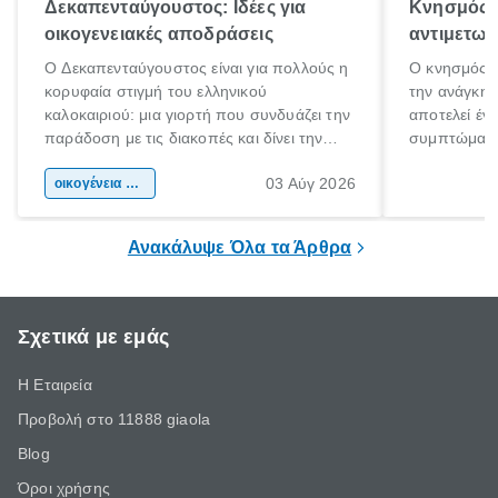
Δεκαπενταύγουστος: Ιδέες για
Κνησμός: 
οικογενειακές αποδράσεις
αντιμετωπ
Ο Δεκαπενταύγουστος είναι για πολλούς η
Ο κνησμός ε
κορυφαία στιγμή του ελληνικού
την ανάγκη 
καλοκαιριού: μια γιορτή που συνδυάζει την
αποτελεί έν
παράδοση με τις διακοπές και δίνει την
συμπτώματα
αφορμή για ταξίδια σε κάθε γωνιά της
άνθρωποι κά
03 Αύγ 2026
χώρας. Είτε πρόκειται για λίγες μέρες
οικογένεια & παιδί
πληροφορίες 
ξεγνοιασιάς είτε για μια σύντομη εξόρμηση.
καθώς μπορε
επιμένει για
Ανακάλυψε Όλα τα Άρθρα
Σχετικά με εμάς
Η Εταιρεία
Προβολή στο 11888 giaola
Blog
Όροι χρήσης