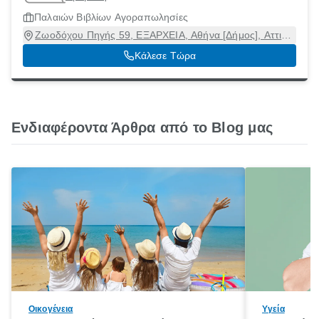
Παλαιών Βιβλίων Αγοραπωλησίες
Ζωοδόχου Πηγής 59, ΕΞΑΡΧΕΙΑ, Αθήνα [Δήμος], Αττική,
10681
Κάλεσε Τώρα
Ενδιαφέροντα Άρθρα από το Blog μας
Οικογένεια
Υγεία