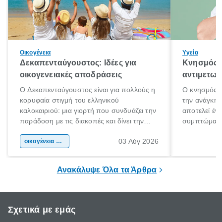
Οικογένεια
Υγεία
Δεκαπενταύγουστος: Ιδέες για
Κνησμός: 
οικογενειακές αποδράσεις
αντιμετωπ
Ο Δεκαπενταύγουστος είναι για πολλούς η
Ο κνησμός ε
κορυφαία στιγμή του ελληνικού
την ανάγκη 
καλοκαιριού: μια γιορτή που συνδυάζει την
αποτελεί έν
παράδοση με τις διακοπές και δίνει την
συμπτώματα
αφορμή για ταξίδια σε κάθε γωνιά της
άνθρωποι κά
03 Αύγ 2026
χώρας. Είτε πρόκειται για λίγες μέρες
οικογένεια & παιδί
πληροφορίες 
ξεγνοιασιάς είτε για μια σύντομη εξόρμηση.
καθώς μπορε
επιμένει για
Ανακάλυψε Όλα τα Άρθρα
Σχετικά με εμάς