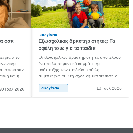
Οικογένεια
λα όσα
Εξωσχολικές δραστηριότητες: Τα
οφέλη τους για τα παιδιά
εί μία από
Οι εξωσχολικές δραστηριότητες αποτελούν
οινωνικής
ένα πολύ σημαντικό κομμάτι της
που αποκτούν
ανάπτυξης των παιδιών, καθώς
σύνη και η
συμπληρώνουν τη σχολική εκπαίδευση και
ιδιαίτερα
συμβάλλουν ουσιαστικά στη διαμόρφωση
13 Ιούλ 2026
κάθε
της προσωπικότητας, της κοινωνικότητας
οικογένεια & παιδί
20 Ιούλ 2026
ται από
και των δεξιοτήτων τους. Δεν είναι απλώς
ώσεις.
ένας τρόπος για να περνάει το παιδί τον
ελεύθερο χρόνο του.