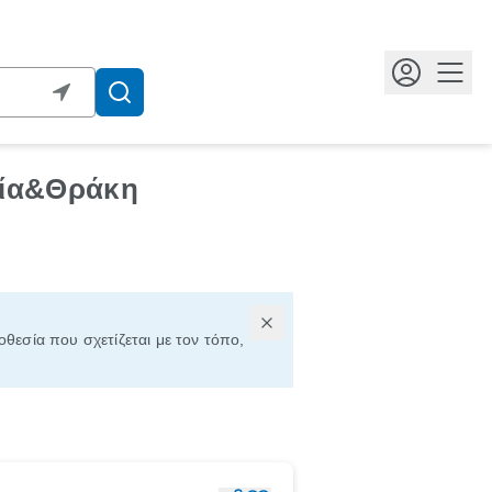
Κουμ
νία&Θράκη
οθεσία που σχετίζεται με τον τόπο,