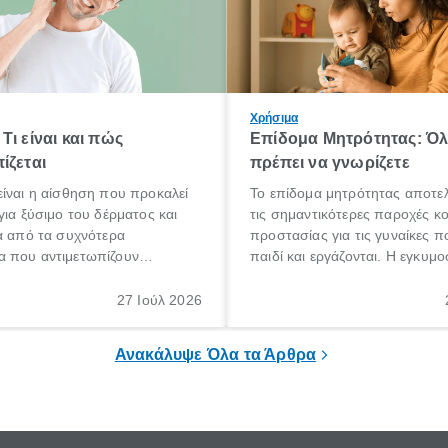
Χρήσιμα
Τι είναι και πώς
Επίδομα Μητρότητας: Ό
ίζεται
πρέπει να γνωρίζετε
ίναι η αίσθηση που προκαλεί
Το επίδομα μητρότητας αποτελ
για ξύσιμο του δέρματος και
τις σημαντικότερες παροχές κ
α από τα συχνότερα
προστασίας για τις γυναίκες 
 που αντιμετωπίζουν
παιδί και εργάζονται. Η εγκυμο
θε ηλικίας. Πολλοί αναζητούν
γέννηση ενός παιδιού είναι μια 
 για το «κνησμός τι είναι»,
σημαντική περίοδος στη ζωή 
27 Ιούλ 2026
ί να εμφανιστεί ξαφνικά ή να
οικογένειας, η οποία συνοδεύε
α μεγάλο χρονικό διάστημα.
αυξημένες ανάγκες και υποχρε
Ανακάλυψε Όλα τα Άρθρα