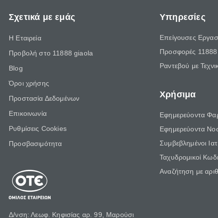
Σχετικά με εμάς
Υπηρεσίες
Επείγουσες Εργασ
Η Εταιρεία
Προσφορές 11888 
Προβολή στο 11888 giaola
Ραντεβού με Τεχνι
Blog
Όροι χρήσης
Χρήσιμα
Προστασία Δεδομένων
Επικοινωνία
Εφημερεύοντα Φα
Ρυθμίσεις Cookies
Εφημερεύοντα Νο
Συμβεβλημένοι Ια
Προσβασιμότητα
Ταχυδρομικοί Κωδι
Αναζήτηση με αρι
Δ/νση: Λεωφ. Κηφισίας αρ. 99, Μαρούσι