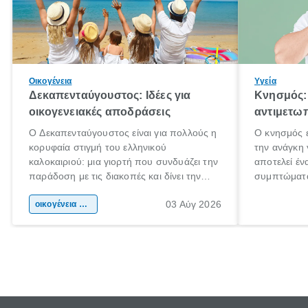
Οικογένεια
Υγεία
Δεκαπενταύγουστος: Ιδέες για
Κνησμός: 
οικογενειακές αποδράσεις
αντιμετωπ
Ο Δεκαπενταύγουστος είναι για πολλούς η
Ο κνησμός ε
κορυφαία στιγμή του ελληνικού
την ανάγκη 
καλοκαιριού: μια γιορτή που συνδυάζει την
αποτελεί έν
παράδοση με τις διακοπές και δίνει την
συμπτώματα
αφορμή για ταξίδια σε κάθε γωνιά της
άνθρωποι κά
03 Αύγ 2026
χώρας. Είτε πρόκειται για λίγες μέρες
οικογένεια & παιδί
πληροφορίες
ξεγνοιασιάς είτε για μια σύντομη εξόρμηση.
καθώς μπορε
επιμένει γι