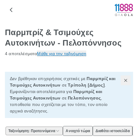
Παρμπρίζ & Τσιμούχες
Αυτοκινήτων - Πελοπόννησος
4 αποτελέσματα
Μάθε για την ταξινόμηση
Δεν βρέθηκαν επιχειρήσεις σχετικές με
Παρμπρίζ και
Τσιμούχες Αυτοκινήτων
σε
Τρίπολη [Δήμος]
.
Εμφανίζονται αποτελέσματα για
Παρμπρίζ και
Τσιμούχες Αυτοκινήτων
σε
Πελοπόννησος
,
τοποθεσία που σχετίζεται με τον τόπο, τον οποίο
αρχικά αναζήτησες.
Ταξινόμηση: Προτεινόμενα
Ανοιχτό τώρα
Διαθέτει ιστοσελίδα
Ε