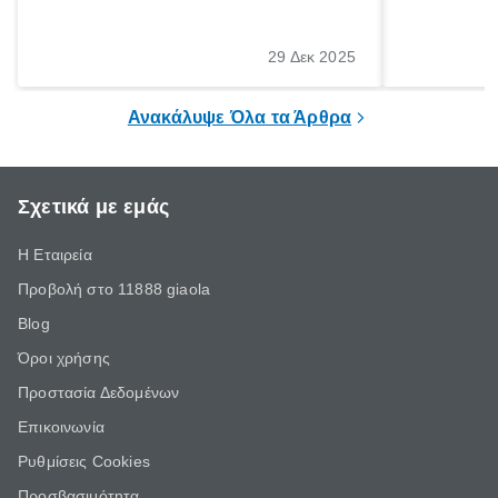
αλλά ένα ουσιαστικό μέτρο για την
ρυθμούς θα 
ασφάλεια των επιβατών, των άλλων
πηγαίνουμε 
οδηγών και του περιβάλλοντος. Ωστόσο,
29 Δεκ 2025
πολλοί ιδιοκτήτες οχημάτων αμελούν την
προθεσμία του ελέγχου.
Ανακάλυψε Όλα τα Άρθρα
Σχετικά με εμάς
Η Εταιρεία
Προβολή στο 11888 giaola
Blog
Όροι χρήσης
Προστασία Δεδομένων
Επικοινωνία
Ρυθμίσεις Cookies
Προσβασιμότητα