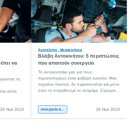
Αυτοκίνητο - Μετακινήσεις
Βλάβη Αυτοκινήτου: 5 περιπτώσεις
έπει να
που απαιτούν συνεργείο
Το αυτοκινητάκι μας για τους
περισσότερους είναι φοβερή ευκολία. Μας
ύγοντας τη
πηγαίνει παντού, δε παραπονιέται και μόνο
όταν το στερηθούμε το εκτιμάμε. Σίγουρα
 ένα απλό
κάποιοι το προσέχουν ιδιαιτέρως και το
φροντίζουν συχνά! Είμαστε όμως και εμείς,
 το ίδιο. Ο
που αν παρουσιαστεί μία βλάβη (ειδικά αν
28 Νοέ 2024
28 Νοέ 2024
ήτου, είναι
συνεργείο αυτοκινήτου
δε τη θεωρούμε σοβαρή) θα αναβάλουμε
αθαρισμός
το να πάμε στο συνεργείο, ξανά και ξανά.
μαξιού.