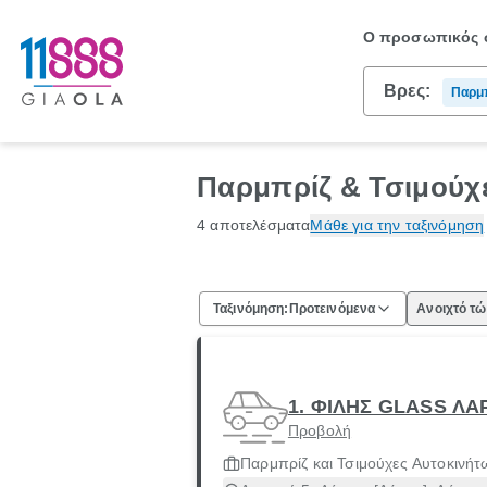
Ο προσωπικός σ
Βρες:
Παρμπ
Παρμπρίζ & Τσιμούχε
4 αποτελέσματα
Μάθε για την ταξινόμηση
Ταξινόμηση:
Προτεινόμενα
Ανοιχτό τ
1. ΦΙΛΗΣ GLASS ΛΑ
Προβολή
Παρμπρίζ και Τσιμούχες Αυτοκινήτ