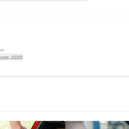
ων
άρισα, 30300