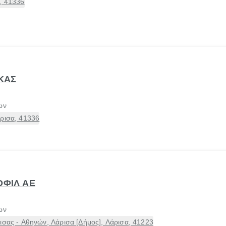
, 41336
ΕΚΑΣ
ων
άρισα, 41336
ΟΦΙΛ ΑΕ
ων
ισας - Αθηνών, Λάρισα [Δήμος], Λάρισα, 41223