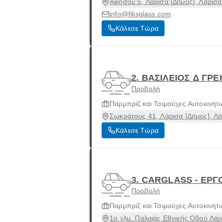
Αφησού 5, Λάρισα [Δήμος], Λάρισα
info@filisglass.com
Κάλεσε Τώρα
2. ΒΑΣΙΛΕΙΟΣ Δ ΓΡ
Προβολή
Παρμπρίζ και Τσιμούχες Αυτοκινήτ
Σωκράτους 41, Λάρισα [Δήμος], Λ
Κάλεσε Τώρα
3. CARGLASS - ΕΡΓ
Προβολή
Παρμπρίζ και Τσιμούχες Αυτοκινήτ
1ο χλμ. Παλαιάς Εθνικής Οδού Λάρ