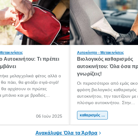
 Μετακινήσεις
Αυτοκίνητο - Μετακινήσεις
 Αυτοκινήτου: Τι πρέπει
Βιολογικός καθαρισμός
μβάνει
αυτοκινήτου: Όλα όσα πρ
γνωρίζεις!
πήκε μελαγχολικά φέτος αλλά ο
θα πάει, θα φτιάξει σιγά-σιγά!
Οι περισσότεροι από εμάς ακο
 θα αρχίσουν οι πρώτες
φράση βιολογικός καθαρισμός
α μπάνιο και με βραδείς
αυτοκινήτου, την ταυτίζουν με
αρχίσουμε κάποιοι να
πλύσιμο αυτοκινήτου. Στην
για διακοπές!
πραγματικότητα όμως, δεν είναι
βιολογικός καθαρισμός αυτοκιν
καθαρισμός αυτοκινήτου
06 Ιούν 2025
ουσιαστικά ένας βαθύτερος κ
του εσωτερικού μέρους ενός α
Ανακάλυψε Όλα τα Άρθρα