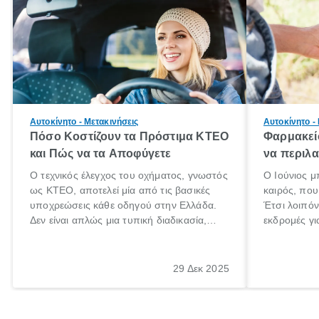
Αυτοκίνητο - Μετακινήσεις
Αυτοκίνητο -
Πόσο Κοστίζουν τα Πρόστιμα ΚΤΕΟ
Φαρμακείο
και Πώς να τα Αποφύγετε
να περιλα
Ο τεχνικός έλεγχος του οχήματος, γνωστός
Ο Ιούνιος μ
ως ΚΤΕΟ, αποτελεί μία από τις βασικές
καιρός, που 
υποχρεώσεις κάθε οδηγού στην Ελλάδα.
Έτσι λοιπόν
Δεν είναι απλώς μια τυπική διαδικασία,
εκδρομές γι
αλλά ένα ουσιαστικό μέτρο για την
ρυθμούς θα 
ασφάλεια των επιβατών, των άλλων
πηγαίνουμε 
οδηγών και του περιβάλλοντος. Ωστόσο,
29 Δεκ 2025
πολλοί ιδιοκτήτες οχημάτων αμελούν την
προθεσμία του ελέγχου.