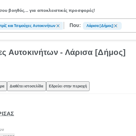
ου βοηθός...
για αποκλειστικές προσφορές!
Που:
ρίζ και Τσιμούχες Αυτοκινήτων
Λάρισα [Δήμος]
ς Αυτοκινήτων - Λάρισα [Δήμος]
ώρα
Διαθέτει ιστοσελίδα
Εδρεύει στην περιοχή
ΡΙΣΑΣ
ων