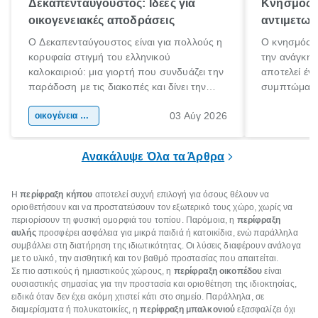
Δεκαπενταύγουστος: Ιδέες για
Κνησμός: 
οικογενειακές αποδράσεις
αντιμετωπ
Ο Δεκαπενταύγουστος είναι για πολλούς η
Ο κνησμός ε
κορυφαία στιγμή του ελληνικού
την ανάγκη 
καλοκαιριού: μια γιορτή που συνδυάζει την
αποτελεί έν
παράδοση με τις διακοπές και δίνει την
συμπτώματα
αφορμή για ταξίδια σε κάθε γωνιά της
άνθρωποι κά
03 Αύγ 2026
χώρας. Είτε πρόκειται για λίγες μέρες
οικογένεια & παιδί
πληροφορίες 
ξεγνοιασιάς είτε για μια σύντομη εξόρμηση.
καθώς μπορε
επιμένει για
Ανακάλυψε Όλα τα Άρθρα
Η
περίφραξη κήπου
αποτελεί συχνή επιλογή για όσους θέλουν να
οριοθετήσουν και να προστατεύσουν τον εξωτερικό τους χώρο, χωρίς να
περιορίσουν τη φυσική ομορφιά του τοπίου. Παρόμοια, η
περίφραξη
αυλής
προσφέρει ασφάλεια για μικρά παιδιά ή κατοικίδια, ενώ παράλληλα
συμβάλλει στη διατήρηση της ιδιωτικότητας. Οι λύσεις διαφέρουν ανάλογα
με το υλικό, την αισθητική και τον βαθμό προστασίας που απαιτείται.
Σε πιο αστικούς ή ημιαστικούς χώρους, η
περίφραξη οικοπέδου
είναι
ουσιαστικής σημασίας για την προστασία και οριοθέτηση της ιδιοκτησίας,
ειδικά όταν δεν έχει ακόμη χτιστεί κάτι στο σημείο. Παράλληλα, σε
διαμερίσματα ή πολυκατοικίες, η
περίφραξη μπαλκονιού
εξασφαλίζει όχι