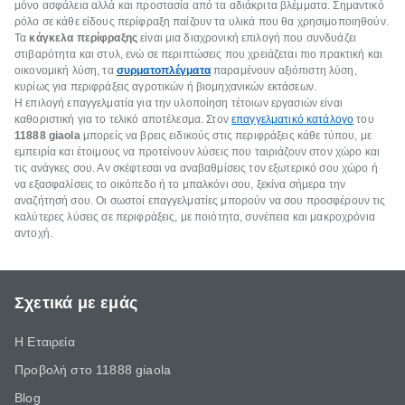
μόνο ασφάλεια αλλά και προστασία από τα αδιάκριτα βλέμματα. Σημαντικό
ρόλο σε κάθε είδους περίφραξη παίζουν τα υλικά που θα χρησιμοποιηθούν.
Τα
κάγκελα περίφραξης
είναι μια διαχρονική επιλογή που συνδυάζει
στιβαρότητα και στυλ, ενώ σε περιπτώσεις που χρειάζεται πιο πρακτική και
οικονομική λύση, τα
συρματοπλέγματα
παραμένουν αξιόπιστη λύση,
κυρίως για περιφράξεις αγροτικών ή βιομηχανικών εκτάσεων.
Η επιλογή επαγγελματία για την υλοποίηση τέτοιων εργασιών είναι
καθοριστική για το τελικό αποτέλεσμα. Στον
επαγγελματικό κατάλογο
του
11888 giaola
μπορείς να βρεις ειδικούς στις περιφράξεις κάθε τύπου, με
εμπειρία και έτοιμους να προτείνουν λύσεις που ταιριάζουν στον χώρο και
τις ανάγκες σου. Αν σκέφτεσαι να αναβαθμίσεις τον εξωτερικό σου χώρο ή
να εξασφαλίσεις το οικόπεδο ή το μπαλκόνι σου, ξεκίνα σήμερα την
αναζήτησή σου. Οι σωστοί επαγγελματίες μπορούν να σου προσφέρουν τις
καλύτερες λύσεις σε περιφράξεις, με ποιότητα, συνέπεια και μακροχρόνια
αντοχή.
Σχετικά με εμάς
Η Εταιρεία
Προβολή στο 11888 giaola
Blog