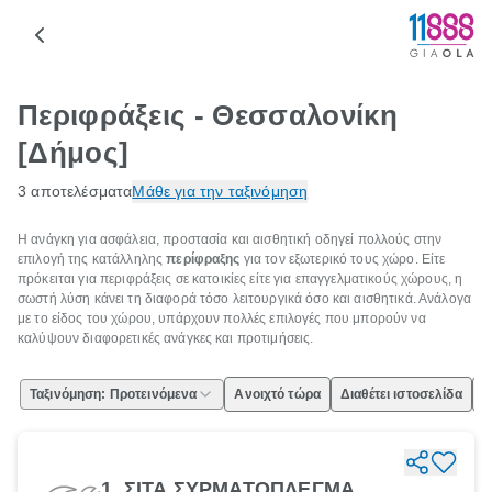
Περιφράξεις - Θεσσαλονίκη
[Δήμος]
3 αποτελέσματα
Μάθε για την ταξινόμηση
Η ανάγκη για ασφάλεια, προστασία και αισθητική οδηγεί πολλούς στην
επιλογή της κατάλληλης
περίφραξης
για τον εξωτερικό τους χώρο. Είτε
πρόκειται για περιφράξεις σε κατοικίες είτε για επαγγελματικούς χώρους, η
σωστή λύση κάνει τη διαφορά τόσο λειτουργικά όσο και αισθητικά. Ανάλογα
με το είδος του χώρου, υπάρχουν πολλές επιλογές που μπορούν να
καλύψουν διαφορετικές ανάγκες και προτιμήσεις.
Ταξινόμηση: Προτεινόμενα
Ανοιχτό τώρα
Διαθέτει ιστοσελίδα
Ε
1. ΣΙΤΑ ΣΥΡΜΑΤΟΠΛΕΓΜΑ