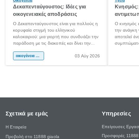
Οικογένεια
Υγεία
Δεκαπενταύγουστος: Ιδέες για
Κνησμός: 
οικογενειακές αποδράσεις
αντιμετωπ
Ο Δεκαπενταύγουστος είναι για πολλούς η
Ο κνησμός ε
κορυφαία στιγμή του ελληνικού
την ανάγκη 
καλοκαιριού: μια γιορτή που συνδυάζει την
αποτελεί έν
παράδοση με τις διακοπές και δίνει την
συμπτώματα
αφορμή για ταξίδια σε κάθε γωνιά της
άνθρωποι κά
03 Αύγ 2026
χώρας. Είτε πρόκειται για λίγες μέρες
οικογένεια & παιδί
πληροφορίες
ξεγνοιασιάς είτε για μια σύντομη εξόρμηση.
καθώς μπορε
επιμένει γι
Σχετικά με εμάς
Υπηρεσίες
Επείγουσες Εργασ
Η Εταιρεία
Προσφορές 11888 
Προβολή στο 11888 giaola