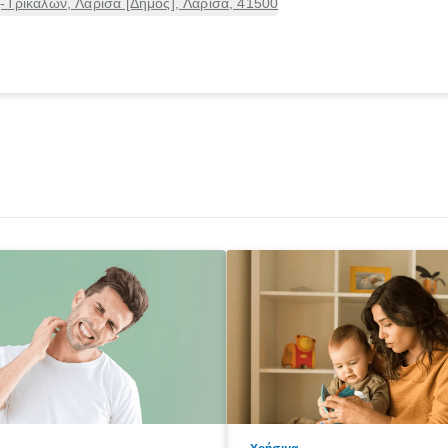
-Τρικάλων, Λάρισα [Δήμος], Λάρισα, 41500