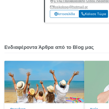
1 χλμ Περιφερειακής Οδού Λάρισας
foskolosg@hotmail.gr
Ιστοσελίδα
Κάλεσε Τώρα
Ενδιαφέροντα Άρθρα από το Blog μας