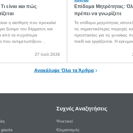
Χρήσιμα
Τι είναι και πώς
Επίδομα Μητρότητας: Ό
ίζεται
πρέπει να γνωρίζετε
ίναι η αίσθηση που προκαλεί
Το επίδομα μητρότητας αποτελ
για ξύσιμο του δέρματος και
τις σημαντικότερες παροχές κ
α από τα συχνότερα
προστασίας για τις γυναίκες 
 που αντιμετωπίζουν
παιδί και εργάζονται. Η εγκυμο
θε ηλικίας. Πολλοί αναζητούν
γέννηση ενός παιδιού είναι μια 
 για το «κνησμός τι είναι»,
σημαντική περίοδος στη ζωή 
27 Ιούλ 2026
ί να εμφανιστεί ξαφνικά ή να
οικογένειας, η οποία συνοδεύε
α μεγάλο χρονικό διάστημα.
αυξημένες ανάγκες και υποχρε
Ανακάλυψε Όλα τα Άρθρα
Συχνές Αναζητήσεις
ίες
Ψυκτικοί
giaola
Κλιματισμός