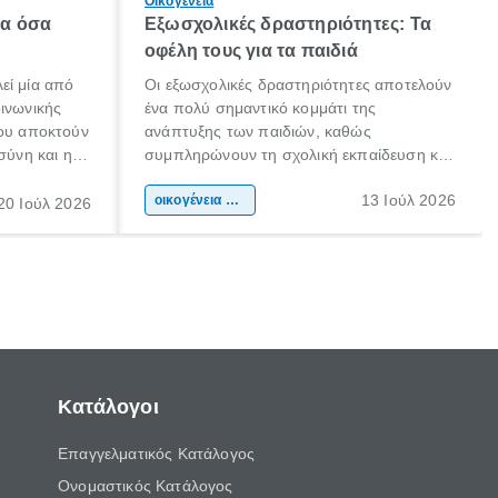
Οικογένεια
λα όσα
Εξωσχολικές δραστηριότητες: Τα
οφέλη τους για τα παιδιά
εί μία από
Οι εξωσχολικές δραστηριότητες αποτελούν
οινωνικής
ένα πολύ σημαντικό κομμάτι της
που αποκτούν
ανάπτυξης των παιδιών, καθώς
σύνη και η
συμπληρώνουν τη σχολική εκπαίδευση και
ιδιαίτερα
συμβάλλουν ουσιαστικά στη διαμόρφωση
13 Ιούλ 2026
κάθε
της προσωπικότητας, της κοινωνικότητας
οικογένεια & παιδί
20 Ιούλ 2026
ται από
και των δεξιοτήτων τους. Δεν είναι απλώς
ώσεις.
ένας τρόπος για να περνάει το παιδί τον
ελεύθερο χρόνο του.
Κατάλογοι
Επαγγελματικός Κατάλογος
Ονομαστικός Κατάλογος