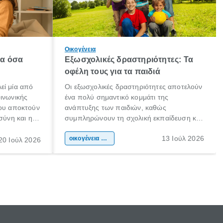
Οικογένεια
λα όσα
Εξωσχολικές δραστηριότητες: Τα
οφέλη τους για τα παιδιά
εί μία από
Οι εξωσχολικές δραστηριότητες αποτελούν
οινωνικής
ένα πολύ σημαντικό κομμάτι της
που αποκτούν
ανάπτυξης των παιδιών, καθώς
σύνη και η
συμπληρώνουν τη σχολική εκπαίδευση και
ιδιαίτερα
συμβάλλουν ουσιαστικά στη διαμόρφωση
13 Ιούλ 2026
κάθε
της προσωπικότητας, της κοινωνικότητας
οικογένεια & παιδί
20 Ιούλ 2026
ται από
και των δεξιοτήτων τους. Δεν είναι απλώς
ώσεις.
ένας τρόπος για να περνάει το παιδί τον
ελεύθερο χρόνο του.