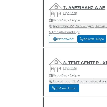
7. ΑΛΕΞΙΑΔΗΣ Δ ΑΕ
Προβολή
Περσίδες - Στόρια
Αραχώβης 22, Νέο Ψυχικό, Αττική,
info@alexiadis.gr
Ιστοσελίδα
Κάλεσε Τώρα
8. TENT CENTER - 
Προβολή
Περσίδες - Στόρια
Σωκράτους 52, Δραπετσώνα, Αττικ
Κάλεσε Τώρα