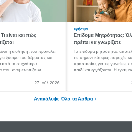
Χρήσιμα
Τι είναι και πώς
Επίδομα Μητρότητας: Ό
ίζεται
πρέπει να γνωρίζετε
ίναι η αίσθηση που προκαλεί
Το επίδομα μητρότητας αποτελ
για ξύσιμο του δέρματος και
τις σημαντικότερες παροχές κ
α από τα συχνότερα
προστασίας για τις γυναίκες 
 που αντιμετωπίζουν
παιδί και εργάζονται. Η εγκυμο
θε ηλικίας. Πολλοί αναζητούν
γέννηση ενός παιδιού είναι μια 
 για το «κνησμός τι είναι»,
σημαντική περίοδος στη ζωή 
27 Ιούλ 2026
ί να εμφανιστεί ξαφνικά ή να
οικογένειας, η οποία συνοδεύε
α μεγάλο χρονικό διάστημα.
αυξημένες ανάγκες και υποχρε
Ανακάλυψε Όλα τα Άρθρα