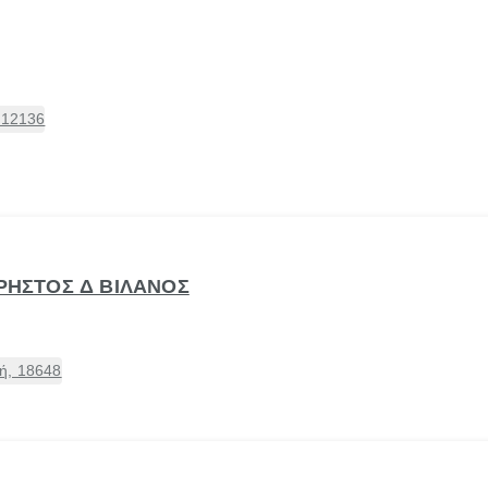
 12136
ΧΡΗΣΤΟΣ Δ ΒΙΛΑΝΟΣ
ή, 18648