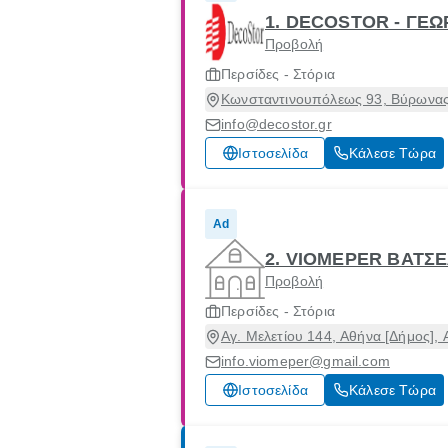
1. DECOSTOR - ΓΕ
Προβολή
Περσίδες - Στόρια
Κωνσταντινουπόλεως 93, Βύρωνας,
info@decostor.gr
Ιστοσελίδα
Κάλεσε Τώρα
Ad
2. VIOMEPER ΒΑΤΣΕ
Προβολή
Περσίδες - Στόρια
Αγ. Μελετίου 144, Αθήνα [Δήμος], 
info.viomeper@gmail.com
Ιστοσελίδα
Κάλεσε Τώρα