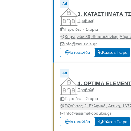
Ad
3. ΚΑΤΑΣΤΗΜΑΤΑ Τ
Προβολή
Περσίδες - Στόρια
Κομνηνών 36, Θεσσαλονίκη [Δήμος
info@tsouridis.gr
Ιστοσελίδα
Κάλεσε Τώρα
Ad
4. OPTIMA ELEMEN
Προβολή
Περσίδες - Στόρια
Ριζούντος 2, Ελληνικό, Αττική, 167
info@assimakopoulos.gr
Ιστοσελίδα
Κάλεσε Τώρα