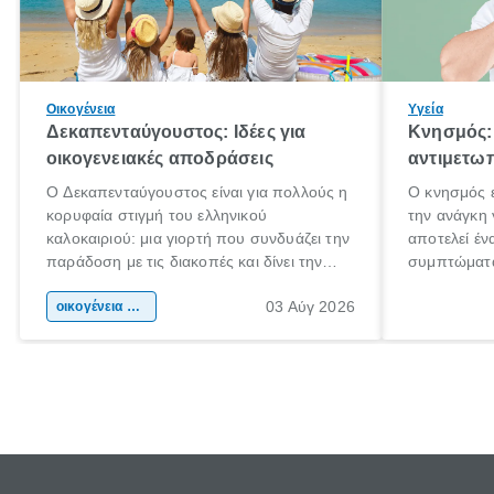
Οικογένεια
Υγεία
Δεκαπενταύγουστος: Ιδέες για
Κνησμός: 
οικογενειακές αποδράσεις
αντιμετωπ
Ο Δεκαπενταύγουστος είναι για πολλούς η
Ο κνησμός ε
κορυφαία στιγμή του ελληνικού
την ανάγκη 
καλοκαιριού: μια γιορτή που συνδυάζει την
αποτελεί έν
παράδοση με τις διακοπές και δίνει την
συμπτώματα
αφορμή για ταξίδια σε κάθε γωνιά της
άνθρωποι κά
03 Αύγ 2026
χώρας. Είτε πρόκειται για λίγες μέρες
οικογένεια & παιδί
πληροφορίες
ξεγνοιασιάς είτε για μια σύντομη εξόρμηση.
καθώς μπορε
επιμένει γι