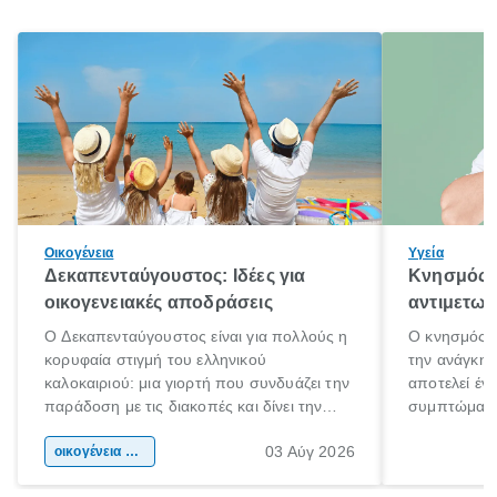
Οικογένεια
Υγεία
Δεκαπενταύγουστος: Ιδέες για
Κνησμός: 
οικογενειακές αποδράσεις
αντιμετωπ
Ο Δεκαπενταύγουστος είναι για πολλούς η
Ο κνησμός ε
κορυφαία στιγμή του ελληνικού
την ανάγκη 
καλοκαιριού: μια γιορτή που συνδυάζει την
αποτελεί έν
παράδοση με τις διακοπές και δίνει την
συμπτώματα
αφορμή για ταξίδια σε κάθε γωνιά της
άνθρωποι κά
03 Αύγ 2026
χώρας. Είτε πρόκειται για λίγες μέρες
οικογένεια & παιδί
πληροφορίες 
ξεγνοιασιάς είτε για μια σύντομη εξόρμηση.
καθώς μπορε