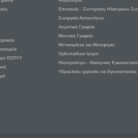
giaola
Κλιματισμός
κούς
Επισκευές - Συντήρηση Ηλεκτρικών Συ
Συνεργεία Αυτοκινήτων
Λογιστικά Γραφεία
Μεσιτικά Γραφεία
ρμακεία
Μετακομίσεις και Μεταφορές
σοκομεία
Ορθοπαιδικοί Ιατροί
τροί ΕΟΠΥΥ
Ηλεκτρολόγοι - Ηλεκτρικές Εγκαταστάσε
κοί
Υδραυλικές εργασίες και Εγκαταστάσεις
θμό