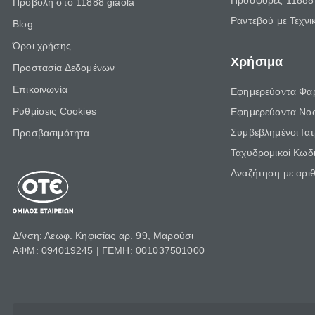
Προσφορές 11888 
Προβολή στο 11888 giaola
Ραντεβού με Τεχνι
Blog
Όροι χρήσης
Χρήσιμα
Προστασία Δεδομένων
Επικοινωνία
Εφημερεύοντα Φα
Ρυθμίσεις Cookies
Εφημερεύοντα Νο
Συμβεβλημένοι Ια
Προσβασιμότητα
Ταχυδρομικοί Κωδι
Αναζήτηση με αρι
Δ/νση: Λεωφ. Κηφισίας αρ. 99, Μαρούσι
ΑΦΜ: 094019245 | ΓΕΜΗ: 001037501000