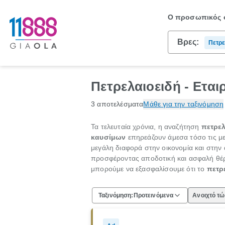
Ο προσωπικός σ
Βρες:
Πετρε
Διυλι
Πετρελαιοειδή - Εται
3 αποτελέσματα
Μάθε για την ταξινόμηση
Τα τελευταία χρόνια, η αναζήτηση
πετρε
καυσίμων
επηρεάζουν άμεσα τόσο τις με
μεγάλη διαφορά στην οικονομία και στην
προσφέροντας αποδοτική και ασφαλή θέρμα
μπορούμε να εξασφαλίσουμε ότι το
πετρ
Ταξινόμηση:
Προτεινόμενα
Ανοιχτό τ