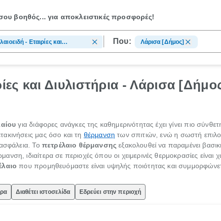
ου βοηθός...
για αποκλειστικές προσφορές!
Που:
λαιοειδή - Εταιρίες και
Λάρισα [Δήμος]
στήρια
ρίες και Διυλιστήρια - Λάρισα [Δήμο
λαίου
για διάφορες ανάγκες της καθημερινότητας έχει γίνει πιο σύνθετ
τακινήσεις μας όσο και τη
θέρμανση
των σπιτιών, ενώ η σωστή επιλο
 ασφάλεια. Το
πετρέλαιο θέρμανσης
εξακολουθεί να παραμένει βασική
νση, ιδιαίτερα σε περιοχές όπου οι χειμερινές θερμοκρασίες είναι 
έλαιο
που προμηθευόμαστε είναι υψηλής ποιότητας και συμμορφώνετ
ώρα
Διαθέτει ιστοσελίδα
Εδρεύει στην περιοχή