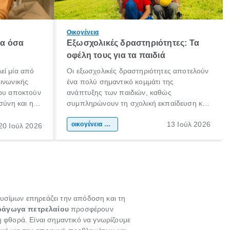
Οικογένεια
λα όσα
Εξωσχολικές δραστηριότητες: Τα
οφέλη τους για τα παιδιά
εί μία από
Οι εξωσχολικές δραστηριότητες αποτελούν
οινωνικής
ένα πολύ σημαντικό κομμάτι της
που αποκτούν
ανάπτυξης των παιδιών, καθώς
σύνη και η
συμπληρώνουν τη σχολική εκπαίδευση και
ιδιαίτερα
συμβάλλουν ουσιαστικά στη διαμόρφωση
13 Ιούλ 2026
κάθε
της προσωπικότητας, της κοινωνικότητας
οικογένεια & παιδί
20 Ιούλ 2026
ται από
και των δεξιοτήτων τους. Δεν είναι απλώς
ώσεις.
ένας τρόπος για να περνάει το παιδί τον
ελεύθερο χρόνο του.
αυσίμων επηρεάζει την απόδοση και τη
άγωγα πετρελαίου
προσφέρουν
η φθορά. Είναι σημαντικό να γνωρίζουμε