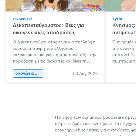
Οικογένεια
Υγεία
Δεκαπενταύγουστος: Ιδέες για
Κνησμός: 
οικογενειακές αποδράσεις
αντιμετωπ
Ο Δεκαπενταύγουστος είναι για πολλούς η
Ο κνησμός ε
κορυφαία στιγμή του ελληνικού
την ανάγκη 
καλοκαιριού: μια γιορτή που συνδυάζει την
αποτελεί έν
παράδοση με τις διακοπές και δίνει την
συμπτώματα
αφορμή για ταξίδια σε κάθε γωνιά της
άνθρωποι κά
03 Αύγ 2026
χώρας. Είτε πρόκειται για λίγες μέρες
οικογένεια & παιδί
πληροφορίες
ξεγνοιασιάς είτε για μια σύντομη εξόρμηση.
καθώς μπορε
επιμένει γι
Η κίνηση των οχημάτων βασίζεται σε με
διάρκεια ζωής των κινητήρων. Τα σύγχρονα
ολοκληρωμένες λύσεις για αυτοκίνητα, φο