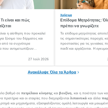
Χρήσιμα
Τι είναι και πώς
Επίδομα Μητρότητας: Ό
ίζεται
πρέπει να γνωρίζετε
ίναι η αίσθηση που προκαλεί
Το επίδομα μητρότητας αποτελ
για ξύσιμο του δέρματος και
τις σημαντικότερες παροχές κ
α από τα συχνότερα
προστασίας για τις γυναίκες 
 που αντιμετωπίζουν
παιδί και εργάζονται. Η εγκυμο
θε ηλικίας. Πολλοί αναζητούν
γέννηση ενός παιδιού είναι μια 
 για το «κνησμός τι είναι»,
σημαντική περίοδος στη ζωή 
27 Ιούλ 2026
ί να εμφανιστεί ξαφνικά ή να
οικογένειας, η οποία συνοδεύε
α μεγάλο χρονικό διάστημα.
αυξημένες ανάγκες και υποχρε
Ανακάλυψε Όλα τα Άρθρα
γάλο βαθμό σε
πετρέλαιο κίνησης
και
βενζίνη
, και η ποιότητα των κ
 πρατήρια και οι εταιρίες που διαχειρίζονται
λιπαντικά
και άλλα
παρ
ρτηγά και μηχανήματα, εξασφαλίζοντας ομαλή λειτουργία και μειωμέν