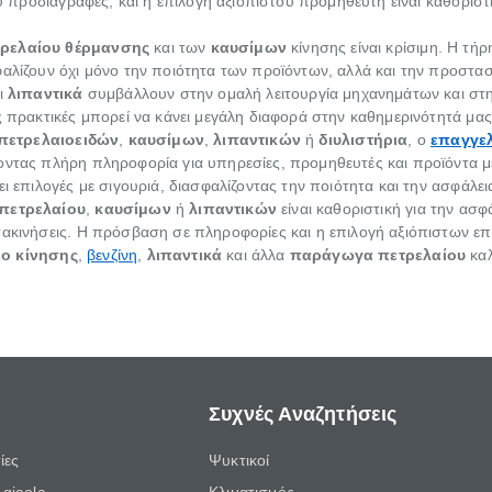
του προδιαγραφές, και η επιλογή αξιόπιστου προμηθευτή είναι καθορι
ρελαίου θέρμανσης
και των
καυσίμων
κίνησης είναι κρίσιμη. Η τή
αλίζουν όχι μόνο την ποιότητα των προϊόντων, αλλά και την προστασί
ι
λιπαντικά
συμβάλλουν στην ομαλή λειτουργία μηχανημάτων και στ
ς πρακτικές μπορεί να κάνει μεγάλη διαφορά στην καθημερινότητά μας
πετρελαιοειδών
,
καυσίμων
,
λιπαντικών
ή
διυλιστήρια
, ο
επαγγελ
ντας πλήρη πληροφορία για υπηρεσίες, προμηθευτές και προϊόντα με 
ι επιλογές με σιγουριά, διασφαλίζοντας την ποιότητα και την ασφάλει
πετρελαίου
,
καυσίμων
ή
λιπαντικών
είναι καθοριστική για την ασφά
ακινήσεις. Η πρόσβαση σε πληροφορίες και η επιλογή αξιόπιστων επα
ιο κίνησης
,
βενζίνη
,
λιπαντικά
και άλλα
παράγωγα πετρελαίου
καλ
Συχνές Αναζητήσεις
ίες
Ψυκτικοί