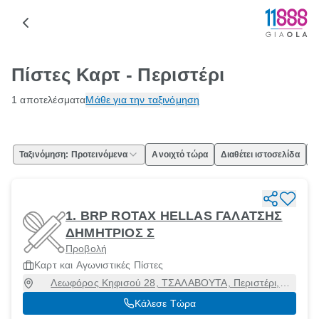
Πίστες Καρτ - Περιστέρι
1 αποτελέσματα
Μάθε για την ταξινόμηση
Ταξινόμηση: Προτεινόμενα
Ανοιχτό τώρα
Διαθέτει ιστοσελίδα
Ε
1. BRP ROTAX HELLAS ΓΑΛΑΤΣΗΣ
ΔΗΜΗΤΡΙΟΣ Σ
Προβολή
Καρτ και Αγωνιστικές Πίστες
Λεωφόρος Κηφισού 28, ΤΣΑΛΑΒΟΥΤΑ, Περιστέρι,
Αττική, 10442
Κάλεσε Τώρα