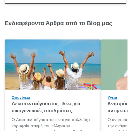
Ενδιαφέροντα Άρθρα από το Blog μας
Οικογένεια
Υγεία
Δεκαπενταύγουστος: Ιδέες για
Κνησμός: 
οικογενειακές αποδράσεις
αντιμετωπ
Ο Δεκαπενταύγουστος είναι για πολλούς η
Ο κνησμός ε
κορυφαία στιγμή του ελληνικού
την ανάγκη 