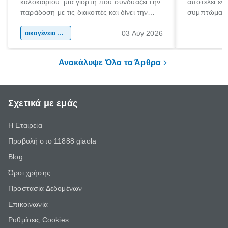
καλοκαιριού: μια γιορτή που συνδυάζει την
αποτελεί έν
παράδοση με τις διακοπές και δίνει την
συμπτώματα
αφορμή για ταξίδια σε κάθε γωνιά της
άνθρωποι κά
03 Αύγ 2026
χώρας. Είτε πρόκειται για λίγες μέρες
οικογένεια & παιδί
πληροφορίες 
ξεγνοιασιάς είτε για μια σύντομη εξόρμηση.
καθώς μπορε
επιμένει για
Ανακάλυψε Όλα τα Άρθρα
Σχετικά με εμάς
Η Εταιρεία
Προβολή στο 11888 giaola
Blog
Όροι χρήσης
Προστασία Δεδομένων
Επικοινωνία
Ρυθμίσεις Cookies